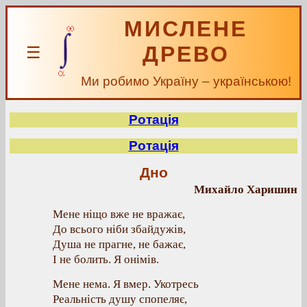
МИСЛЕНЕ
ДРЕВО
☰
Ми робимо Україну – українською!
Ротація
Ротація
Дно
Михайло Харишин
Мене ніщо вже не вражає,
До всього ніби збайдужів,
Душа не прагне, не бажає,
І не болить. Я онімів.
Мене нема. Я вмер. Укотресь
Реальність душу спопеляє,