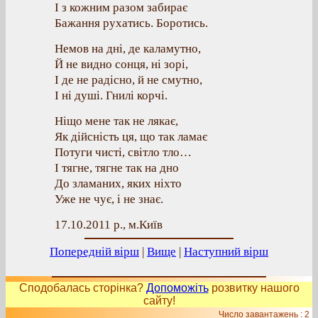
І з кожним разом забирає
Бажання рухатись. Боротись.
Немов на дні, де каламутно,
Й не видно сонця, ні зорі,
І де не радісно, й не смутно,
І ні душі. Гнилі корчі.
Ніщо мене так не лякає,
Як дійсність ця, що так ламає
Потуги чисті, світло тло…
І тягне, тягне так на дно
До зламаних, яких ніхто
Уже не чує, і не знає.
17.10.2011 р., м.Київ
Попередній вірш
|
Вище
|
Наступний вірш
Сподобалась сторінка?
Допоможіть
розвитку нашого
сайту!
Число завантажень : 2