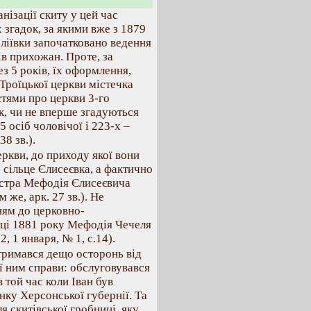
нізації скиту у цей час
 згадок, за якими вже з 1879
ліївки започатковано ведення
в прихожан. Проте, за
з 5 років, їх оформлення,
 Троїцької церкви містечка
стями про церкви 3-го
к, чи не вперше згадуються
5 осіб чоловічої і 223-х –
38 зв.).
кви, до приходу якої вони
 сільце Єлисеєвка, а фактично
істра Мефодія Єлисеєвича
м же, арк. 27 зв.). Не
ням до церковно-
нці 1881 року Мефодія Чечеля
 1 января, № 1, с.14).
тримався дещо осторонь від
ї ним справи: обслуговувався
той час коли Іван був
ку Херсонської губернії. Та
ля скитівської гробниці, яку