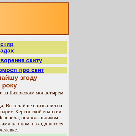
астир
гадах
творення скиту
домості про скит
чайшу згоду
9 року
за Бизюкским монастырем
ода, Высочайше соизволил на
стырем Херсонской епархии
Исаевича, подполковником
йками на оном, находящегося
челевке.