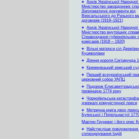
+
Архів Української Народної
Міністерство закордонних спр
Дипломатичні документи від
Версальського до Ризького м
договорів (1919–1921)
+
Архів Української Народної
Міністерство внутрішніх справ
Справоздання губерніяльних с
комісарів (1918 – 1920)
+
Вільні матроси сіл Дереївки
Куцеволівки
+
Діяння короля Сигізмунда 1
+
Кременецький земський су
+
Перший всеукраїнський пр
церковний собор УАПЦ
+
Подорож Єлисаветградськ
провінцією 1774 року
+
Чорнобильська катастрофа
дзеркалі комуністичної преси
+
Метрична книга двох приход
Буянської і Попельнастої 1770
Мартин Груневег і його опис 
+
Найстисліше повідомлення
сплюндрування Індій