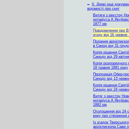
–
ІІ. Деякі інші докуме
відомості про скит
Витяги з реєстру Но
нотаріуса А.Якубовс
1877 рік
Повідомлення про 
згоду від 16 червня
Подання архієписко
в Синод від 31 груд
Копія рішення Святі
Синоду від 29 квітн
Копія розпорядчого 
18 травня 1881 року
Пропозиція Обер-пр
Синоду від 13 червн
Копія рішення Святі
Синоду від 24 червн
Витяг з реєстру Нов
нотаріуса А.Якубовс
1882 рік
Оголошення від 24 с
року про створення 
Із згадок Тверського
архієпископа Сави п