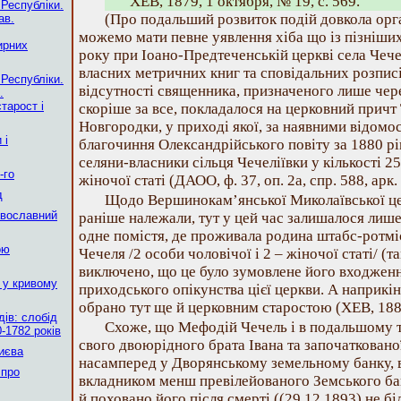
ХЕВ, 1879, 1 октября, № 19, с. 569.
 Республіки.
(Про подальший розвиток подій довкола орга
ав.
можемо мати певне уявлення хіба що із пізніших
ирних
року при Іоано-Предтеченській церкві села Чече
власних метричних книг та сповідальних розписі
 Республіки.
відсутності священника, призначеного лише чере
.
тарост і
скоріше за все, покладалося на церковний причт
Новгородки, у приході якої, за наявними відомо
 і
благочиння Олександрійського повіту за 1880 рі
селяни-власники сільця Чечеліївки у кількості 25
-го
жіночої статі (ДАОО, ф. 37, оп. 2а, спр. 588, арк. 
д
Щодо Вершинокам’янської Миколаївської цер
авославний
раніше належали, тут у цей час залишалося лише
одне помістя, де проживала родина штабс-ротм
ою
Чечеля /2 особи чоловічої і 2 – жіночої статі/ (та
виключено, що це було зумовлене його входжен
 у кривому
приходського опікунства цієї церкви. А наприкі
обрано тут ще й церковним старостою (ХЕВ, 1882,
ів: слобід
Схоже, що Мефодій Чечель і в подальшому 
-1782 років
свого двоюрідного брата Івана та започатковано
Києва
насамперед у Дворянському земельному банку, в 
 про
вкладником менш превілейованого Земського бан
й поховано його після смерті ((29.12.1893) не бі