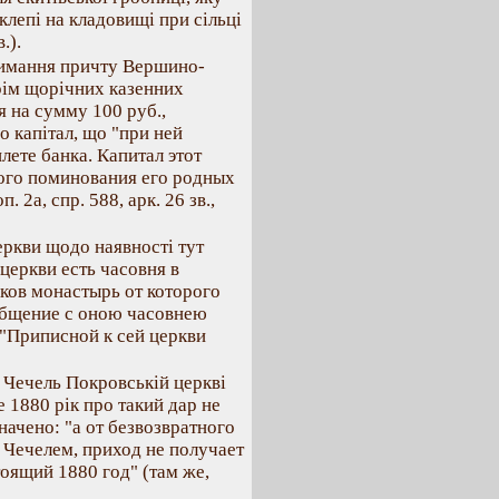
клепі на кладовищі при сільці
.).
римання причту Вершино-
крім щорічних казенних
я на сумму 100 руб.,
о капітал, що "при ней
лете банка. Капитал этот
ого поминования его родных
 2а, спр. 588, арк. 26 зв.,
ркви щодо наявності тут
 церкви есть часовня в
ков монастырь от которого
общение с оною часовнею
: "Приписной к сей церкви
н Чечель Покровській церкві
е 1880 рік про такий дар не
начено: "а от безвозвратного
 Чечелем, приход не получает
тоящий 1880 год" (там же,