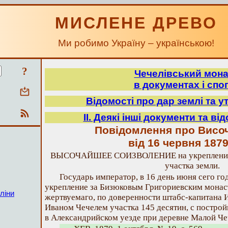
МИСЛЕНЕ ДРЕВО
Ми робимо Україну – українською!
?
Чечелівський мон
в документах і спо
Відомості про дар землі та у
ІІ. Деякі інші документи та ві
Повідомлення про Висо
від 16 червня 187
ВЫСОЧАЙШЕЕ СОИЗВОЛЕНИЕ на укрепление 
участка земли.
Государь император, в 16 день июня сего г
укрепление за Бизюковым Григориевским мона
ліни
жертвуемаго, по доверенности штабс-капитана 
Иваном Чечелем участка 145 десятин, с постро
в Александрийском уезде при деревне Малой Че