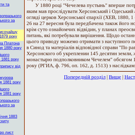
нти та
У 1880 році "Чечелева пустынь" вперше пот
яким мав прослідувати Херсонський і Одеський 
вопразького
огляді церков Херсонської єпархії (ХЕВ, 1880, 1 с
ького за
26 на 27 вересня була передбачена також його н
крім суто ознайомчих відвідин, у планах преосв
Височайшу
питань, які потребували вирішення. Щодо остан
 1879 року
цього приводу можемо отримати з наступного п
па Платона
в Синод та матеріалів відповідної справи "По 
ня 1880 року
Херсонского об укреплении 145 десятин земли,
йшого
монастырю подполковником Чечелем" обсягом 10 
я 1881 року
року (РГИА, ф. 796, оп. 162, д. 1513) з наслідкам
припису від
Попередній розділ
|
Вище
|
Наст
окурора
я 1881 року
йшого
я 1881 року
опразького
ького за
ічня 1883
скиту
ро лист