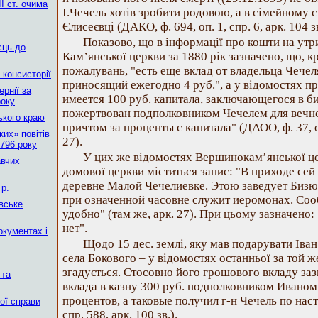
І ст. очима
І.Чечель хотів зробити родовою, а в сімейному с
Єлисеєвці (ДАКО, ф. 694, оп. 1, спр. 6, арк. 104 зв
Показово, що в інформації про кошти на ут
сць до
Кам’янської церкви за 1880 рік зазначено, що, 
пожалувань, "есть еще вклад от владельца Чечел
 консисторії
приносящий ежегодно 4 руб.", а у відомостях пр
рнії за
имеется 100 руб. капитала, заключающегося в би
року
пожертвован подполковником Чечелем для вечн
ького краю
причтом за проценты с капитала" (ДАОО, ф. 37, оп.
их» повітів
27).
796 року
У цих же відомостях Вершинокам’янської це
авчих
домової церкви міститься запис: "В приходе сей
деревне Малой Чечелиевке. Этою заведует Бизю
р.
при означенной часовне служит иеромонах. Со
вське
удобно" (там же, арк. 27). При цьому зазначено
нет".
окументах і
Щодо 15 дес. землі, яку мав подарувати Іва
села Бокового – у відомостях останньої за той ж
згадується. Стосовно його грошового вкладу заз
 та
вклада в казну 300 руб. подполковником Иваном
процентов, а таковые получил г-н Чечель по нас
ної справи
спр. 588, арк. 100 зв.).