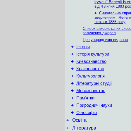
ігуменії Валерії із 
від 4 липня 1883 ро
+
Синодальна спра
зверненням І.Чечеля
лютого 1885 року
Список використаних скор
залучених джерел
Про упорядників видання
+
Історія
+
Історія культури
+
Києвознавство
+
Краєзнавство
+
Культурологія
+
Літературні студії
+
Мовознавство
+
Пам’ятки
+
Природничі науки
+
Філософія
+
Освіта
+
Література