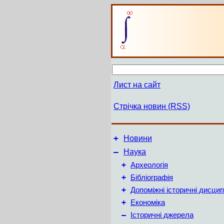
Лист на сайт
Стрічка новин (RSS)
+
Новини
–
Наука
+
Археологія
+
Бібліографія
+
Допоміжні історичні дисцип
+
Економіка
–
Історичні джерела