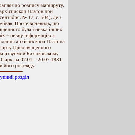
рапляє до розпису маршруту,
архієпископ Платон при
ентября, № 17, с. 504), де з
очівля. Проте вочевидь, що
ященного була і низка інших
ніх – певну інформацію з
одання архієпископа Платона
рапорту Преосвященного
 жертвуемой Бизюковскому
арк. за 07.01 – 20.07 1881
и його розгляду.
упний розділ