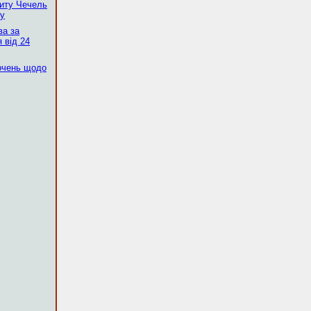
скиту Чечель
ку
ва за
 від 24
очень щодо