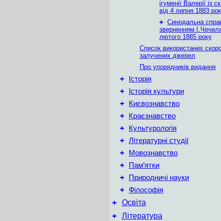
ігуменії Валерії із 
від 4 липня 1883 ро
+
Синодальна спра
зверненням І.Чечеля
лютого 1885 року
Список використаних скор
залучених джерел
Про упорядників видання
+
Історія
+
Історія культури
+
Києвознавство
+
Краєзнавство
+
Культурологія
+
Літературні студії
+
Мовознавство
+
Пам’ятки
+
Природничі науки
+
Філософія
+
Освіта
+
Література