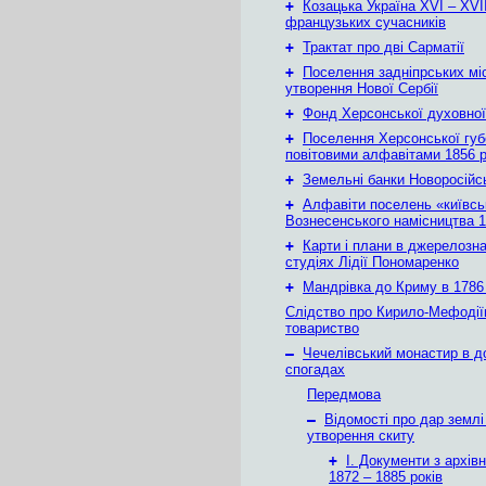
+
Козацька Україна ХVІ – ХVІІ
французьких сучасників
+
Трактат про дві Сарматії
+
Поселення задніпрських мі
утворення Нової Сербії
+
Фонд Херсонської духовної
+
Поселення Херсонської губе
повітовими алфавітами 1856 
+
Земельні банки Новоросійс
+
Алфавіти поселень «київськ
Вознесенського намісництва 1
+
Карти і плани в джерелозн
студіях Лідії Пономаренко
+
Мандрівка до Криму в 1786 
Слідство про Кирило-Мефодії
товариство
–
Чечелівський монастир в д
спогадах
Передмова
–
Відомості про дар землі
утворення скиту
+
І. Документи з архів
1872 – 1885 років