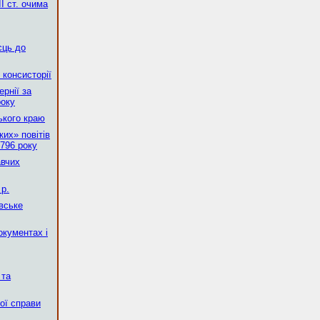
І ст. очима
сць до
 консисторії
рнії за
року
ького краю
их» повітів
796 року
авчих
р.
вське
окументах і
 та
ної справи