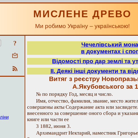
МИСЛЕНЕ ДРЕВО
Ми робимо Україну – українською!
?
Чечелівський мон
в документах і спо
Відомості про дар землі та у
ІІ. Деякі інші документи та ві
Витяг з реєстру Новопразь
А.Якубовського за 1
№ по порядку Год, месяц и число.
Имя, отчество, фамилия, звание, место жител
совершены акты Содержание акта или засвидете
внесенного за совершение оного сбора и указани
ліни
книге или части ее
3 1882, июня 3.
Архимандрит Нектарий, наместник Григорь