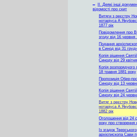
–
ІІ. Деякі інші докуме
відомості про скит
Витяги з реєстру Но
нотаріуса А.Якубовс
1877 рік
Повідомлення про 
згоду від 16 червня
Подання архієписко
в Синод від 31 груд
Копія рішення Святі
Синоду від 29 квітн
Копія розпорядчого 
18 травня 1881 року
Пропозиція Обер-пр
Синоду від 13 червн
Копія рішення Святі
Синоду від 24 червн
Витяг з реєстру Нов
нотаріуса А.Якубовс
1882 рік
Оголошення від 24 с
року про створення 
Із згадок Тверського
архієпископа Сави п