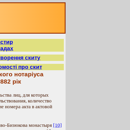
астир
гадах
творення скиту
домості про скит
кого нотаріуса
882 рік
ьства лиц, для которых
льствования, количество
е номера акта в актовой
ево-Бизюкова монастыря
[10]