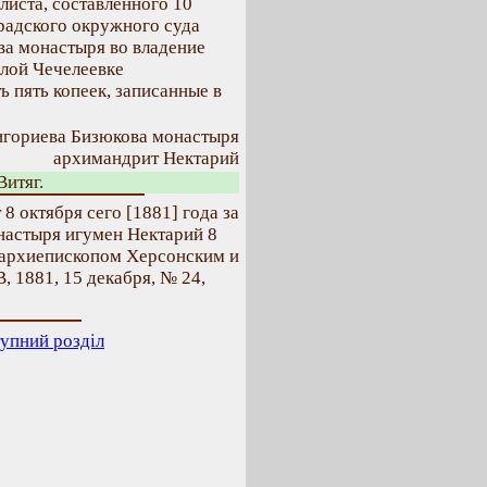
листа, составленного 10
радского окружного суда
ва монастыря во владение
лой Чечелеевке
ь пять копеек, записанные в
игориева Бизюкова монастыря
архимандрит Нектарий
Витяг.
8 октября сего [1881] года за
настыря игумен Нектарий 8
 архиепископом Херсонским и
, 1881, 15 декабря, № 24,
упний розділ