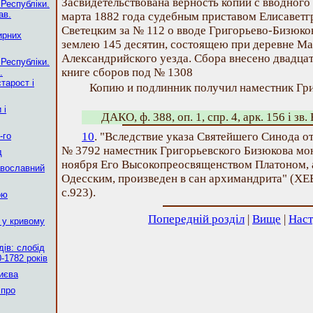
Засвидетельствована верность копии с вводного 
 Республіки.
ав.
марта 1882 года судебным приставом Елисаветг
Светецким за № 112 о вводе Григорьево-Бизюко
ирних
землею 145 десятин, состоящею при деревне Ма
Александрийского уезда. Сбора внесено двадцат
 Республіки.
книге сборов под № 1308
.
тарост і
Копию и подлинник получил наместник Гр
 і
ДАКО, ф. 388, оп. 1, спр. 4, арк. 156 і зв. 
10
. "Вследствие указа Святейшего Синода от 
-го
№ 3792 наместник Григорьевского Бизюкова мо
д
ноября Его Высокопреосвященством Платоном,
авославний
Одесским, произведен в сан архимандрита" (ХЕВ
с.923).
ою
Попередній розділ
|
Вище
|
Наст
 у кривому
ів: слобід
-1782 років
Києва
 про