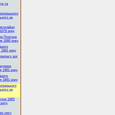
нти та
вопразького
ького за
Височайшу
 1879 року
па Платона
ня 1880 року
йшого
я 1881 року
припису від
окурора
я 1881 року
йшого
я 1881 року
опразького
ького за
ічня 1883
скиту
ро лист