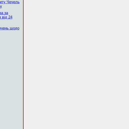
скиту Чечель
ку
ва за
 від 24
очень щодо