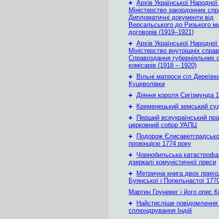
+
Архів Української Народної
Міністерство закордонних спр
Дипломатичні документи від
Версальського до Ризького м
договорів (1919–1921)
+
Архів Української Народної
Міністерство внутрішніх справ
Справоздання губерніяльних с
комісарів (1918 – 1920)
+
Вільні матроси сіл Дереївки
Куцеволівки
+
Діяння короля Сигізмунда 1
+
Кременецький земський су
+
Перший всеукраїнський пр
церковний собор УАПЦ
+
Подорож Єлисаветградськ
провінцією 1774 року
+
Чорнобильська катастрофа
дзеркалі комуністичної преси
+
Метрична книга двох приход
Буянської і Попельнастої 1770
Мартин Груневег і його опис 
+
Найстисліше повідомлення
сплюндрування Індій