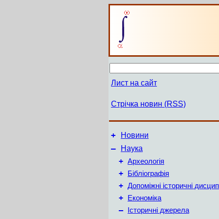
Лист на сайт
Стрічка новин (RSS)
+
Новини
–
Наука
+
Археологія
+
Бібліографія
+
Допоміжні історичні дисцип
+
Економіка
–
Історичні джерела