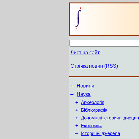
Лист на сайт
Стрічка новин (RSS)
+
Новини
–
Наука
+
Археологія
+
Бібліографія
+
Допоміжні історичні дисцип
+
Економіка
–
Історичні джерела