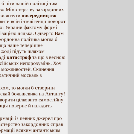
 б піти нашій політиці тим
во Міністерству закордонних
 осягнути
посередництво
ити всій інтелігенції поворот
кої України фактому формі
ізацією дядька. Одверто Вам
кордонна політика могла б
, що наше теперішне
 Сході підуть шляхом
оді
катастроф
та що з весною
сійських непорозумінь. Хоч
ачу можливостей. Скинення
ратичний москаль з
хом, то могли б створити
ускай большевика на Антанту!
ворити цілковито самостійну
рація поверне й наладить
ормації із певних джерел про
істерство закордонних справ
формації всяким антантським