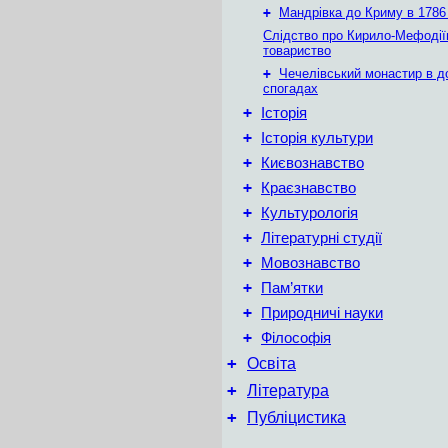
+
Мандрівка до Криму в 1786 
Слідство про Кирило-Мефодії
товариство
+
Чечелівський монастир в д
спогадах
+
Історія
+
Історія культури
+
Києвознавство
+
Краєзнавство
+
Культурологія
+
Літературні студії
+
Мовознавство
+
Пам’ятки
+
Природничі науки
+
Філософія
+
Освіта
+
Література
+
Публіцистика