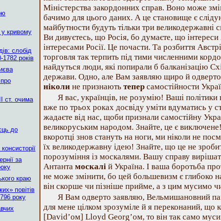
Міністерства закордонних справ. Воно може змі
ою
бачимо для цього даних. А це становище є слідую
майбутности будуть тільки три великодержавні си
 у кривому
Ви дивуєтесь, що Росія, бо думаєте, що інтереси 
інтересами Росії. Це почасти. Та розбиття Австр
ів: слобід
торговля так терпить під тими численними корд
-1782 років
найдуться люди, які попирали б балканізацію Сх
Києва
держави. Одно, але Вам заявляю щиро й одверто:
 про
ніколи
не признають
тепер
самостійности Украї
Я вас, українців, не розумію! Ваші політики
І ст. очима
вже по трьох роках досвіду уміти вдуматись у 
жадаєте від нас, щоби признали самостійну Укра
великоруським народом. Знайте, це є виключене! 
сць до
вкоротці знов стануть на ноги, ми ніколи не пос
їх великодержавну ідею! Знайте, що це не зроби
 консисторії
порозуміння із москалями. Вашу справу вирішати
рнії за
Антанта
москалі
й Україна. І ваша боротьба пр
року
не може змінити, бо цей большевизм є глибоко н
ького краю
він скорше чи пізніше прийме, а з цим мусимо ч
их» повітів
Я Вам одверто заявляю, Вельмишановний па
796 року
для мене цілком зрозуміле й я переконаний, що 
авчих
[David’ом] Lloyd Georg’ом, то він так само муси