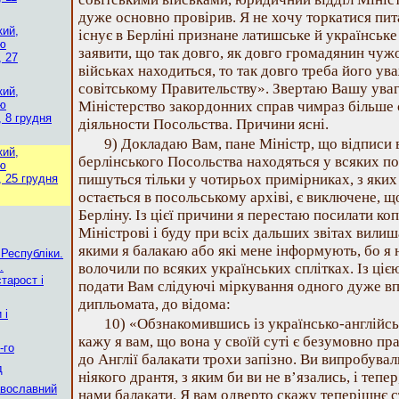
дуже основно провірив. Я не хочу торкатися пита
кий,
існує в Берліні признане латишське й українське
ію
заявити, що так довго, як довго громадянин чуж
, 27
військах находиться, то так довго треба його ув
совітському Правительству». Звертаю Вашу увагу
кий,
ію
Міністерство закордонних справ чимраз більше 
, 8 грудня
діяльности Посольства. Причини ясні.
9) Докладаю Вам, пане Міністр, що відписи 
кий,
берлінського Посольства находяться у всяких пол
ію
пишуться тільки у чотирьох примірниках, з яких 
, 25 грудня
остається в посольському архіві, є виключене, щ
Берліну. Із цієї причини я перестаю посилати коп
Міністрові і буду при всіх дальших звітах вилиша
якими я балакаю або які мене інформують, бо я 
 Республіки.
.
волочили по всяких українських сплітках. Із ці
тарост і
подати Вам слідуючі міркування одного дуже вп
дипльомата, до відома:
 і
10) «Обзнакомившись із українсько-англійсь
кажу я вам, що вона у своїй суті є безумовно пр
-го
до Англії балакати трохи запізно. Ви випробувал
д
ніякого дрантя, з яким би ви не в’язались, і тепе
авославний
нами балакати. Я вам одверто скажу теперішнє 