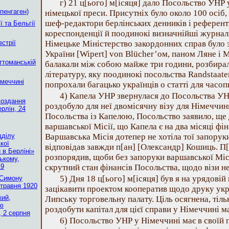
г) 21 ц[ього] м[ісяця] дало Посольство УНР 
опенгаген)
німецької преси. Присутніх було около 100 осіб, 
шеф-редактори берлінських денників і референти
ї та Бельгії
кореспонденції й поодинокі визначнійші журнал
стрії
Німецьке Міністерство закордонних справ було
України [Wipert] von Blücher’ом, паном Ляне і 
ттоманській
балакали між собою майже три години, розбирал
літературу, яку поодинокі посольства Randstaate
меччині
попрохали багацько українців о статті для часоп
4) Капела УНР звернулася до Посольства УН
воздання
роздобуло для неї двомісячну візу для Німеччини
рлін, 24
Посольства із Капелою, Посольство заявило, ще д
варшавської Місії, що Капела є на два місяці фі
дділу
Варшавська Місія дотепер не хотіла тої запоруки
кої
відповідав завжди п[ан] [Олександр] Кошиць. П
 в Берліні»
розпорядив, щоби без запоруки варшавської Місі
ькому,
19
скрутний стан фінансів Посольства, щодо візи н
5) Дня 18 ц[ього] м[ісяця] був я на урядові
 Симону
 травня 1920
зацікавити проектом кооператив щодо друку укр
кий,
Липську торговельну палату. Ціль осягнена, тіль
ію
роздобути капітал для цієї справи у Німеччині 
, 2 серпня
6) Посольство УНР у Німеччині має в своїй 