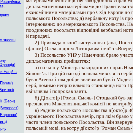
матеріялами Міністерству закордонних справ Ні
 Республіки.
дипльоматичними матеріялами до Правительства 
ав.
економічними матеріялами про Схід Европи до г
ирних
польського Посольства; д) вербальну ноту із пр
інтернованих до американського Посольства. На 
поодиноких посольств відповідні вербальні но
й передачі.
х зносин
2) Прикладаю копії листування п[ана] Посла
п[аном] Олександром Лотоцьким і мої з «Впере
3) Посольство УНР у Німеччині брало участ
рну
дипльоматичних прийняттях:
Франція)
а) на чаю у Міністра закордонних справ Нім
и Націй в
Simons’а. При цій нагоді познакомився я із сер
був в Атенах і там добре знайомий був із Моде
(Париж)
серб, помимо неприхильного становища його Пра
Британії
ввічливим і попрохав зайти.
б) Д[окто]р [Роман Смаль-] Стоцький був за
ї (Берн)
президента Міжсоюзницької комісії по контрибу
(Бухарест)
в) Радник польського Посольства д[окто]р З
(Варшава)
українського Посольства вечір, при якім брало у
ига)
части члени польського Посольства. Він звернув
польській мові, на котру д[окто]р [Роман Смаль-
ирну