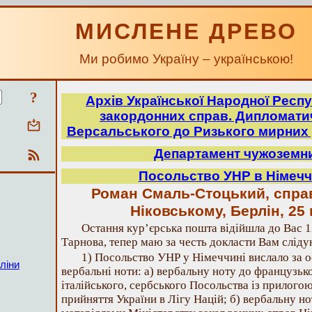
МИСЛЕНЕ ДРЕВО
Ми робимо Україну – українською!
?
Архів Української Народної Респу
закордонних справ. Дипломатич
Версальського до Ризького мирних 
Департамент чужоземн
Посольство УНР в Німеччи
Роман Смаль-Стоцький, спра
Ніковському, Берлін, 25
Остання кур’єрська пошта відійшла до Вас 12
Тарнова, тепер маю за честь докласти Вам сліду
1) Посольство УНР у Німеччині вислало за о
ліни
вербальні ноти: а) вербальну ноту до французько
італійського, сербського Посольства із прилого
прийняття України в Лігу Націй; б) вербальну н