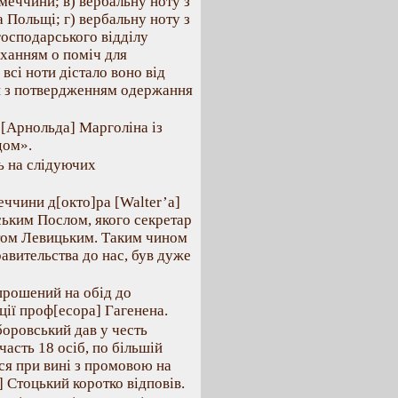
меччини; в) вербальну ноту з
Польщі; г) вербальну ноту з
осподарського відділу
оханням о поміч для
всі ноти дістало воно від
ти з потвердженням одержання
 [Арнольда] Марголіна із
дом».
ь на слідуючих
еччини д[окто]ра [Walter’а]
бським Послом, якого секретар
стом Левицьким. Таким чином
вительства до нас, був дуже
прошений на обід до
ції проф[есора] Гагенена.
боровський дав у честь
часть 18 осіб, по більшій
ся при вині з промовою на
] Стоцький коротко відповів.