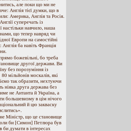
нитись, але поки що ми не
че: Англія тієї думки, що в
ли: Америка, Англія та Росія.
Англії суперечать із
ії настільки навчило, наша
онами, що тепер навряд чи
ідної Европи на самостійні
 Англія ба навіть Франція
ни.
 прямо божевільні, бо треба
становище другої держави. Ви
їну без порозуміння із
80 мільйонів москалів, які
міємо так образити, нехтуючи
ть ніяка друга держава без
ме не Антанта й Україна, а
оти большевизму в цім нічого
аціональний й цю закваску
ислитись».
не Міністр, що це становище
коли би [Симон] Петлюра був
в би думати в інтересах