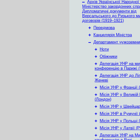
–
Архів Української Народної
Міністерство закордонних спр
Дипломатичні документи від
Версальського до Ризького м
договорів (1919–1921)
+
Передмова
+
Канцелярія Міністра
–
Департамент чужоземни
+
Ноти
+
Обіжники
+
Делегація УНР на ми
конференцію в Парижі (
+
Делегація УНР до Ліг
Женеві
+
Місія УНР у Франції 
+
Місія УНР у Великій 
(Лондон)
+
Місія УНР у Швейцарі
+
Місія УНР в Румунії 
+
Місія УНР у Польщі 
+
Місія УНР у Латвії (Р
+
Делегація УНР на М
конференцію в Ризі