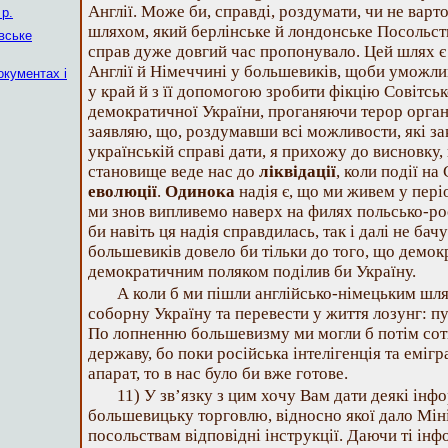
Англії. Може би, справді, роздумати, чи не варто
р.
шляхом, який берлінське й лондонське Посольст
вське
справ дуже довгий час пропонувало. Цей шлях є
Англії й Німеччині у большевиків, щоби уможлив
окументах і
у край й з її допомогою зробити фікцію Совітсь
демократичної України, проганяючи терор орган
заявляю, що, роздумавши всі можливости, які за
українській справі дати, я прихожу до висновку
становище веде нас до
ліквідації
, коли події на
еволюції
.
Одинока
надія є, що ми живем у пері
ми знов випливемо наверх на филях польсько-ро
би навіть ця надія справдилась, так і далі не б
большевиків довело би тільки до того, що демок
демократичним поляком поділив би Україну.
А коли б ми пішли англійсько-німецьким шля
соборну Україну та перевести у життя лозунг: п
По лопненню большевизму ми могли б потім сот
державу, бо поки російська інтелігенція та еміг
апарат, то в нас було би вже готове.
11) У зв’язку з цим хочу Вам дати деякі інф
большевицьку торговлю, відносно якої дало Мін
посольствам відповідні інструкції. Даючи ті ін