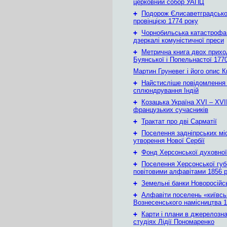
церковний собор УАПЦ
+
Подорож Єлисаветградськ
провінцією 1774 року
+
Чорнобильська катастрофа
дзеркалі комуністичної преси
+
Метрична книга двох приход
Буянської і Попельнастої 1770
Мартин Груневег і його опис 
+
Найстисліше повідомлення
сплюндрування Індій
+
Козацька Україна ХVІ – ХVІІ
французьких сучасників
+
Трактат про дві Сарматії
+
Поселення задніпрських мі
утворення Нової Сербії
+
Фонд Херсонської духовної
+
Поселення Херсонської губе
повітовими алфавітами 1856 
+
Земельні банки Новоросійс
+
Алфавіти поселень «київськ
Вознесенського намісництва 1
+
Карти і плани в джерелозн
студіях Лідії Пономаренко