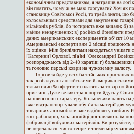
економічним представникам, я натрапив на логік
він платить, чому ж не маю торгувати? Хоч як п
становище Совітської Росії, то треба знати, щ
колосальними средствами для закуплення товарів
мільйонів рублів, бо чотириста вже видали; б) за
майже ненарушених; в) російські бриліянти пре
даних американських експериментів об’єкт 10 мі
Американські експерти вже 2 місяці працюють н
їх оцінки. Між бриліянтами находяться унікати с
[Катерини] Орлової, п[а]ні [Олександри] Воейков
розпоряджають від 2-40 каратів; г) большевики 
та головно перські коври на чужоземну валюту.
Торговля йде у всіх балтійських пристанях 
так розбалувані англійськими й американським
тільки один % офертів та платять за товар по йог
пристані. Дуже великі транспорти йдуть у Совіт
напіввоєнного характеру. Большевики навіть на 
вже відтранспортували обув’я та матерії для му
товарових автомобілів вже відійшли у глибину Ро
контрабандою, хоча англійці доставляють їм поо
фабрикації вибухових матеріялів. Ви розумієте, 
не переконаєш чисто теоретичними міркуванням