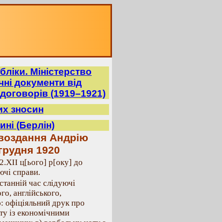
бліки. Міністерство
ні документи від
договорів (1919–1921)
их зносин
ні (Берлін)
воздання Андрію
 грудня 1920
.ХІІ ц[ього] р[оку] до
ючі справи.
станній час слідуючі
го, англійського,
ю: офіціяльний друк про
оту із економічними