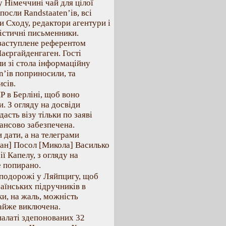
у Німеччині чай для цілої
посли Randstaaten’ів, всі
 Сходу, редактори агентури і
істичні письменники.
 заступлене референтом
Маєргайденгаген. Гості
и зі стола інформаційну
n’ів поприносили, та
исів.
Р в Берліні, щоб воно
. З огляду на досвіди
асть візу тільки по заяві
нансово забезпечена.
 дати, а на телеграми
[ан] Посол [Микола] Василько
ї Капелу, з огляду на
е попирано.
й подорожі у Ляйпцигу, щоб
аїнських підручників в
ки, на жаль, можність
майже виключена.
палаті здепонованих 32