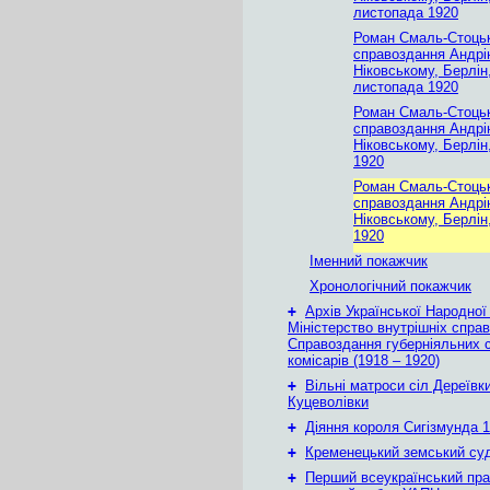
листопада 1920
Роман Смаль-Стоць
справоздання Андр
Ніковському, Берлін
листопада 1920
Роман Смаль-Стоць
справоздання Андр
Ніковському, Берлін
1920
Роман Смаль-Стоць
справоздання Андр
Ніковському, Берлін
1920
Іменний покажчик
Хронологічний покажчик
+
Архів Української Народної
Міністерство внутрішніх справ
Справоздання губерніяльних с
комісарів (1918 – 1920)
+
Вільні матроси сіл Дереївки
Куцеволівки
+
Діяння короля Сигізмунда 1
+
Кременецький земський су
+
Перший всеукраїнський пр