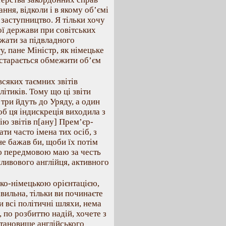
ння, відколи і в якому об’ємі
 заступництво. Я тільки хочу
ої держави при совітських
ажати за підвладного
, пане Міністр, як німецьке
старається обмежити об’єм
всяких таємних звітів
ітиків. Тому що ці звіти
три йдуть до Уряду, а один
об ця індискреція виходила з
ію звітів п[ану] Прем’єр-
ти часто імена тих осіб, з
не бажав би, щоби їх потім
єю передмовою маю за честь
ливового англійця, активного
ко-німецькою орієнтацією,
авильна, тільки ви починаєте
и всі політичні шляхи, нема
р, по розбиттю надій, хочете з
становище англійського