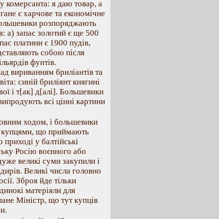
у комерсанта: я даю товар, а
огане є харчове та економічне
о большевики розпоряджають
: а) запас золотий є ще 500
пас платини є 1900 пудів,
дставляють собою після
льярдів фунтів.
ад вириванням бриліантів та
віта: синій бриліянт княгині
ої і т[ак] д[алі]. Большевики
випродують всі цінні картини
повним ходом, і большевики
и купцями, що приймають
о приході у балтійські
ську Росію воєнного або
дуже великі суми закупили і
ндирів. Великі числа головно
сії. Зброя йде тільки
динокі матеріяли для
пане Міністр, що тут купців
и.