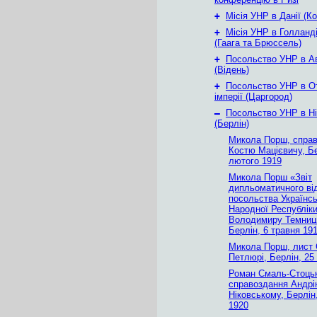
+
Місія УНР в Данії (К
+
Місія УНР в Голланді
(Гаага та Брюссель)
+
Посольство УНР в Ав
(Відень)
+
Посольство УНР в О
імперії (Царгород)
–
Посольство УНР в Ні
(Берлін)
Микола Порш, спра
Костю Мацієвичу, Бе
лютого 1919
Микола Порш «Звіт
дипльоматичного ві
посольства Українсь
Народної Республіки
Володимиру Темниц
Берлін, 6 травня 19
Микола Порш, лист
Петлюрі, Берлін, 25
Роман Смаль-Стоць
справоздання Андр
Ніковському, Берлін
1920