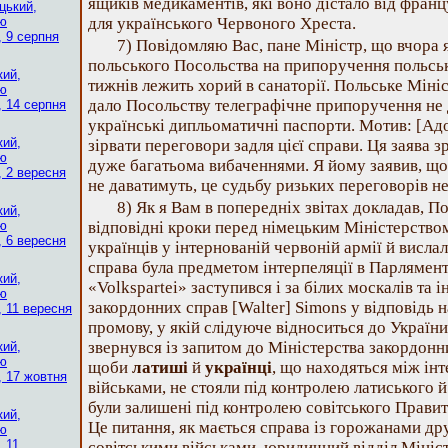
ящиків медикаментів, які воно дістало від фран
цький,
ію
для українського Червоного Хреста.
, 9 серпня
7) Повідомляю Вас, пане Міністр, що вчора 
польського Посольства на припоручення польсько
кий,
тижнів лежить хорий в санаторії. Польське Міні
ію
дало Посольству телеграфічне припоручення не д
, 14 серпня
українські дипльоматичні паспорти. Мотив: [Адо
кий,
зірвати переговори задля цієї справи. Ця заява з
ію
дуже багатьома вибаченнями. Я йому заявив, що,
, 2 вересня
не даватимуть, це судьбу ризьких переговорів не
8) Як я Вам в попередніх звітах докладав, 
кий,
ію
відповідні кроки перед німецьким Міністерств
, 6 вересня
українців у інтернованій червоній армії й вислало
справа була предметом інтерпеляції в Парляменті
кий,
«Volkspartei» заступився і за білих москалів та 
ію
закордонних справ [Walter] Simons у відповідь 
, 11 вересня
промову, у якій слідуюче відноситься до України
звернувся із запитом до Міністерства закордонн
кий,
ію
щоби
латиші
й
українці
, що находяться між ін
, 17 жовтня
військами, не стояли під контролею латиського й
були залишені під контролею совітського Правите
кий,
Це питання, як мається справа із горожанами др
ію
, 11
совітськими військами, юридичний відділ Мініс