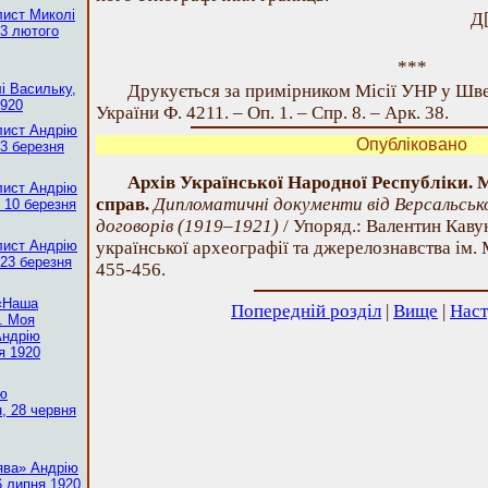
лист Миколі
Д
13 лютого
***
і Васильку,
Друкується за примірником Місії УНР у Шв
1920
України Ф. 4211. – Оп. 1. – Спр. 8. – Арк. 38.
лист Андрію
Опубліковано
3 березня
Архів Української Народної Республіки. 
лист Андрію
справ.
Дипломатичні документи від Версальськ
 10 березня
договорів (1919–1921)
/ Упоряд.: Валентин Кавун
лист Андрію
української археографії та джерелознавства ім. 
 23 березня
455-456.
 «Наша
Попередній розділ
|
Вище
|
Наст
. Моя
Андрію
я 1920
ію
, 28 червня
ява» Андрію
6 липня 1920