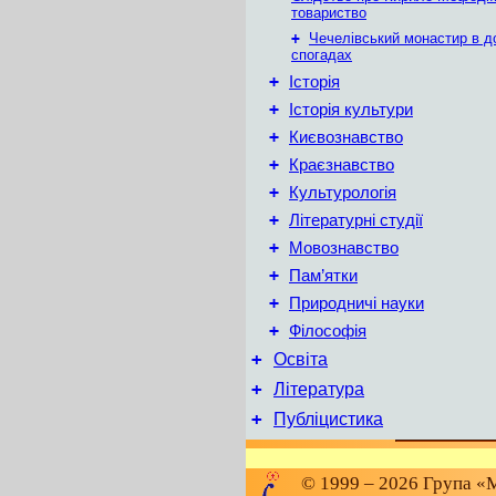
товариство
+
Чечелівський монастир в д
спогадах
+
Історія
+
Історія культури
+
Києвознавство
+
Краєзнавство
+
Культурологія
+
Літературні студії
+
Мовознавство
+
Пам’ятки
+
Природничі науки
+
Філософія
+
Освіта
+
Література
+
Публіцистика
© 1999 – 2026 Група «М