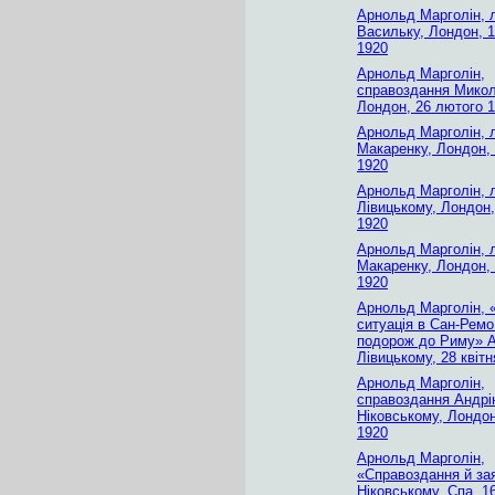
Арнольд Марголін, 
Васильку, Лондон, 
1920
Арнольд Марголін,
справоздання Микол
Лондон, 26 лютого 
Арнольд Марголін, 
Макаренку, Лондон, 
1920
Арнольд Марголін, 
Лівицькому, Лондон,
1920
Арнольд Марголін, 
Макаренку, Лондон,
1920
Арнольд Марголін,
ситуація в Сан-Ремо
подорож до Риму» 
Лівицькому, 28 квітн
Арнольд Марголін,
справоздання Андр
Ніковському, Лондон
1920
Арнольд Марголін,
«Справоздання й за
Ніковському, Спа, 1