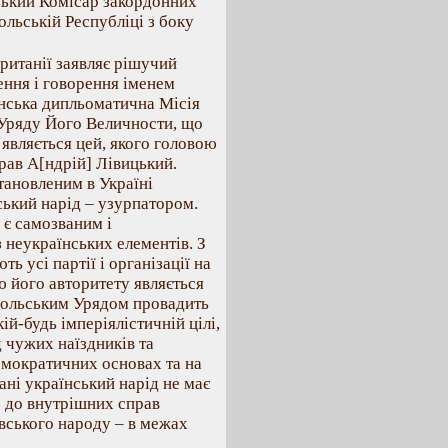
ський Комісар закордонних
ольській Республіці з боку
ританії заявляє рішучий
ення і говорення іменем
їнська дипльоматична Місія
 Уряду Його Величности, що
являється цей, якого головою
рав А[ндрій] Лівицький.
тановленим в Україні
ський нарід – узурпатором.
 є самозваним і
неукраїнських елементів. З
 усі партії і організації на
ю його авторитету являється
 польським Урядом провадить
ій-будь імперіялістичній цілі,
д чужих наїздників та
емократичних основах та на
ані український нарід не має
 до внутрішних справ
овського народу – в межах