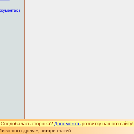
окументах і
Сподобалась сторінка?
Допоможіть
розвитку нашого сайту!
исленого древа», автори статей