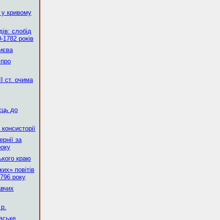
 у кривому
ів: слобід
-1782 років
Києва
 про
І ст. очима
сць до
 консисторії
рнії за
року
ького краю
их» повітів
796 року
авчих
р.
вське