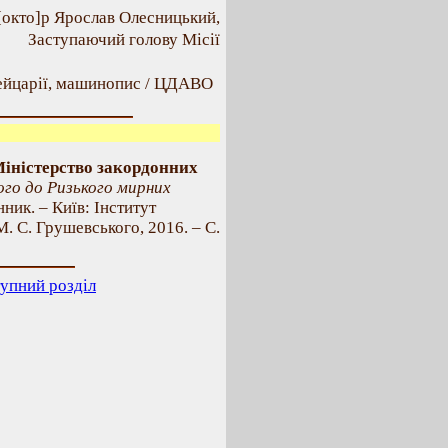
[окто]р Ярослав Олесницький,
Заступаючий голову Місії
ейцарії, машинопис / ЦДАВО
Міністерство закордонних
ого до Ризького мирних
ник. – Київ: Інститут
М. С. Грушевського, 2016. – С.
упний розділ