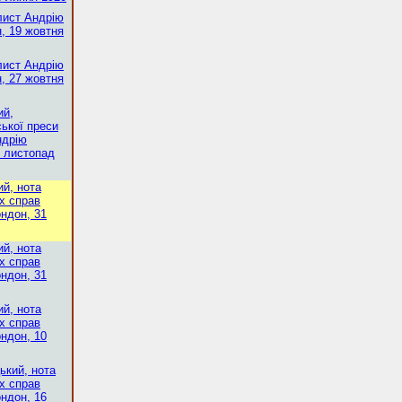
лист Андрію
, 19 жовтня
лист Андрію
, 27 жовтня
ий,
ької преси
ндрію
, листопад
й, нота
х справ
ондон, 31
й, нота
х справ
ондон, 31
й, нота
х справ
ондон, 10
ький, нота
х справ
ондон, 16