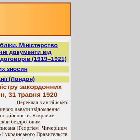
бліки. Міністерство
ні документи від
договорів (1919–1921)
их зносин
нії (Лондон)
істру закордонних
н, 31 травня 1920
Переклад з англійської
звичаю давати звідомлення
ють дійсности. Яскравим
оскви бездротовим
дписана [Георгієм] Чичеріним
 і українського Правительств