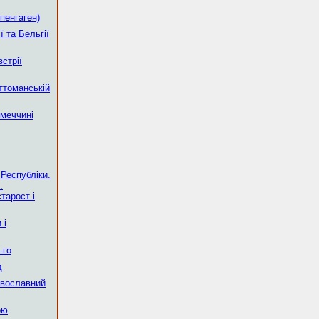
опенгаген)
ї та Бельгії
стрії
ттоманській
меччині
 Республіки.
.
тарост і
 і
-го
д
авославний
ою