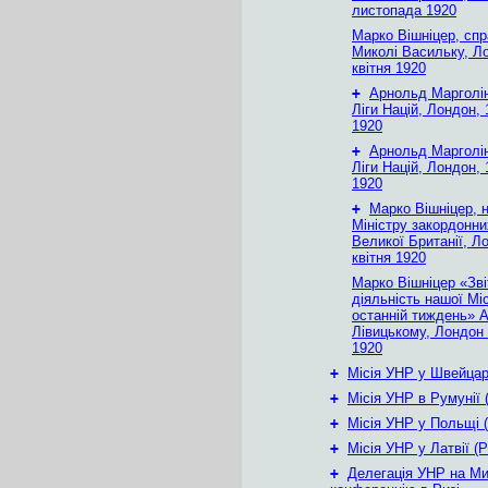
листопада 1920
Марко Вішніцер, сп
Миколі Васильку, Л
квітня 1920
+
Арнольд Марголін
Ліги Націй, Лондон, 
1920
+
Арнольд Марголін
Ліги Націй, Лондон, 
1920
+
Марко Вішніцер, 
Міністру закордонни
Великої Британії, Л
квітня 1920
Марко Вішніцер «Зві
діяльність нашої Міс
останній тиждень» 
Лівицькому, Лондон 
1920
+
Місія УНР у Швейцарі
+
Місія УНР в Румунії 
+
Місія УНР у Польщі 
+
Місія УНР у Латвії (Р
+
Делегація УНР на М