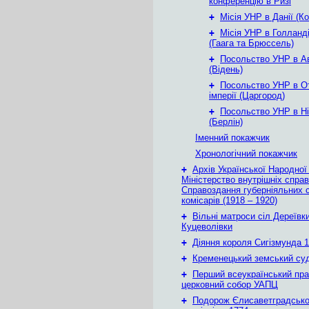
конференцію в Ризі
+
Місія УНР в Данії (К
+
Місія УНР в Голланді
(Гаага та Брюссель)
+
Посольство УНР в Ав
(Відень)
+
Посольство УНР в О
імперії (Царгород)
+
Посольство УНР в Ні
(Берлін)
Іменний покажчик
Хронологічний покажчик
+
Архів Української Народної
Міністерство внутрішніх справ
Справоздання губерніяльних с
комісарів (1918 – 1920)
+
Вільні матроси сіл Дереївки
Куцеволівки
+
Діяння короля Сигізмунда 1
+
Кременецький земський су
+
Перший всеукраїнський пр
церковний собор УАПЦ
+
Подорож Єлисаветградськ