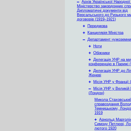
–
Архів Української Народної
Міністерство закордонних спр
Дипломатичні документи від
Версальського до Ризького м
договорів (1919–1921)
+
Передмова
+
Канцелярія Міністра
–
Департамент чужоземни
+
Ноти
+
Обіжники
+
Делегація УНР на ми
конференцію в Парижі (
+
Делегація УНР до Ліг
Женеві
+
Місія УНР у Франції 
–
Місія УНР у Великій 
(Лондон)
Микола Стаховський
справоздання Воло
Темницькому, Лондо
1919
+
Арнольд Марголін
Симону Петлюрі, Ло
лютого 1920