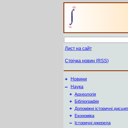
Лист на сайт
Стрічка новин (RSS)
+
Новини
–
Наука
+
Археологія
+
Бібліографія
+
Допоміжні історичні дисцип
+
Економіка
–
Історичні джерела