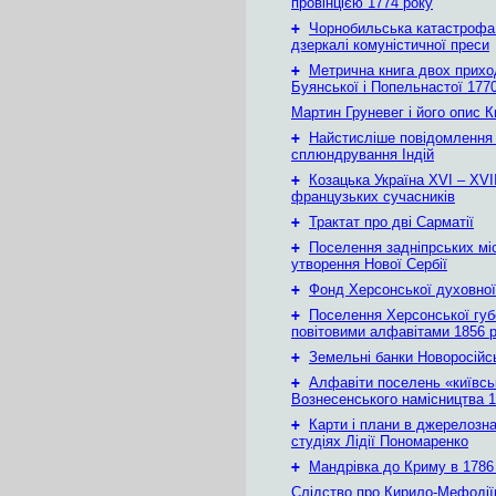
провінцією 1774 року
+
Чорнобильська катастрофа
дзеркалі комуністичної преси
+
Метрична книга двох приход
Буянської і Попельнастої 1770
Мартин Груневег і його опис 
+
Найстисліше повідомлення
сплюндрування Індій
+
Козацька Україна ХVІ – ХVІІ
французьких сучасників
+
Трактат про дві Сарматії
+
Поселення задніпрських мі
утворення Нової Сербії
+
Фонд Херсонської духовної
+
Поселення Херсонської губе
повітовими алфавітами 1856 
+
Земельні банки Новоросійс
+
Алфавіти поселень «київськ
Вознесенського намісництва 1
+
Карти і плани в джерелозн
студіях Лідії Пономаренко
+
Мандрівка до Криму в 1786 
Слідство про Кирило-Мефодії