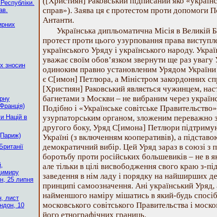
([Християн] Раковський підписаний яко «україн
 Республіки.
справ»). Заява ця є протестом проти допомоги П
ав.
Антанти.
ирних
Українська дипльоматична Місія в Великій Б
протест проти цього узурповання права виступл
українського Уряду і українського народу. Укра
уважає своїм обов’язком звернути ще раз увагу
х зносин
одиноким правно установленим Урядом України 
є С[имон] Петлюра, а Міністром закордонних сп
[Християн] Раковський являється чужинцем, нас
багнетами з Москви – не вибраним через україн
рну
Франція)
Подібно і «Українське совітське Правительство»
и Націй в
узурпаторським органом, зложеним переважно з 
другого боку, Уряд С[имона] Петлюри підтримують
(Париж)
Україні (з включенням кооперативів), а підставо
демократичний вибір. Цей Уряд зараз в союзі з
Британії
боротьбу проти російських большевиків – не в як
,
але тільки в цілі висвободження свого краю з-пі
димиру
заведення в нім ладу і порядку на найширших д
н, 25 липня
принципі самоозначення. Ані український Уряд, 
найменшого наміру мішатись в який-будь спосіб
, лист
московського совітського Правительства і моск
ндон, 10
його етнографічних границь.