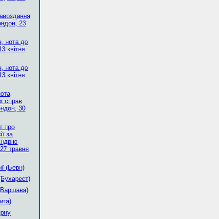
равоздання
ондон, 23
, нота до
13 квітня
, нота до
13 квітня
нота
х справ
ондон, 30
т про
ії за
Андрію
27 травня
ї (Берн)
(Бухарест)
(Варшава)
ига)
ирну