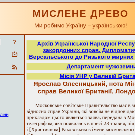
МИСЛЕНЕ ДРЕВО
Ми робимо Україну – українською!
?
Архів Української Народної Респу
закордонних справ. Дипломатич
Версальського до Ризького мирних 
Департамент чужоземн
Місія УНР у Великій Брита
Ярослав Олесницький, нота Мін
справ Великої Британії, Лондо
Московське совітське Правительство має в 
відносно справ України, які зовсім не відповіда
ліни
прикладом цього являється заява, передана з М
телеграфом, яка появилась в пресі 28 травня, пі
і [Християном] Раковським в імени московського