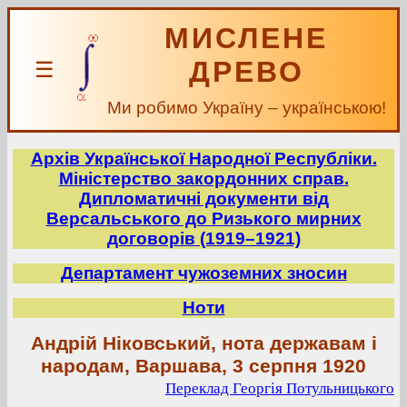
МИСЛЕНЕ
ДРЕВО
☰
Ми робимо Україну – українською!
Архів Української Народної Республіки.
Міністерство закордонних справ.
Дипломатичні документи від
Версальського до Ризького мирних
договорів (1919–1921)
Департамент чужоземних зносин
Ноти
Андрій Ніковський, нота державам і
народам, Варшава, 3 серпня 1920
Переклад Георгія Потульницького