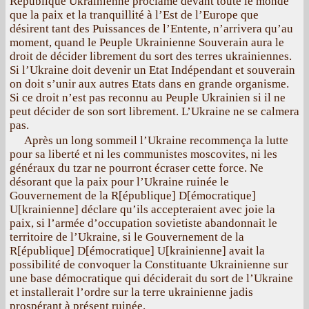
République Ukrainienne proclame devant toute le monde
que la paix et la tranquillité à l’Est de l’Europe que
désirent tant des Puissances de l’Entente, n’arrivera qu’au
moment, quand le Peuple Ukrainienne Souverain aura le
droit de décider librement du sort des terres ukrainiennes.
Si l’Ukraine doit devenir un Etat Indépendant et souverain
on doit s’unir aux autres Etats dans en grande organisme.
Si ce droit n’est pas reconnu au Peuple Ukrainien si il ne
peut décider de son sort librement. L’Ukraine ne se calmera
pas.
Après un long sommeil l’Ukraine recommença la lutte
pour sa liberté et ni les communistes moscovites, ni les
généraux du tzar ne pourront écraser cette force. Ne
désorant que la paix pour l’Ukraine ruinée le
Gouvernement de la R[épublique] D[émocratique]
U[krainienne] déclare qu’ils accepteraient avec joie la
paix, si l’armée d’occupation sovietiste abandonnait le
territoire de l’Ukraine, si le Gouvernement de la
R[épublique] D[émocratique] U[krainienne] avait la
possibilité de convoquer la Constituante Ukrainienne sur
une base démocratique qui déciderait du sort de l’Ukraine
et installerait l’ordre sur la terre ukrainienne jadis
prospérant à présent ruinée.