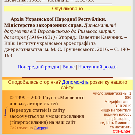
Опубліковано
Архів Української Народної Республіки.
Міністерство закордонних справ.
Дипломатичні
документи від Версальського до Ризького мирних
договорів (1919–1921)
/ Упоряд.: Валентин Кавунник. –
Київ: Інститут української археографії та
джерелознавства ім. М. С. Грушевського, 2016. – С. 190-
193
Попередній розділ
|
Вище
|
Наступний розділ
Сподобалась сторінка?
Допоможіть
розвитку нашого
сайту!
Число завантажень : 1
© 1999 – 2026 Група «Мисленого
886
Модифіковано :
древа», автори статей
3.10.2019
Передрук статей із сайту
Якщо ви помітили
помилку набору
заохочується за умови посилання
на цiй сторiнцi,
(гіперпосилання) на наш сайт
видiлiть її мишкою
та натисніть
Сайт живе на
Смереці
Ctrl+Enter
.