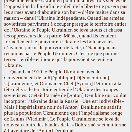
présent le Peuple Ukrainien pour qui a près trois siècles de
l’opposition brilla enfin le soleil de la liberté ne posera pas
les armes avant d’aboutir à son but – d’être maitre dans sa
maison – dans l’Ukraine Indépendante. Quand les armées
sovietistes parvinrent à occuper presque le territoire entier
de l’Ukraine le Peuple Ukrainien se leva atouts et chassa
les oppresseurs de sa patrie. Même, quand ils tenaient
formellement le pouvoir en Ukraine les bolchevistes
n’avaient jamais le pourvoir de facte, n’étaient jamais
reconnus par le Peuple Ukrainien. C’est ne que par une
terreur terrible et inouïe qu’ils pouvaient se tenir en
Ukraine.
Quand en 1919 le Peuple Ukrainien avec le
Gouvernement de la R[épublique] D[émocratique]
U[krainienne] et Otoman en Chef [Symon] Petlioura à la
tète délivra le territoire entier de l’Ukraine des troupes
sovietistes. C’était l’armée de [Anton] Denikine qui voulut
incorporer l’Ukraine dans la Russie «Une est Indivisible».
Mais l’impérialisme noir de [Anton] Denikine ne satisfit
plus la population Ukrainienne que l’impérialisme rouge
de Lenins [Vladimir]. Le Peuple Ukrainienne se leva de
nouveau contre les bandes de la «Dobrarmée» et mit terme
à l’aventure de [Anton] Denikine.