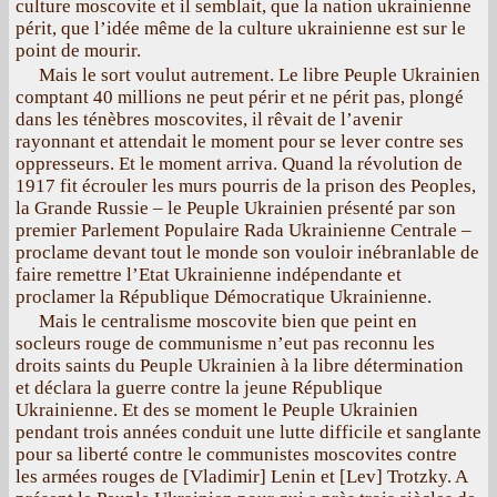
culture moscovite et il semblait, que la nation ukrainienne
périt, que l’idée même de la culture ukrainienne est sur le
point de mourir.
Mais le sort voulut autrement. Le libre Peuple Ukrainien
comptant 40 millions ne peut périr et ne périt pas, plongé
dans les ténèbres moscovites, il rêvait de l’avenir
rayonnant et attendait le moment pour se lever contre ses
oppresseurs. Et le moment arriva. Quand la révolution de
1917 fit écrouler les murs pourris de la prison des Peoples,
la Grande Russie – le Peuple Ukrainien présenté par son
premier Parlement Populaire Rada Ukrainienne Centrale –
proclame devant tout le monde son vouloir inébranlable de
faire remettre l’Etat Ukrainienne indépendante et
proclamer la République Démocratique Ukrainienne.
Mais le centralisme moscovite bien que peint en
socleurs rouge de communisme n’eut pas reconnu les
droits saints du Peuple Ukrainien à la libre détermination
et déclara la guerre contre la jeune République
Ukrainienne. Et des se moment le Peuple Ukrainien
pendant trois années conduit une lutte difficile et sanglante
pour sa liberté contre le communistes moscovites contre
les armées rouges de [Vladimir] Lenin et [Lev] Trotzky. A