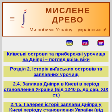
МИСЛЕНЕ
ДРЕВО
☰
Ми робимо Україну – українською!
uk
ru
en
Київські острови та прибережні урочища
на Дніпрі – погляд крізь віки
Розділ 2. Історія київських островів та
заплавних урочищ
2.4. Заплава Дніпра в Києві в період
становлення України (від 1240 р. до сер. ХІХ
ст.)
2.4.5. Галерея історії заплави Дніпра у
Києві періоду становлення України (від