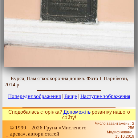
Бурса, Пам'яткоохоронна дошка. Фото І. Парнікози,
2014 р.
Попереднє зображення
|
Вище
|
Наступне зображення
Сподобалась сторінка?
Допоможіть
розвитку нашого
сайту!
Число завантажень : 2
© 1999 – 2026 Група «Мисленого
256
Модифіковано :
древа», автори статей
15.10.2019