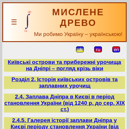
МИСЛЕНЕ
ДРЕВО
☰
Ми робимо Україну – українською!
uk
ru
en
Київські острови та прибережні урочища
на Дніпрі – погляд крізь віки
Розділ 2. Історія київських островів та
заплавних урочищ
2.4. Заплава Дніпра в Києві в період
становлення України (від 1240 р. до сер. ХІХ
ст.)
2.4.5. Галерея історії заплави Дніпра у
Києві періоду становлення України (від