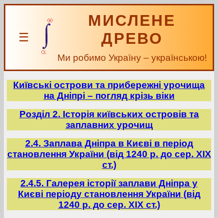
МИСЛЕНЕ
ДРЕВО
☰
Ми робимо Україну – українською!
Київські острови та прибережні урочища
на Дніпрі – погляд крізь віки
Розділ 2. Історія київських островів та
заплавних урочищ
2.4. Заплава Дніпра в Києві в період
становлення України (від 1240 р. до сер. ХІХ
ст.)
2.4.5. Галерея історії заплави Дніпра у
Києві періоду становлення України (від
1240 р. до сер. ХІХ ст.)