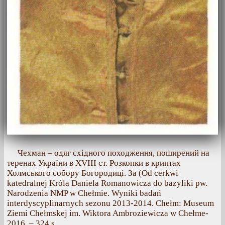
Чехман – одяг східного походження, поширений на
теренах України в XVIII ст. Розкопки в криптах
Холмського собору Богородиці. За (Od cerkwi
katedralnej Króla Daniela Romanowicza do bazyliki pw.
Narodzenia NMP w Chełmie. Wyniki badań
interdyscyplinarnych sezonu 2013-2014. Chełm: Museum
Ziemi Chełmskej im. Wiktora Ambroziewicza w Chełme-
2016. – 324 s.