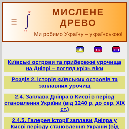
МИСЛЕНЕ
ДРЕВО
☰
Ми робимо Україну – українською!
uk
ru
en
Київські острови та прибережні урочища
на Дніпрі – погляд крізь віки
Розділ 2. Історія київських островів та
заплавних урочищ
2.4. Заплава Дніпра в Києві в період
становлення України (від 1240 р. до сер. ХІХ
ст.)
2.4.5. Галерея історії заплави Дніпра у
Києві періоду становлення України (від