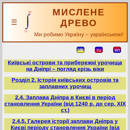
МИСЛЕНЕ
ДРЕВО
☰
Ми робимо Україну – українською!
uk
ru
en
Київські острови та прибережні урочища
на Дніпрі – погляд крізь віки
Розділ 2. Історія київських островів та
заплавних урочищ
2.4. Заплава Дніпра в Києві в період
становлення України (від 1240 р. до сер. ХІХ
ст.)
2.4.5. Галерея історії заплави Дніпра у
Києві періоду становлення України (від