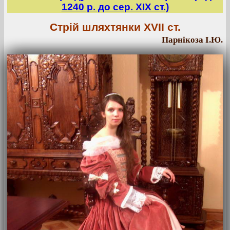
1240 р. до сер. ХІХ ст.)
Стрій шляхтянки XVII ст.
Парнікоза І.Ю.