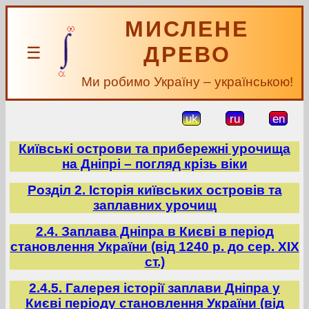
МИСЛЕНЕ
ДРЕВО
☰
Ми робимо Україну – українською!
uk
ru
en
Київські острови та прибережні урочища
на Дніпрі – погляд крізь віки
Розділ 2. Історія київських островів та
заплавних урочищ
2.4. Заплава Дніпра в Києві в період
становлення України (від 1240 р. до сер. ХІХ
ст.)
2.4.5. Галерея історії заплави Дніпра у
Києві періоду становлення України (від