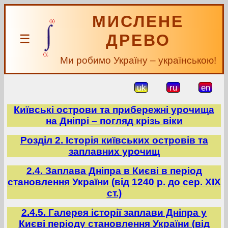
МИСЛЕНЕ
ДРЕВО
☰
Ми робимо Україну – українською!
uk
ru
en
Київські острови та прибережні урочища
на Дніпрі – погляд крізь віки
Розділ 2. Історія київських островів та
заплавних урочищ
2.4. Заплава Дніпра в Києві в період
становлення України (від 1240 р. до сер. ХІХ
ст.)
2.4.5. Галерея історії заплави Дніпра у
Києві періоду становлення України (від