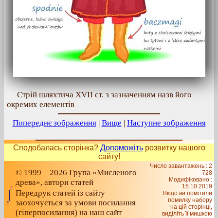
Стрій шляхтича XVII ст. з зазначенням назв його
окремих елементів
Попереднє зображення
|
Вище
|
Наступне зображення
Сподобалась сторінка?
Допоможіть
розвитку нашого
сайту!
Число завантажень : 2
© 1999 – 2026 Група «Мисленого
728
Модифіковано :
древа», автори статей
15.10.2019
Передрук статей із сайту
Якщо ви помітили
помилку набору
заохочується за умови посилання
на цiй сторiнцi,
(гіперпосилання) на наш сайт
видiлiть її мишкою