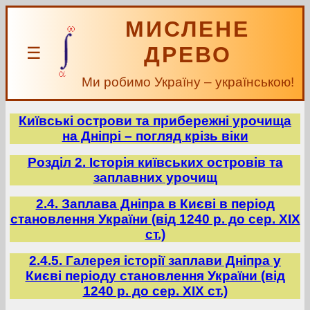
МИСЛЕНЕ
ДРЕВО
☰
Ми робимо Україну – українською!
Київські острови та прибережні урочища
на Дніпрі – погляд крізь віки
Розділ 2. Історія київських островів та
заплавних урочищ
2.4. Заплава Дніпра в Києві в період
становлення України (від 1240 р. до сер. ХІХ
ст.)
2.4.5. Галерея історії заплави Дніпра у
Києві періоду становлення України (від
1240 р. до сер. ХІХ ст.)