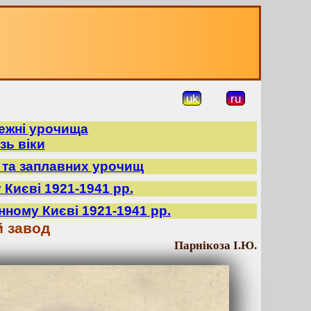
uk
ru
режні урочища
зь віки
в та заплавних урочищ
 Києві 1921-1941 рр.
нному Києві 1921-1941 рр.
й завод
Парнікоза І.Ю.