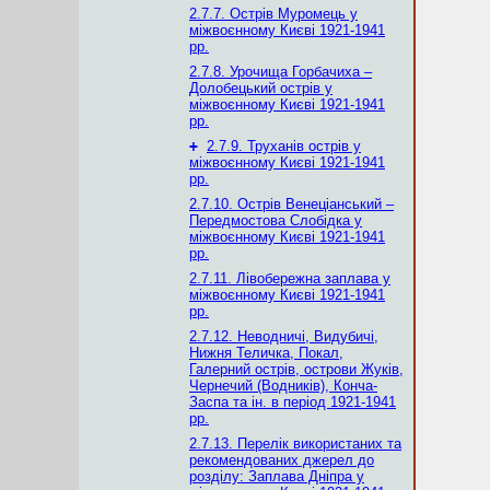
2.7.7. Острів Муромець у
міжвоєнному Києві 1921-1941
рр.
2.7.8. Урочища Горбачиха –
Долобецький острів у
міжвоєнному Києві 1921-1941
рр.
+
2.7.9. Труханів острів у
міжвоєнному Києві 1921-1941
рр.
2.7.10. Острів Венеціанський –
Передмостова Слобідка у
міжвоєнному Києві 1921-1941
рр.
2.7.11. Лівобережна заплава у
міжвоєнному Києві 1921-1941
рр.
2.7.12. Неводничі, Видубичі,
Нижня Теличка, Покал,
Галерний острів, острови Жуків,
Чернечий (Водників), Конча-
Заспа та ін. в період 1921-1941
рр.
2.7.13. Перелік використаних та
рекомендованих джерел до
розділу: Заплава Дніпра у