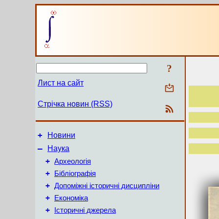
?
Лист на сайт
Стрічка новин (RSS)
+
Новини
–
Наука
+
Археологія
+
Бібліографія
+
Допоміжні історичні дисципліни
+
Економіка
+
Історичні джерела