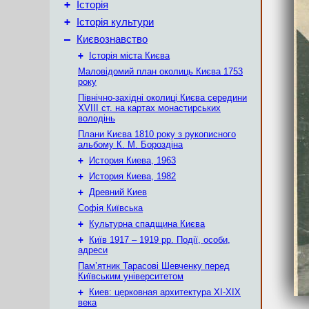
+
Історія
+
Історія культури
–
Києвознавство
+
Історія міста Києва
Маловідомий план околиць Києва 1753
року
Північно-західні околиці Києва середини
XVIII ст. на картах монастирських
володінь
Плани Києва 1810 року з рукописного
альбому К. М. Бороздіна
+
История Киева, 1963
+
История Киева, 1982
+
Древний Киев
Софія Київська
+
Культурна спадщина Києва
+
Київ 1917 – 1919 рр. Події, особи,
адреси
Пам’ятник Тарасові Шевченку перед
Київським університетом
+
Киев: церковная архитектура XI-XIX
века