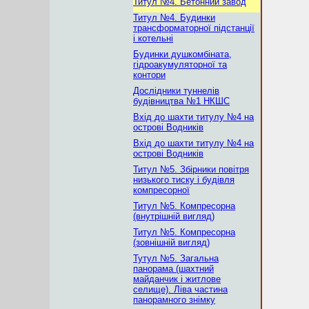
Титул №4. Бетонний завод
Титул №4. Будинки
трансформаторної підстанції
і котельні
Будинки душкомбіната,
гідроакумуляторної та
контори
Дослідники туннелів
будівництва №1 НКШС
Вхід до шахти титулу №4 на
острові Водників
Вхід до шахти титулу №4 на
острові Водників
Титул №5. Збірники повітря
низького тиску і будівля
компресорної
Титул №5. Компресорна
(внутрішній вигляд)
Титул №5. Компресорна
(зовнішній вигляд)
Тутул №5. Загальна
панорама (шахтний
майданчик і житлове
селище). Ліва частина
панорамного знімку