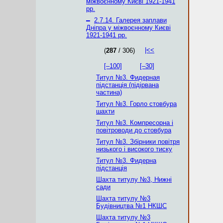
міжвоєнному Києві 1921-1941
рр.
–
2.7.14. Галерея заплави
Дніпра у міжвоєнному Києві
1921-1941 рр.
|<<
(
287
/ 306)
[–100]
[–30]
Титул №3. Фидерная
підстанція (підірвана
частина)
Титул №3. Горло стовбура
шахти
Титул №3. Компресорна і
повітроводи до стовбура
Титул №3. Збірники повітря
низького і високого тиску
Титул №3. Фидерна
підстанція
Шахта титулу №3, Нижні
сади
Шахта титулу №3
Будівництва №1 НКШС
Шахта титулу №3