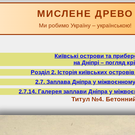
МИСЛЕНЕ ДРЕВО
Ми робимо Україну – українською!
Київські острови та прибе
на Дніпрі – погляд крі
Розділ 2. Історія київських острові
2.7. Заплава Дніпра у міжвоєнному
2.7.14. Галерея заплави Дніпра у міжвоє
Титул №4. Бетонни