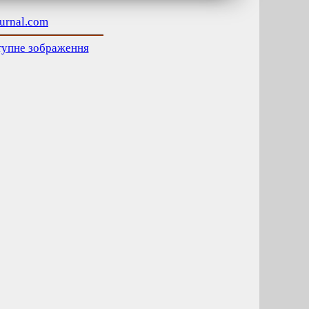
ournal.com
тупне зображення