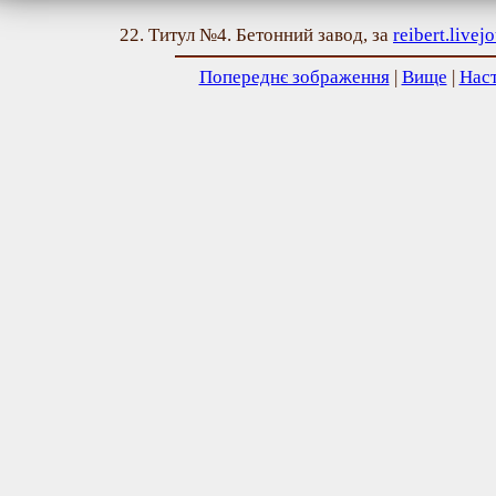
22. Титул №4. Бетонний завод, за
reibert.livej
Попереднє зображення
|
Вище
|
Нас