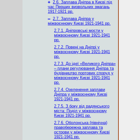
+
2.6. Заплава Дніпра в Києві під
час Перших визвольних змагань
1917-1921 рр.
–
2.7. Заплава Дніпра у
міжвоєнному Києві 1921-1941 рр.
2.7.1. Дніпровські мости у
міжвоєнному Києві 1921-1941
рр.
2.7.2. Повені на Дніпрі у
міжвоєнному Києві 1921-1941
рр.
2.7.3. До ідеї «Великого Дніпра»
– плани регулювання Дніпра та
будівництво портових споруд у
міжвоєнному Києві 1921-1941
рр.
2.7.4. Озеленення заплави
Дніпра у міжвоєнному Києві
1921-1941 рр.
2.7.5. З боку від радянського
міста: Поділ у міжвоєнному
Києві 1921-1941 рр.
2.7.6. Оболонська (північна)
правобережна заплава та
острови у міжвоєнному Києві
1921-1941 рр.