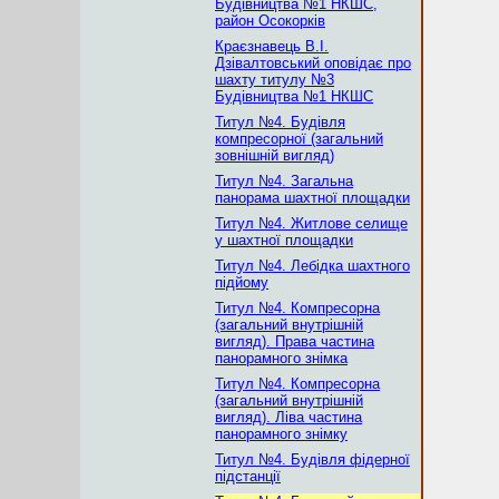
Будівництва №1 НКШС,
район Осокорків
Краєзнавець В.І.
Дзівалтовський оповідає про
шахту титулу №3
Будівництва №1 НКШС
Титул №4. Будівля
компресорної (загальний
зовнішній вигляд)
Титул №4. Загальна
панорама шахтної площадки
Титул №4. Житлове селище
у шахтної площадки
Титул №4. Лебідка шахтного
підйому
Титул №4. Компресорна
(загальний внутрішній
вигляд). Права частина
панорамного знімка
Титул №4. Компресорна
(загальний внутрішній
вигляд). Ліва частина
панорамного знімку
Титул №4. Будівля фідерної
підстанції