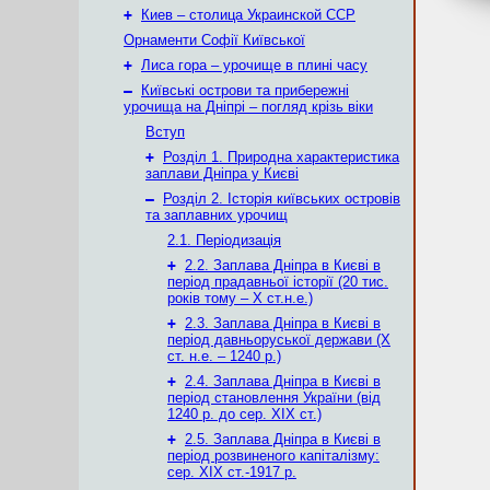
+
Киев – столица Украинской ССР
Орнаменти Софії Київської
+
Лиса гора – урочище в плині часу
–
Київські острови та прибережні
урочища на Дніпрі – погляд крізь віки
Вступ
+
Розділ 1. Природна характеристика
заплави Дніпра у Києві
–
Розділ 2. Історія київських островів
та заплавних урочищ
2.1. Періодизація
+
2.2. Заплава Дніпра в Києві в
період прадавньої історії (20 тис.
років тому – X ст.н.е.)
+
2.3. Заплава Дніпра в Києві в
період давньоруської держави (Х
ст. н.е. – 1240 р.)
+
2.4. Заплава Дніпра в Києві в
період становлення України (від
1240 р. до сер. ХІХ ст.)
+
2.5. Заплава Дніпра в Києві в
період розвиненого капіталізму:
сер. ХІХ ст.-1917 р.