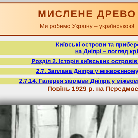
МИСЛЕНЕ ДРЕВО
Ми робимо Україну – українською!
Київські острови та прибе
на Дніпрі – погляд крі
Розділ 2. Історія київських острові
2.7. Заплава Дніпра у міжвоєнному
2.7.14. Галерея заплави Дніпра у міжвоє
Повінь 1929 р. на Передмос