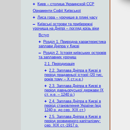
+
Киев – столица Украинской ССР
Орнаменти Софії Київської
+
Лиса гора – урочище в плині часу
–
Київські острови та прибережні
урочища на Дніпрі – погляд крізь віки
Вступ
+
Розділ 1. Природна характеристика
заплави Дніпра у Києві
–
Розділ 2. Історія київських островів
та заплавних урочищ
2.1. Періодизація
+
2.2. Заплава Дніпра в Києві в
період прадавньої історії (20 тис.
років тому – X ст.н.е.)
+
2.3. Заплава Дніпра в Києві в
період давньоруської держави (Х
ст. н.е. – 1240 р.)
+
2.4. Заплава Дніпра в Києві в
період становлення України (від
1240 р. до сер. ХІХ ст.)
+
2.5. Заплава Дніпра в Києві в
період розвиненого капіталізму:
сер. ХІХ ст.-1917 р.