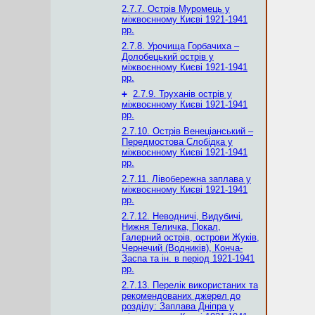
2.7.7. Острів Муромець у
міжвоєнному Києві 1921-1941
рр.
2.7.8. Урочища Горбачиха –
Долобецький острів у
міжвоєнному Києві 1921-1941
рр.
+
2.7.9. Труханів острів у
міжвоєнному Києві 1921-1941
рр.
2.7.10. Острів Венеціанський –
Передмостова Слобідка у
міжвоєнному Києві 1921-1941
рр.
2.7.11. Лівобережна заплава у
міжвоєнному Києві 1921-1941
рр.
2.7.12. Неводничі, Видубичі,
Нижня Теличка, Покал,
Галерний острів, острови Жуків,
Чернечий (Водників), Конча-
Заспа та ін. в період 1921-1941
рр.
2.7.13. Перелік використаних та
рекомендованих джерел до
розділу: Заплава Дніпра у