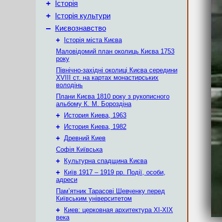
+
Історія
+
Історія культури
–
Києвознавство
+
Історія міста Києва
Маловідомий план околиць Києва 1753
року
Північно-західні околиці Києва середини
XVIII ст. на картах монастирських
володінь
Плани Києва 1810 року з рукописного
альбому К. М. Бороздіна
+
История Киева, 1963
+
История Киева, 1982
+
Древний Киев
Софія Київська
+
Культурна спадщина Києва
+
Київ 1917 – 1919 рр. Події, особи,
адреси
Пам’ятник Тарасові Шевченку перед
Київським університетом
+
Киев: церковная архитектура XI-XIX
века