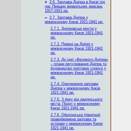
+
2.6. Заплава Дніпра в Києві під
час Перших визвольних змагань
1917-1921 рр.
–
2.7. Заплава Дніпра у
міжвоєнному Києві 1921-1941 рр.
2.7.1. Дніпровські мости у
міжвоєнному Києві 1921-1941
рр.
2.7.2. Повені на Дніпрі у
міжвоєнному Києві 1921-1941
рр.
2.7.3. До ідеї «Великого Дніпра»
– плани регулювання Дніпра та
будівництво портових споруд у
міжвоєнному Києві 1921-1941
рр.
2.7.4. Озеленення заплави
Дніпра у міжвоєнному Києві
1921-1941 рр.
2.7.5. З боку від радянського
міста: Поділ у міжвоєнному
Києві 1921-1941 рр.
2.7.6. Оболонська (північна)
правобережна заплава та
острови у міжвоєнному Києві
1921-1941 рр.