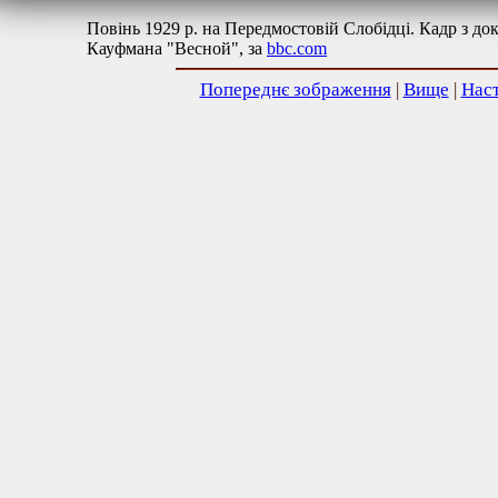
Повінь 1929 р. на Передмостовій Слобідці. Кадр з д
Кауфмана "Весной", за
bbc.com
Попереднє зображення
|
Вище
|
Нас