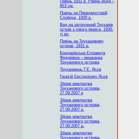
Повінь 1931 р. Рівень води –
853 см.
Повінь на Передмостовій
Слобідці, 1930 р.
Вид на затоплений Труханів
острів з лівого берега, 1930-
ті рр.
Повінь на Трухановому
острові, 1931 р.
Бондарівська Єлізавета
Федорівна – мешканка
Труханового острова
Труханівець Г.Є. Ясєв
Георгій Євстихієвич Ясєв
Збори земляцтва
Труханового острова,
27.09.2007 р
Збори земляцтва
Труханового острова,
27.09.2007 р.
Збори земляцтва
Труханового острова,
27.09.2007 р.
Збори земляцтва
Труханового острова,