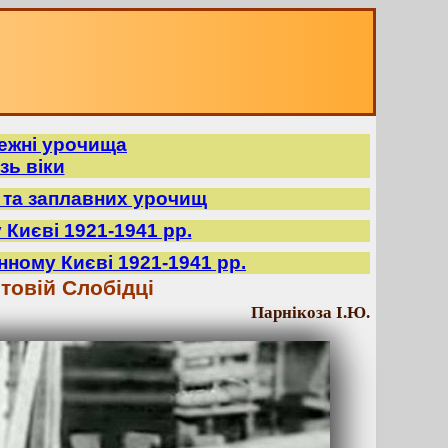
режні урочища
зь віки
в та заплавних урочищ
 Києві 1921-1941 рр.
нному Києві 1921-1941 рр.
товій Слобідці
Парнікоза І.Ю.