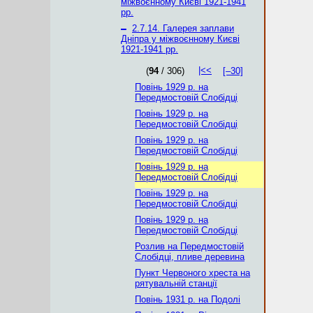
міжвоєнному Києві 1921-1941
рр.
–
2.7.14. Галерея заплави
Дніпра у міжвоєнному Києві
1921-1941 рр.
|<<
(
94
/ 306)
[–30]
Повінь 1929 р. на
Передмостовій Слобідці
Повінь 1929 р. на
Передмостовій Слобідці
Повінь 1929 р. на
Передмостовій Слобідці
Повінь 1929 р. на
Передмостовій Слобідці
Повінь 1929 р. на
Передмостовій Слобідці
Повінь 1929 р. на
Передмостовій Слобідці
Розлив на Передмостовій
Слобідці, пливе деревина
Пункт Червоного хреста на
рятувальній станції
Повінь 1931 р. на Подолі