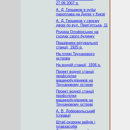
27.09.2007 р.
А. Д. Грошиков в рубці
пароплава на Дніпрі у Києві
А. Д. Грошиков у своєму
дворі по вул. Прип’ятська, 11
Родина Олофінських на
сходах свого будинку
Працівники рятувальної
станції, 1925 р.
На пляжі Труханового
острова
На водній станції, 1936 р.
Проект водної станції
профспілки
машинобудівників на
Трухановому острові
Проект водної станції
профспілки
машинобудівників на
Трухановому острові
А. В. Добровольський
(справа)
Штаб охорони рейдів і
плавзасобів