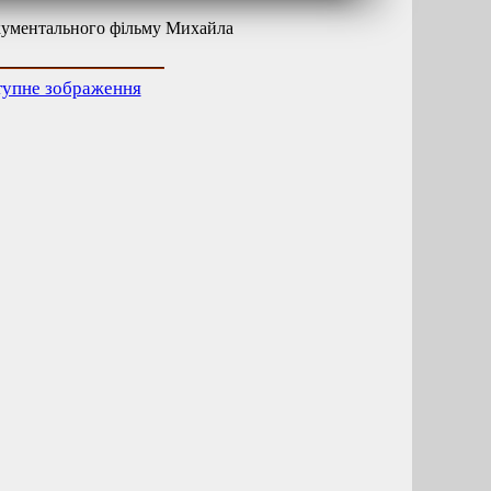
окументального фільму Михайла
тупне зображення