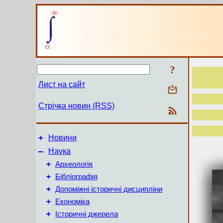
?
Лист на сайт
Стрічка новин (RSS)
+
Новини
–
Наука
+
Археологія
+
Бібліографія
+
Допоміжні історичні дисципліни
+
Економіка
+
Історичні джерела