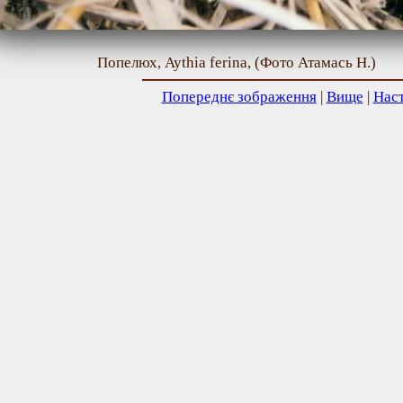
Попелюх, Aythia ferina, (Фото Атамась Н.)
Попереднє зображення
|
Вище
|
Нас