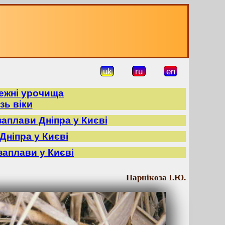
uk
ru
en
режні урочища
зь віки
заплави Дніпра у Києві
Дніпра у Києві
заплави у Києві
Парнікоза І.Ю.