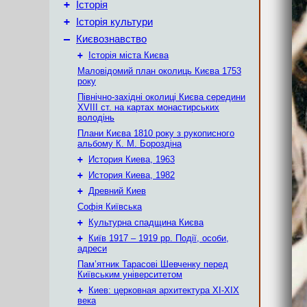
+
Історія
+
Історія культури
–
Києвознавство
+
Історія міста Києва
Маловідомий план околиць Києва 1753
року
Північно-західні околиці Києва середини
XVIII ст. на картах монастирських
володінь
Плани Києва 1810 року з рукописного
альбому К. М. Бороздіна
+
История Киева, 1963
+
История Киева, 1982
+
Древний Киев
Софія Київська
+
Культурна спадщина Києва
+
Київ 1917 – 1919 рр. Події, особи,
адреси
Пам’ятник Тарасові Шевченку перед
Київським університетом
+
Киев: церковная архитектура XI-XIX
века