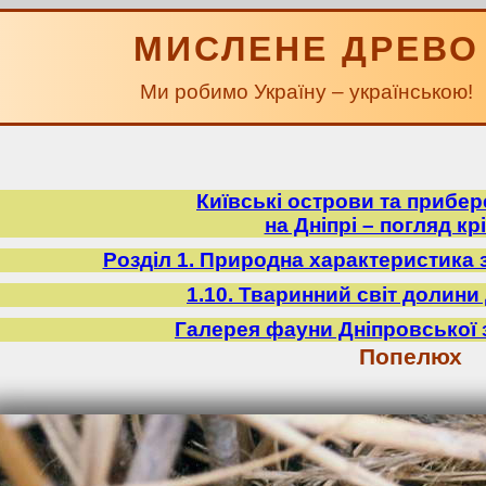
МИСЛЕНЕ ДРЕВО
Ми робимо Україну – українською!
Київські острови та прибе
на Дніпрі – погляд крі
Розділ 1. Природна характеристика 
1.10. Тваринний світ долини 
Галерея фауни Дніпровської 
Попелюх