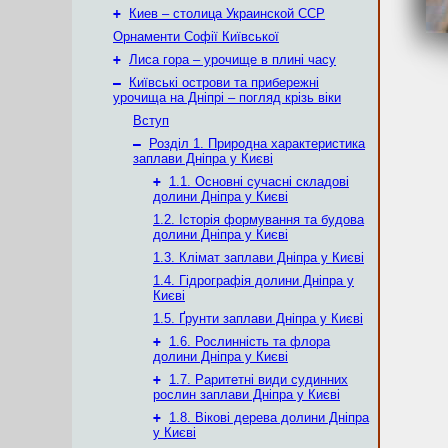
+
Киев – столица Украинской ССР
Орнаменти Софії Київської
+
Лиса гора – урочище в плині часу
–
Київські острови та прибережні
урочища на Дніпрі – погляд крізь віки
Вступ
–
Розділ 1. Природна характеристика
заплави Дніпра у Києві
+
1.1. Основні сучасні складові
долини Дніпра у Києві
1.2. Історія формування та будова
долини Дніпра у Києві
1.3. Клімат заплави Дніпра у Києві
1.4. Гідрографія долини Дніпра у
Києві
1.5. Ґрунти заплави Дніпра у Києві
+
1.6. Рослинність та флора
долини Дніпра у Києві
+
1.7. Раритетні види судинних
рослин заплави Дніпра у Києві
+
1.8. Вікові дерева долини Дніпра
у Києві