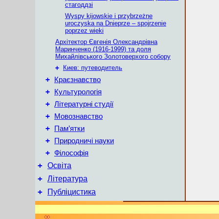
стагоддзі
Wyspy kijowskie i przybrzeżne
uroczyska na Dnieprze – spojrzenie
poprzez wieki
Архітектор Євгенія Олександрівна
Маринченко (1916-1999) та доля
Михайлівського Золотоверхого собору
+
Киев: путеводитель
+
Краєзнавство
+
Культурологія
+
Літературні студії
+
Мовознавство
+
Пам’ятки
+
Природничі науки
+
Філософія
+
Освіта
+
Література
+
Публіцистика