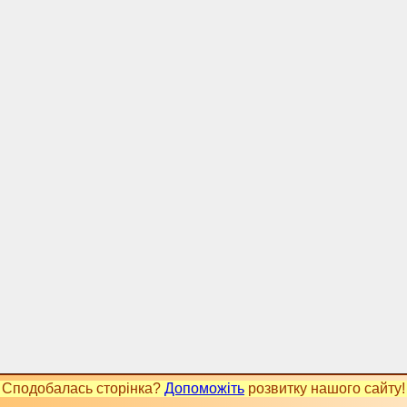
Сподобалась сторінка?
Допоможіть
розвитку нашого сайту!