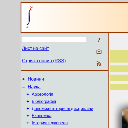
?
Лист на сайт
Стрічка новин (RSS)
+
Новини
–
Наука
+
Археологія
+
Бібліографія
+
Допоміжні історичні дисципліни
+
Економіка
+
Історичні джерела