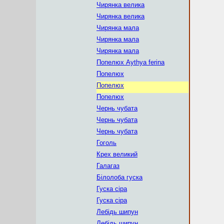
Чирянка велика
Чирянка велика
Чирянка мала
Чирянка мала
Чирянка мала
Попелюх Aythya ferina
Попелюх
Попелюх
Попелюх
Чернь чубата
Чернь чубата
Чернь чубата
Гоголь
Крех великий
Галагаз
Білолоба гуска
Гуска сіра
Гуска сіра
Лебідь шипун
Лебідь шипун