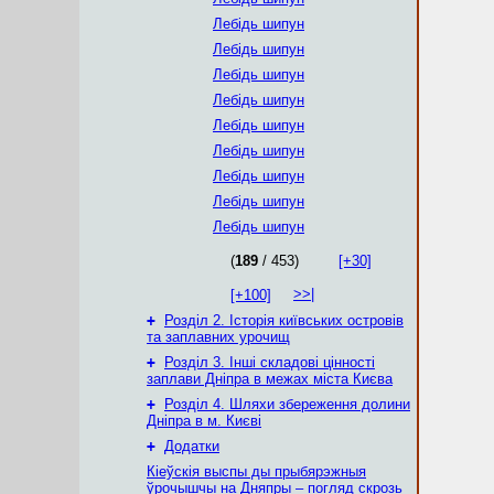
Лебідь шипун
Лебідь шипун
Лебідь шипун
Лебідь шипун
Лебідь шипун
Лебідь шипун
Лебідь шипун
Лебідь шипун
Лебідь шипун
(
189
/ 453)
[+30]
>>|
[+100]
+
Розділ 2. Історія київських островів
та заплавних урочищ
+
Розділ 3. Інші складові цінності
заплави Дніпра в межах міста Києва
+
Розділ 4. Шляхи збереження долини
Дніпра в м. Києві
+
Додатки
Кіеўскія выспы ды прыбярэжныя
ўрочышчы на Дняпры – погляд скрозь