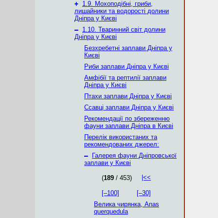
+
1.9. Мохоподібні, гриби,
лишайники та водорості долини
Дніпра у Києві
–
1.10. Тваринний світ долини
Дніпра у Києві
Безхребетні заплави Дніпра у
Києві
Риби заплави Дніпра у Києві
Амфібії та рептилії заплави
Дніпра у Києві
Птахи заплави Дніпра у Києві
Ссавці заплави Дніпра у Києві
Рекомендації по збереженню
фауни заплави Дніпра в Києві
Перелік використаних та
рекомендованих джерел:
–
Галерея фауни Дніпровської
заплави у Києві
|<<
(
189
/ 453)
[–100]
[–30]
Велика чирянка, Anas
querquedula