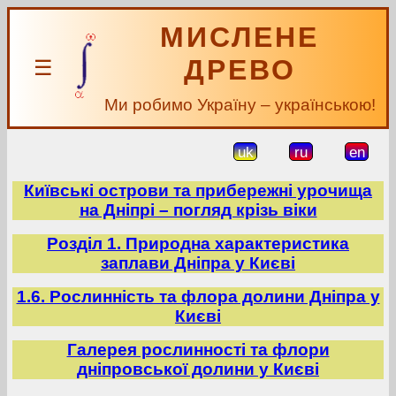
МИСЛЕНЕ
ДРЕВО
☰
Ми робимо Україну – українською!
uk
ru
en
Київські острови та прибережні урочища
на Дніпрі – погляд крізь віки
Розділ 1. Природна характеристика
заплави Дніпра у Києві
1.6. Рослинність та флора долини Дніпра у
Києві
Галерея рослинності та флори
дніпровської долини у Києві