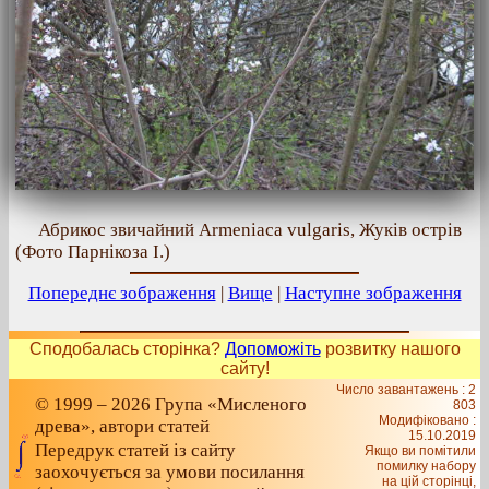
Абрикос звичайний Armeniaca vulgaris, Жуків острів
(Фото Парнікоза І.)
Попереднє зображення
|
Вище
|
Наступне зображення
Сподобалась сторінка?
Допоможіть
розвитку нашого
сайту!
Число завантажень : 2
© 1999 – 2026 Група «Мисленого
803
Модифіковано :
древа», автори статей
15.10.2019
Передрук статей із сайту
Якщо ви помітили
помилку набору
заохочується за умови посилання
на цiй сторiнцi,