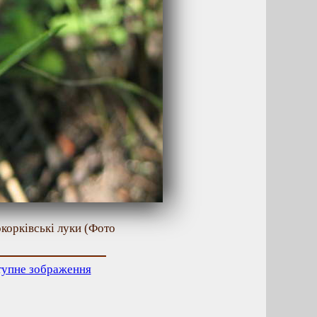
корківські луки (Фото
тупне зображення