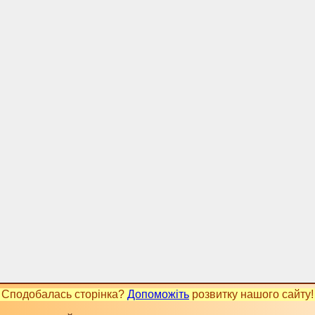
Сподобалась сторінка?
Допоможіть
розвитку нашого сайту!