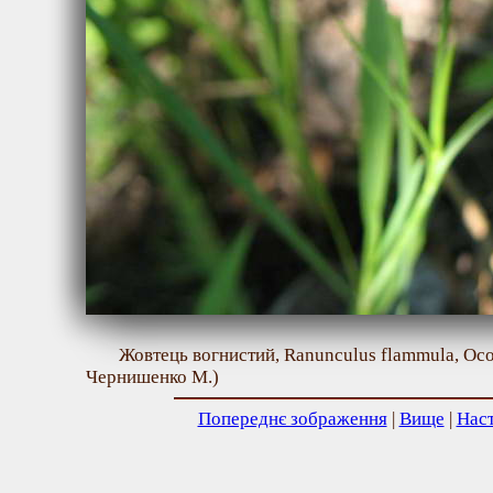
Жовтець вогнистий, Ranunculus flammula, Осо
Чернишенко М.)
Попереднє зображення
|
Вище
|
Нас