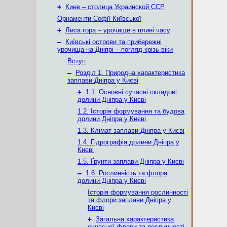
+
Киев – столица Украинской ССР
Орнаменти Софії Київської
+
Лиса гора – урочище в плині часу
–
Київські острови та прибережні
урочища на Дніпрі – погляд крізь віки
Вступ
–
Розділ 1. Природна характеристика
заплави Дніпра у Києві
+
1.1. Основні сучасні складові
долини Дніпра у Києві
1.2. Історія формування та будова
долини Дніпра у Києві
1.3. Клімат заплави Дніпра у Києві
1.4. Гідрографія долини Дніпра у
Києві
1.5. Ґрунти заплави Дніпра у Києві
–
1.6. Рослинність та флора
долини Дніпра у Києві
Історія формування рослинності
та флори заплави Дніпра у
Києві
+
Загальна характеристика
сучасної флори та рослинності