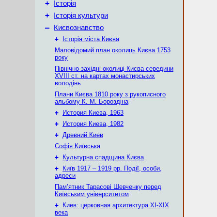
+
Історія
+
Історія культури
–
Києвознавство
+
Історія міста Києва
Маловідомий план околиць Києва 1753
року
Північно-західні околиці Києва середини
XVIII ст. на картах монастирських
володінь
Плани Києва 1810 року з рукописного
альбому К. М. Бороздіна
+
История Киева, 1963
+
История Киева, 1982
+
Древний Киев
Софія Київська
+
Культурна спадщина Києва
+
Київ 1917 – 1919 рр. Події, особи,
адреси
Пам’ятник Тарасові Шевченку перед
Київським університетом
+
Киев: церковная архитектура XI-XIX
века