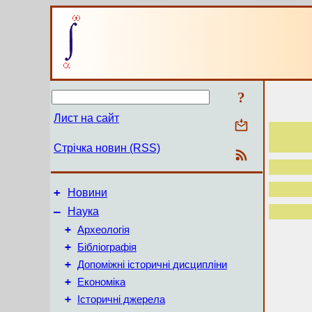
?
Лист на сайт
Стрічка новин (RSS)
+
Новини
–
Наука
+
Археологія
+
Бібліографія
+
Допоміжні історичні дисципліни
+
Економіка
+
Історичні джерела