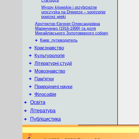
стагоддзі
Wyspy kijowskie i przybrzeżne
uroczyska na Dnieprze – spojrzenie
poprzez wieki
Архітектор Євгенія Олександрівна
Маринченко (1916-1999) та доля
Михайлівського Золотоверхого собору
+
Киев: путеводитель
+
Краєзнавство
+
Культурологія
+
Літературні студії
+
Мовознавство
+
Пам’ятки
+
Природничі науки
+
Філософія
+
Освіта
+
Література
+
Публіцистика