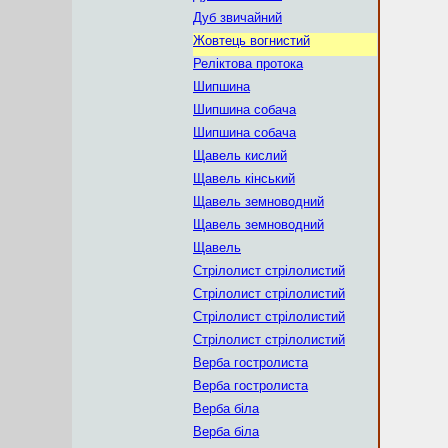
Дуб звичайний
Жовтець вогнистий
Реліктова протока
Шипшина
Шипшина собача
Шипшина собача
Щавель кислий
Щавель кінський
Щавель земноводний
Щавель земноводний
Щавель
Стрілолист стрілолистий
Стрілолист стрілолистий
Стрілолист стрілолистий
Стрілолист стрілолистий
Верба гостролиста
Верба гостролиста
Верба біла
Верба біла