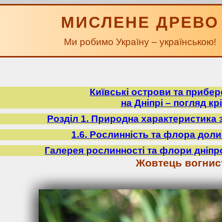
МИСЛЕНЕ ДРЕВО
Ми робимо Україну – українською!
Київські острови та прибе
на Дніпрі – погляд крі
Розділ 1. Природна характеристика 
1.6. Рослинність та флора доли
Галерея рослинності та флори дніпр
Жовтець вогнис