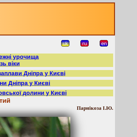
uk
ru
en
режні урочища
зь віки
заплави Дніпра у Києві
ни Дніпра у Києві
овської долини у Києві
тий
Парнікоза І.Ю.