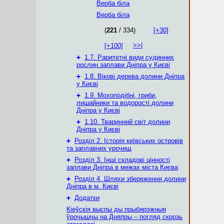
Верба біла
Верба біла
(
221
/ 334)
[+30]
>>|
[+100]
+
1.7. Раритетні види судинних
рослин заплави Дніпра у Києві
+
1.8. Вікові дерева долини Дніпра
у Києві
+
1.9. Мохоподібні, гриби,
лишайники та водорості долини
Дніпра у Києві
+
1.10. Тваринний світ долини
Дніпра у Києві
+
Розділ 2. Історія київських островів
та заплавних урочищ
+
Розділ 3. Інші складові цінності
заплави Дніпра в межах міста Києва
+
Розділ 4. Шляхи збереження долини
Дніпра в м. Києві
+
Додатки
Кіеўскія выспы ды прыбярэжныя
ўрочышчы на Дняпры – погляд скрозь