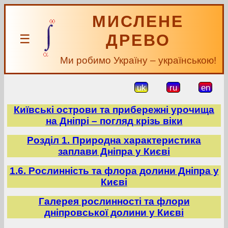
МИСЛЕНЕ
ДРЕВО
☰
Ми робимо Україну – українською!
uk
ru
en
Київські острови та прибережні урочища
на Дніпрі – погляд крізь віки
Розділ 1. Природна характеристика
заплави Дніпра у Києві
1.6. Рослинність та флора долини Дніпра у
Києві
Галерея рослинності та флори
дніпровської долини у Києві