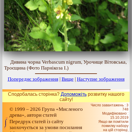
Дивина чорна Verbascum nigrum, Урочище Вітовська,
Троєщина (Фото Парнікоза І.)
Попереднє зображення
|
Вище
|
Наступне зображення
Сподобалась сторінка?
Допоможіть
розвитку нашого
сайту!
Число завантажень : 3
© 1999 – 2026 Група «Мисленого
748
Модифіковано :
древа», автори статей
15.10.2019
Передрук статей із сайту
Якщо ви помітили
помилку набору
заохочується за умови посилання
на цiй сторiнцi,