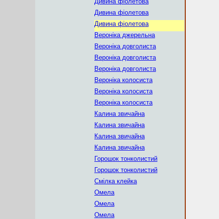
Дивина фіолетова
Дивина фіолетова
Дивина фіолетова
Вероніка джерельна
Вероніка довголиста
Вероніка довголиста
Вероніка довголиста
Вероніка колосиста
Вероніка колосиста
Вероніка колосиста
Калина звичайна
Калина звичайна
Калина звичайна
Калина звичайна
Горошок тонколистий
Горошок тонколистий
Смілка клейка
Омела
Омела
Омела