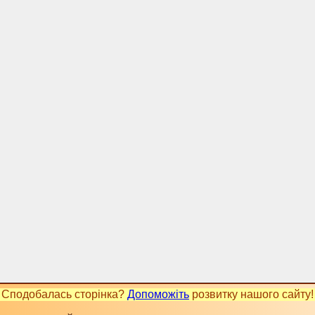
Сподобалась сторінка?
Допоможіть
розвитку нашого сайту!