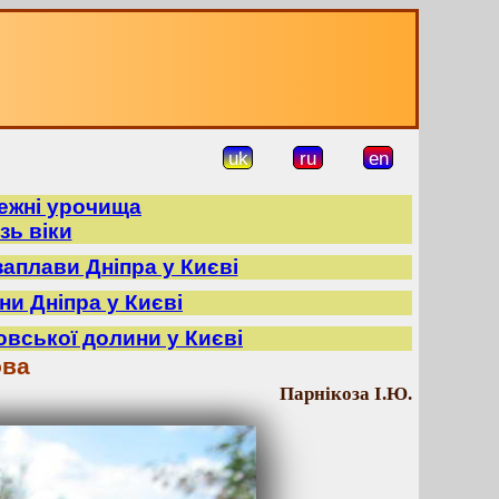
uk
ru
en
режні урочища
зь віки
заплави Дніпра у Києві
ни Дніпра у Києві
овської долини у Києві
ова
Парнікоза І.Ю.