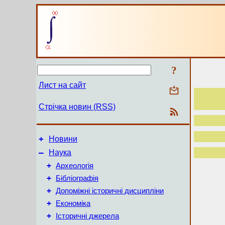
?
Лист на сайт
Стрічка новин (RSS)
+
Новини
–
Наука
+
Археологія
+
Бібліографія
+
Допоміжні історичні дисципліни
+
Економіка
+
Історичні джерела