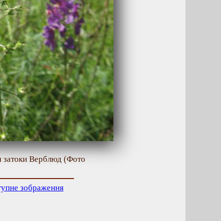
я затоки Верблюд (Фото
тупне зображення