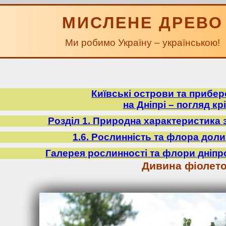
МИСЛЕНЕ ДРЕВО
Ми робимо Україну – українською!
Київські острови та прибе
на Дніпрі – погляд крі
Розділ 1. Природна характеристика 
1.6. Рослинність та флора доли
Галерея рослинності та флори дніпр
Дивина фіолет