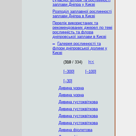
заплави Дніпра у Києві
Розподіл заплавної рослинності
заплави Дніпра в Києві
Перелік використаних та
рекомендованих джерел по темі
рослинність та флора
дніпровської заплави в Києві
–
Галерея рослинності та
флори дніпровської долини у
Києві
|<<
(
310
/ 334)
[–300]
[–100]
[–30]
Дивина чорна
Дивина чорна
Дивина густоквіткова
Дивина густоквіткова
Дивина густоквіткова
Дивина густоквіткова
Дивина фіолетова