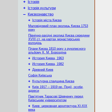
+
Історія
+
Історія культури
–
Києвознавство
+
Історія міста Києва
Маловідомий план околиць Києва 1753
року
Північно-західні околиці Києва середини
XVIII ст. на картах монастирських
володінь
Плани Києва 1810 року з рукописного
альбому К. М. Бороздіна
+
История Киева, 1963
+
История Киева, 1982
+
Древний Киев
Софія Київська
+
Культурна спадщина Києва
+
Київ 1917 – 1919 рр. Події, особи,
адреси
Пам’ятник Тарасові Шевченку перед
Київським університетом
+
Киев: церковная архитектура XI-XIX
века