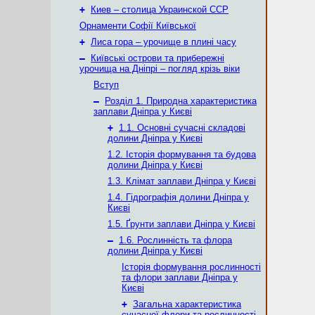
+
Киев – столица Украинской ССР
Орнаменти Софії Київської
+
Лиса гора – урочище в плині часу
–
Київські острови та прибережні
урочища на Дніпрі – погляд крізь віки
Вступ
–
Розділ 1. Природна характеристика
заплави Дніпра у Києві
+
1.1. Основні сучасні складові
долини Дніпра у Києві
1.2. Історія формування та будова
долини Дніпра у Києві
1.3. Клімат заплави Дніпра у Києві
1.4. Гідрографія долини Дніпра у
Києві
1.5. Ґрунти заплави Дніпра у Києві
–
1.6. Рослинність та флора
долини Дніпра у Києві
Історія формування рослинності
та флори заплави Дніпра у
Києві
+
Загальна характеристика
сучасної флори та рослинності