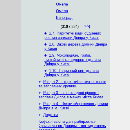
Омела
Омела
Виноград
>>|
(
310
/ 334)
+
1.7. Раритетні види судинних
рослин заплави Дніпра у Києві
+
1.8. Вікові дерева долини Дніпра
у Києві
+
1.9. Мохоподібні, гриби,
лишайники та водорості долини
Дніпра у Києві
+
1.10. Тваринний світ долини
Дніпра у Києві
+
Розділ 2. Історія київських островів
та заплавних урочищ
+
Розділ 3. Інші складові цінності
заплави Дніпра в межах міста Києва
+
Розділ 4. Шляхи збереження долини
Дніпра в м. Києві
+
Додатки
Кіеўскія выспы ды прыбярэжныя
ўрочышчы на Дняпры – погляд скрозь