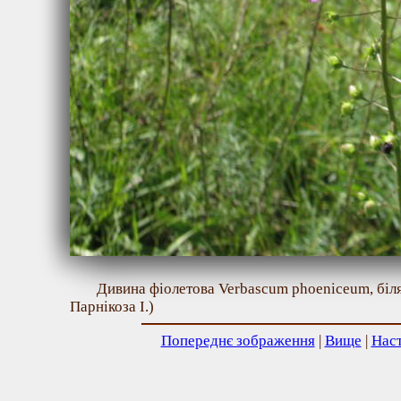
Дивина фіолетова Verbascum phoeniceum, біл
Парнікоза І.)
Попереднє зображення
|
Вище
|
Нас