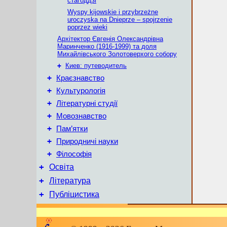
стагоддзі
Wyspy kijowskie i przybrzeżne
uroczyska na Dnieprze – spojrzenie
poprzez wieki
Архітектор Євгенія Олександрівна
Маринченко (1916-1999) та доля
Михайлівського Золотоверхого собору
+
Киев: путеводитель
+
Краєзнавство
+
Культурологія
+
Літературні студії
+
Мовознавство
+
Пам’ятки
+
Природничі науки
+
Філософія
+
Освіта
+
Література
+
Публіцистика