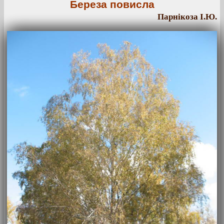
Береза повисла
Парнікоза І.Ю.