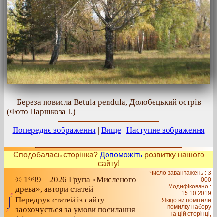
Береза повисла Betula pendula, Долобецький острів
(Фото Парнікоза І.)
Попереднє зображення
|
Вище
|
Наступне зображення
Сподобалась сторінка?
Допоможіть
розвитку нашого
сайту!
Число завантажень : 3
© 1999 – 2026 Група «Мисленого
000
Модифіковано :
древа», автори статей
15.10.2019
Передрук статей із сайту
Якщо ви помітили
помилку набору
заохочується за умови посилання
на цiй сторiнцi,