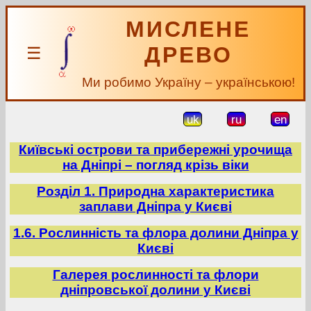
МИСЛЕНЕ
ДРЕВО
☰
Ми робимо Україну – українською!
uk
ru
en
Київські острови та прибережні урочища
на Дніпрі – погляд крізь віки
Розділ 1. Природна характеристика
заплави Дніпра у Києві
1.6. Рослинність та флора долини Дніпра у
Києві
Галерея рослинності та флори
дніпровської долини у Києві