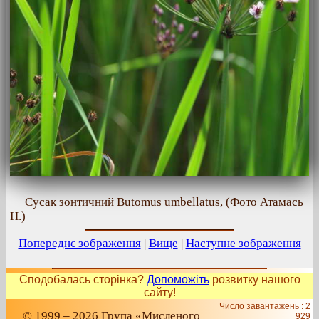
Сусак зонтичний Butomus umbellatus, (Фото Атамась
Н.)
Попереднє зображення
|
Вище
|
Наступне зображення
Сподобалась сторінка?
Допоможіть
розвитку нашого
сайту!
Число завантажень : 2
© 1999 – 2026 Група «Мисленого
929