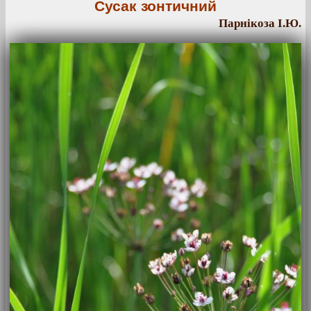
Сусак зонтичний
Парнікоза І.Ю.