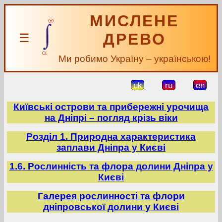
МИСЛЕНЕ
ДРЕВО
☰
Ми робимо Україну – українською!
uk
ru
en
Київські острови та прибережні урочища
на Дніпрі – погляд крізь віки
Розділ 1. Природна характеристика
заплави Дніпра у Києві
1.6. Рослинність та флора долини Дніпра у
Києві
Галерея рослинності та флори
дніпровської долини у Києві