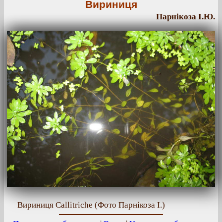
Вириниця
Парнікоза І.Ю.
Вириниця Callitriche (Фото Парнікоза І.)