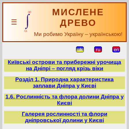
МИСЛЕНЕ
ДРЕВО
☰
Ми робимо Україну – українською!
uk
ru
en
Київські острови та прибережні урочища
на Дніпрі – погляд крізь віки
Розділ 1. Природна характеристика
заплави Дніпра у Києві
1.6. Рослинність та флора долини Дніпра у
Києві
Галерея рослинності та флори
дніпровської долини у Києві