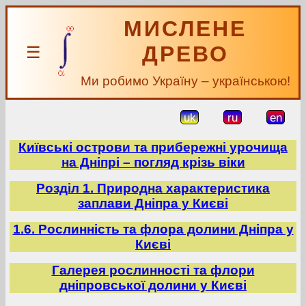
МИСЛЕНЕ
ДРЕВО
☰
Ми робимо Україну – українською!
uk
ru
en
Київські острови та прибережні урочища
на Дніпрі – погляд крізь віки
Розділ 1. Природна характеристика
заплави Дніпра у Києві
1.6. Рослинність та флора долини Дніпра у
Києві
Галерея рослинності та флори
дніпровської долини у Києві