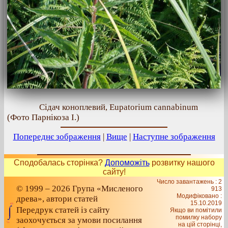
Сідач коноплевий, Eupatorium cannabinum
(Фото Парнікоза І.)
Попереднє зображення
|
Вище
|
Наступне зображення
Сподобалась сторінка?
Допоможіть
розвитку нашого
сайту!
Число завантажень : 2
© 1999 – 2026 Група «Мисленого
913
Модифіковано :
древа», автори статей
15.10.2019
Передрук статей із сайту
Якщо ви помітили
помилку набору
заохочується за умови посилання
на цiй сторiнцi,