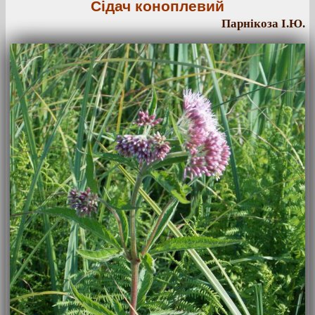
Сідач коноплевий
Парнікоза І.Ю.