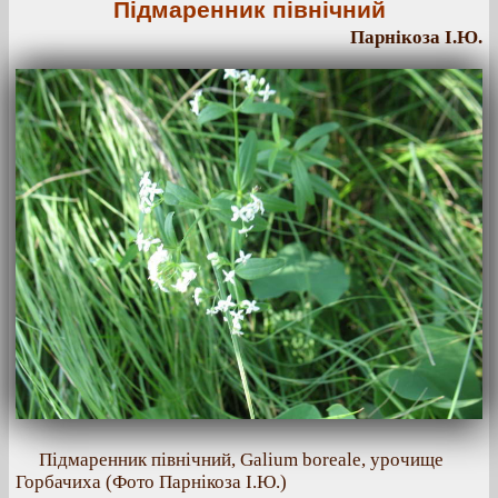
Підмаренник північний
Парнікоза І.Ю.
Підмаренник північний, Galium boreale, урочище
Горбачиха (Фото Парнікоза І.Ю.)