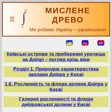
МИСЛЕНЕ
ДРЕВО
☰
Ми робимо Україну – українською!
uk
ru
en
Київські острови та прибережні урочища
на Дніпрі – погляд крізь віки
Розділ 1. Природна характеристика
заплави Дніпра у Києві
1.6. Рослинність та флора долини Дніпра у
Києві
Галерея рослинності та флори
дніпровської долини у Києві