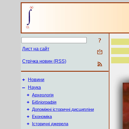
?
Лист на сайт
Стрічка новин (RSS)
+
Новини
–
Наука
+
Археологія
+
Бібліографія
+
Допоміжні історичні дисципліни
+
Економіка
+
Історичні джерела