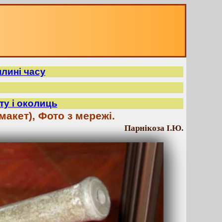
плині часу
ту і околиць
акет), Фото з мережі.
Парнікоза І.Ю.