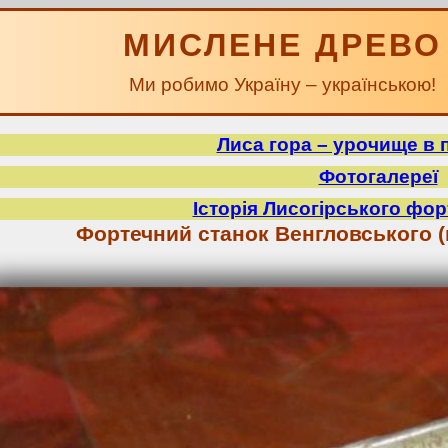
МИСЛЕНЕ ДРЕВО
Ми робимо Україну – українською!
Лиса гора – урочище в 
Фотогалереї
Історія Лисогірського фор
Фортечний станок Венгловського (м