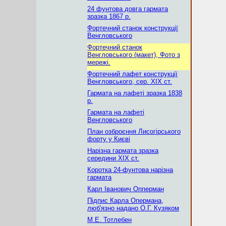
24 фунтова довга гармата
зразка 1867 р.
Фортечний станок конструкції
Венгловського
Фортечний станок
Венгловського (макет), Фото з
мережі.
Фортечний лафет конструкції
Венгловського, сер. ХІХ ст.
Гармата на лафеті зразка 1838
р.
Гармата на лафеті
Венгловського
План озброєння Лисогірського
форту у Києві
Нарізна гармата зразка
середини ХІХ ст.
Коротка 24-фунтова нарізна
гармата
Карл Іванович Опперман
Підпис Карла Опермана,
люб'язно надано О.Г. Кузяком
М.Е. Тотлебен