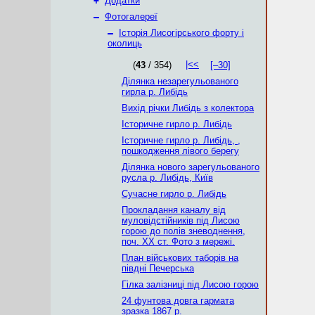
+
Додатки
–
Фотогалереї
–
Історія Лисогірського форту і
околиць
|<<
(
43
/ 354)
[–30]
Ділянка незарегульованого
гирла р. Либідь
Вихід річки Либідь з колектора
Історичне гирло р. Либідь
Історичне гирло р. Либідь, ,
пошкодження лівого берегу
Ділянка нового зарегульованого
русла р. Либідь, Київ
Сучасне гирло р. Либідь
Прокладання каналу від
муловідстійників під Лисою
горою до полів зневоднення,
поч. ХХ ст. Фото з мережі.
План військових таборів на
півдні Печерська
Гілка залізниці під Лисою горою
24 фунтова довга гармата
зразка 1867 р.