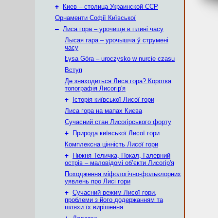
+
Киев – столица Украинской ССР
Орнаменти Софії Київської
–
Лиса гора – урочище в плині часу
Лысая гара – урочышча ў струмені
часу
Łysa Góra – uroczysko w nurcie czasu
Вступ
Де знаходиться Лиса гора? Коротка
топографія Лисогір'я
+
Історія київської Лисої гори
Лиса гора на мапах Києва
Сучасний стан Лисогірського форту
+
Природа київської Лисої гори
Комплексна цінність Лисої гори
+
Нижня Теличка, Покал, Галерний
острів – маловідомі об’єкти Лисогір'я
Походження міфологічно-фольклорних
уявлень про Лисі гори
+
Сучасний режим Лисої гори,
проблеми з його додержанням та
шляхи їх вирішення