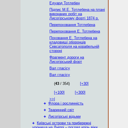
Едуард Тотлебен
Підпис М.Е. Тотлебена на плані
виконаних робіт на
Лисогірському форті 1874 р.
Перепоховання Тотлебена
Перепоховання Е. Тотлебена
Поховання Е. Тотлебена на
кладовищі оборонців
Севсатополя на корабельній
стороні
Фрагмент дороги на
Лисогірський форт
Вал гласісу
Вал гласісу
(
43
/ 354)
[+30]
[+100]
[+300]
>>|
+
Флора і рослинність
+
Тваринний світ
+
Лисогірські відьми
+
Київські острови та прибережні
урочища на Дніпрі – погляд крізь віки