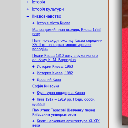
+
Історія
+
Історія культури
–
Києвознавство
+
Історія міста Києва
Маловідомий план околиць Києва 1753
року
Північно-західні околиці Києва середини
XVIII ст. на картах монастирських
володінь
Плани Києва 1810 року з рукописного
альбому К. М. Бороздіна
+
История Киева, 1963
+
История Киева, 1982
+
Древний Киев
Софія Київська
+
Культурна спадщина Києва
+
Київ 1917 – 1919 рр. Події, особи,
адреси
Пам’ятник Тарасові Шевченку перед
Київським університетом
+
Киев: церковная архитектура XI-XIX
века