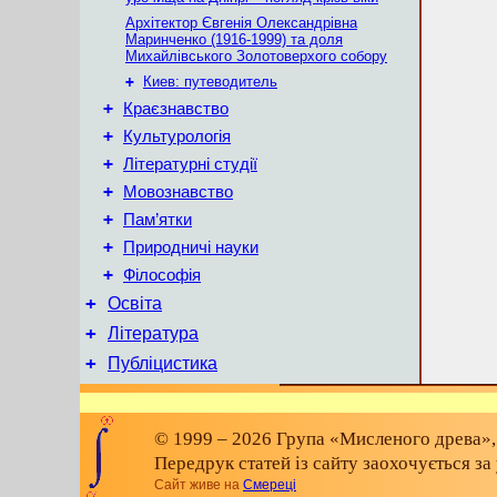
Архітектор Євгенія Олександрівна
Маринченко (1916-1999) та доля
Михайлівського Золотоверхого собору
+
Киев: путеводитель
+
Краєзнавство
+
Культурологія
+
Літературні студії
+
Мовознавство
+
Пам’ятки
+
Природничі науки
+
Філософія
+
Освіта
+
Література
+
Публіцистика
© 1999 – 2026 Група «Мисленого древа»,
Передрук статей із сайту заохочується з
Сайт живе на
Смереці