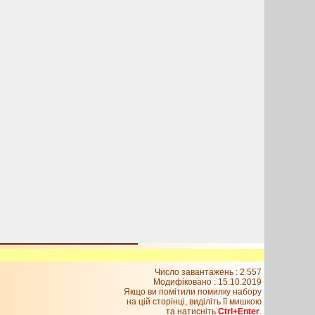
Число завантажень : 2 557
Модифіковано :
15.10.2019
Якщо ви помітили помилку набору
на цiй сторiнцi, видiлiть її мишкою
та натисніть
Ctrl+Enter
.