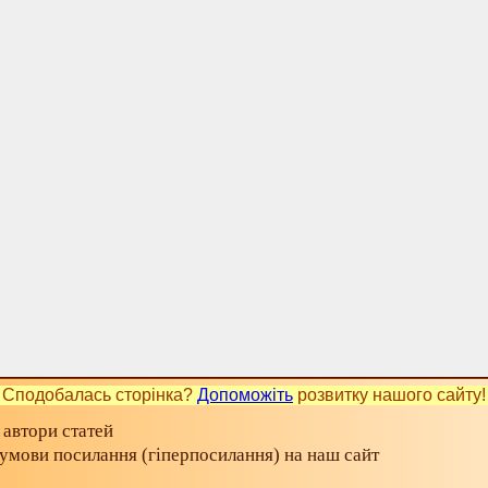
Сподобалась сторінка?
Допоможіть
розвитку нашого сайту!
 автори статей
а умови посилання (гіперпосилання) на наш сайт