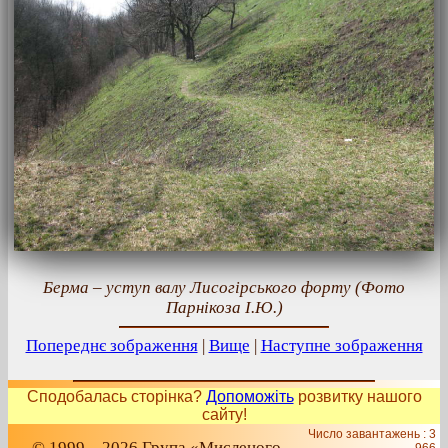
Берма – уступ валу Лисогірського форту (Фото
Парнікоза І.Ю.)
Попереднє зображення
|
Вище
|
Наступне зображення
Сподобалась сторінка?
Допоможіть
розвитку нашого
сайту!
Число завантажень : 3
© 1999 – 2026 Група «Мисленого