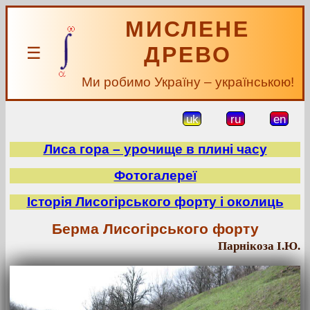
МИСЛЕНЕ
ДРЕВО
☰
Ми робимо Україну – українською!
uk
ru
en
Лиса гора – урочище в плині часу
Фотогалереї
Історія Лисогірського форту і околиць
Берма Лисогірського форту
Парнікоза І.Ю.