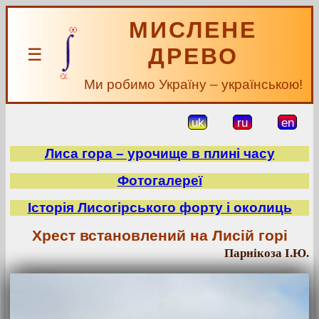
МИСЛЕНЕ
ДРЕВО
☰
Ми робимо Україну – українською!
uk
ru
en
Лиса гора – урочище в плині часу
Фотогалереї
Історія Лисогірського форту і околиць
Хрест встановлений на Лисій горі
Парнікоза І.Ю.