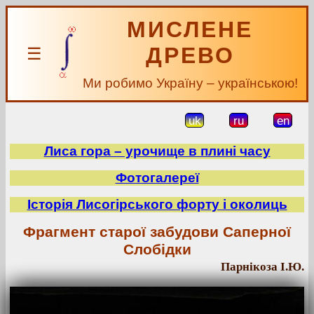
МИСЛЕНЕ
ДРЕВО
☰
Ми робимо Україну – українською!
uk
ru
en
Лиса гора – урочище в плині часу
Фотогалереї
Історія Лисогірського форту і околиць
Фрагмент старої забудови Саперної
Слобідки
Парнікоза І.Ю.