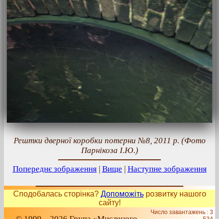
Рештки дверної коробки потерни №8, 2011 р. (Фото
Парнікоза І.Ю.)
Попереднє зображення
|
Вище
|
Наступне зображення
Сподобалась сторінка?
Допоможіть
розвитку нашого
сайту!
Число завантажень : 3
© 1999 – 2026 Група «Мисленого