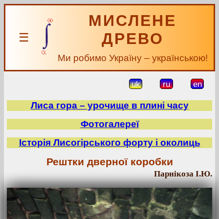
МИСЛЕНЕ
ДРЕВО
☰
Ми робимо Україну – українською!
uk
ru
en
Лиса гора – урочище в плині часу
Фотогалереї
Історія Лисогірського форту і околиць
Рештки дверної коробки
Парнікоза І.Ю.