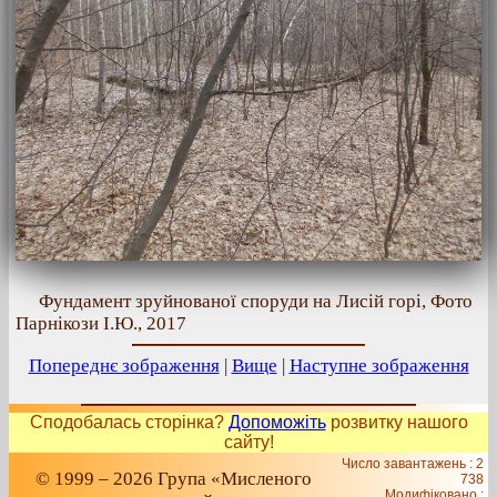
Фундамент зруйнованої споруди на Лисій горі, Фото
Парнікози І.Ю., 2017
Попереднє зображення
|
Вище
|
Наступне зображення
Сподобалась сторінка?
Допоможіть
розвитку нашого
сайту!
Число завантажень : 2
© 1999 – 2026 Група «Мисленого
738
Модифіковано :