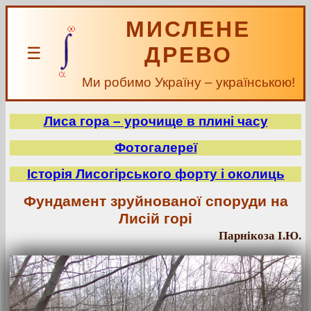
МИСЛЕНЕ
ДРЕВО
☰
Ми робимо Україну – українською!
Лиса гора – урочище в плині часу
Фотогалереї
Історія Лисогірського форту і околиць
Фундамент зруйнованої споруди на
Лисій горі
Парнікоза І.Ю.