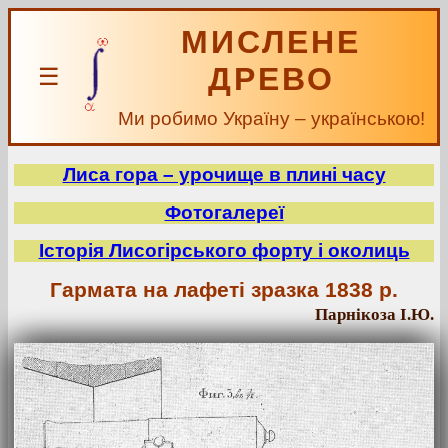
МИСЛЕНЕ
ДРЕВО
☰
Ми робимо Україну – українською!
Лиса гора – урочище в плині часу
Фотогалереї
Історія Лисогірського форту і околиць
Гармата на лафеті зразка 1838 р.
Парнікоза І.Ю.