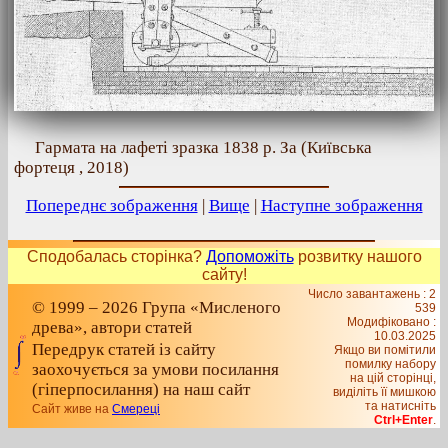
Гармата на лафеті зразка 1838 р. За (Київська
фортеця , 2018)
Попереднє зображення
|
Вище
|
Наступне зображення
Сподобалась сторінка?
Допоможіть
розвитку нашого
сайту!
Число завантажень : 2
© 1999 – 2026 Група «Мисленого
539
Модифіковано :
древа», автори статей
10.03.2025
Передрук статей із сайту
Якщо ви помітили
помилку набору
заохочується за умови посилання
на цiй сторiнцi,
(гіперпосилання) на наш сайт
видiлiть її мишкою
та натисніть
Сайт живе на
Смереці
Ctrl+Enter
.