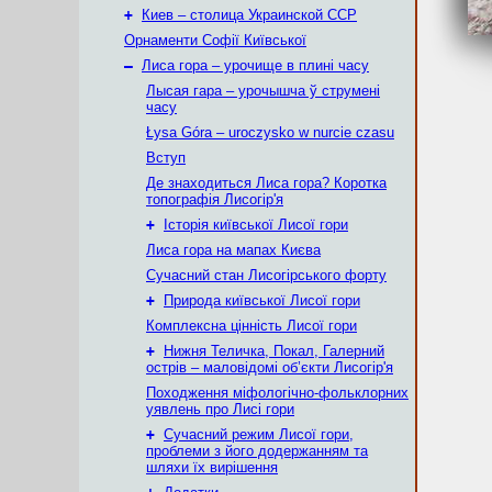
+
Киев – столица Украинской ССР
Орнаменти Софії Київської
–
Лиса гора – урочище в плині часу
Лысая гара – урочышча ў струмені
часу
Łysa Góra – uroczysko w nurcie czasu
Вступ
Де знаходиться Лиса гора? Коротка
топографія Лисогір'я
+
Історія київської Лисої гори
Лиса гора на мапах Києва
Сучасний стан Лисогірського форту
+
Природа київської Лисої гори
Комплексна цінність Лисої гори
+
Нижня Теличка, Покал, Галерний
острів – маловідомі об’єкти Лисогір'я
Походження міфологічно-фольклорних
уявлень про Лисі гори
+
Сучасний режим Лисої гори,
проблеми з його додержанням та
шляхи їх вирішення