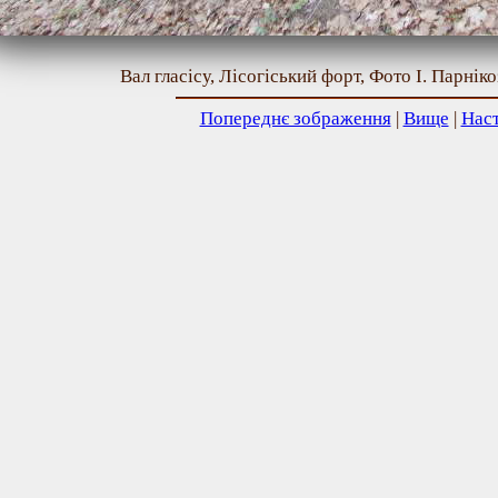
Вал гласісу, Лісогіський форт, Фото І. Парніко
Попереднє зображення
|
Вище
|
Нас