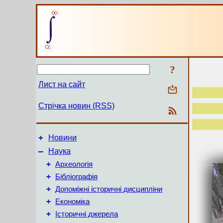
?
Лист на сайт
Стрічка новин (RSS)
+
Новини
–
Наука
+
Археологія
+
Бібліографія
+
Допоміжні історичні дисципліни
+
Економіка
+
Історичні джерела