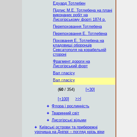
Едуард Тотлебен
Підпис М.Е. Тотлебена на плані
виконаних робіт на
Лисогірському форті 1874 р.
Перепоховання Тотлебена
Перепоховання Е. Тотлебена
Поховання Е. Тотлебена на
кладовищі оборонців
Севсатополя на корабельній
стороні
Фрагмент дороги на
Лисогірський форт
Вал гласісу
Вал гласісу
(
60
/ 354)
[+30]
>>|
[+100]
+
Флора і рослинність
+
Тваринний світ
+
Лисогірські відьми
+
Київські острови та прибережні
урочища на Дніпрі – погляд крізь віки