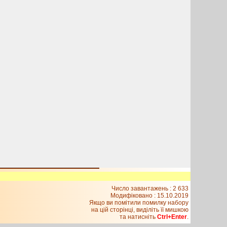
Число завантажень : 2 633
Модифіковано :
15.10.2019
Якщо ви помітили помилку набору
на цiй сторiнцi, видiлiть її мишкою
та натисніть
Ctrl+Enter
.