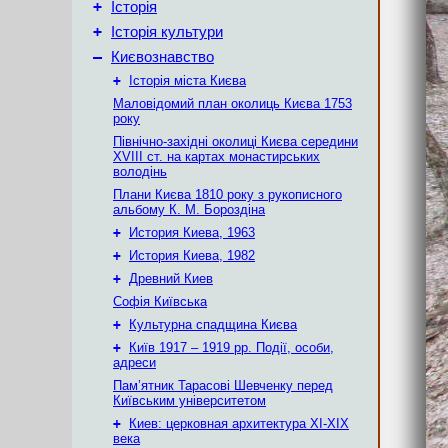
+
Історія
+
Історія культури
–
Києвознавство
+
Історія міста Києва
Маловідомий план околиць Києва 1753
року
Північно-західні околиці Києва середини
XVIII ст. на картах монастирських
володінь
Плани Києва 1810 року з рукописного
альбому К. М. Бороздіна
+
История Киева, 1963
+
История Киева, 1982
+
Древний Киев
Софія Київська
+
Культурна спадщина Києва
+
Київ 1917 – 1919 рр. Події, особи,
адреси
Пам’ятник Тарасові Шевченку перед
Київським університетом
+
Киев: церковная архитектура XI-XIX
века