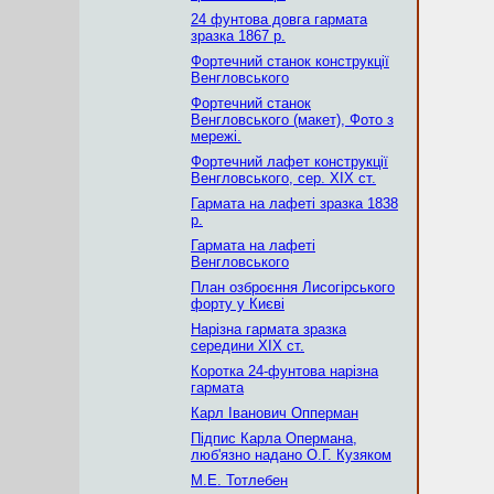
24 фунтова довга гармата
зразка 1867 р.
Фортечний станок конструкції
Венгловського
Фортечний станок
Венгловського (макет), Фото з
мережі.
Фортечний лафет конструкції
Венгловського, сер. ХІХ ст.
Гармата на лафеті зразка 1838
р.
Гармата на лафеті
Венгловського
План озброєння Лисогірського
форту у Києві
Нарізна гармата зразка
середини ХІХ ст.
Коротка 24-фунтова нарізна
гармата
Карл Іванович Опперман
Підпис Карла Опермана,
люб'язно надано О.Г. Кузяком
М.Е. Тотлебен