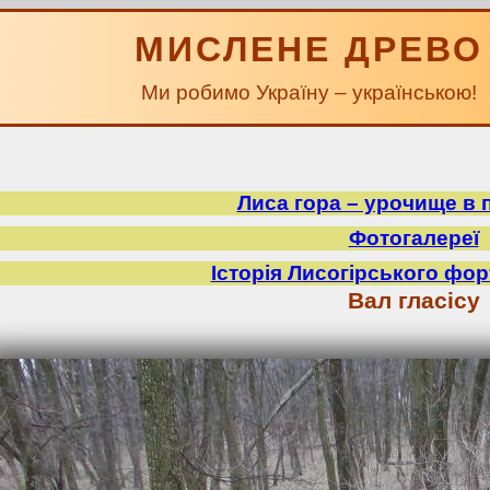
МИСЛЕНЕ ДРЕВО
Ми робимо Україну – українською!
Лиса гора – урочище в 
Фотогалереї
Історія Лисогірського фор
Вал гласісу