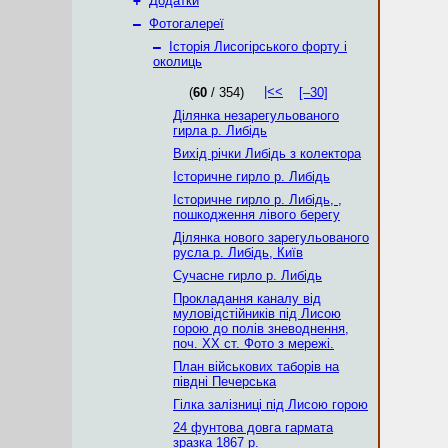
+
Додатки
–
Фотогалереї
–
Історія Лисогірського форту і
околиць
|<<
(
60
/ 354)
[–30]
Ділянка незарегульованого
гирла р. Либідь
Вихід річки Либідь з колектора
Історичне гирло р. Либідь
Історичне гирло р. Либідь, ,
пошкодження лівого берегу
Ділянка нового зарегульованого
русла р. Либідь, Київ
Сучасне гирло р. Либідь
Прокладання каналу від
муловідстійників під Лисою
горою до полів зневоднення,
поч. ХХ ст. Фото з мережі.
План військових таборів на
півдні Печерська
Гілка залізниці під Лисою горою
24 фунтова довга гармата
зразка 1867 р.