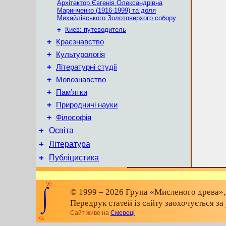
Архітектор Євгенія Олександрівна
Маринченко (1916-1999) та доля
Михайлівського Золотоверхого собору
+
Киев: путеводитель
+
Краєзнавство
+
Культурологія
+
Літературні студії
+
Мовознавство
+
Пам’ятки
+
Природничі науки
+
Філософія
+
Освіта
+
Література
+
Публіцистика
© 1999 – 2026 Група «Мисленого древа»,
Передрук статей із сайту заохочується з
Сайт живе на
Смереці