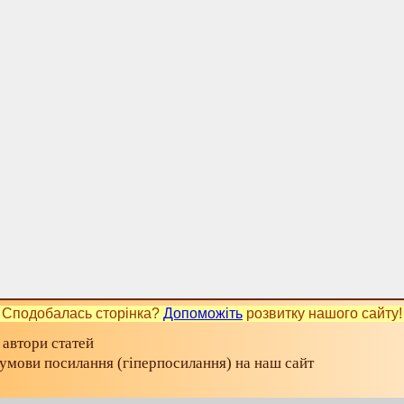
Сподобалась сторінка?
Допоможіть
розвитку нашого сайту!
 автори статей
а умови посилання (гіперпосилання) на наш сайт