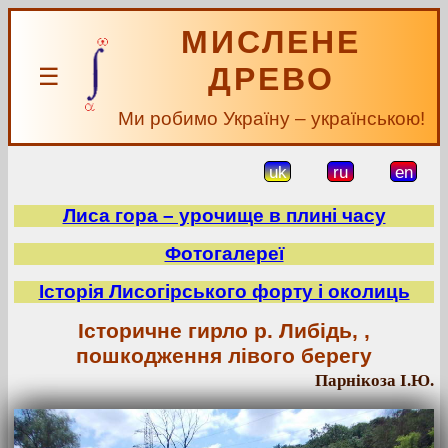
МИСЛЕНЕ
ДРЕВО
☰
Ми робимо Україну – українською!
uk
ru
en
Лиса гора – урочище в плині часу
Фотогалереї
Історія Лисогірського форту і околиць
Історичне гирло р. Либідь, ,
пошкодження лівого берегу
Парнікоза І.Ю.