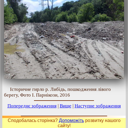
Історичне гирло р. Либідь, пошкодження лівого
берегу, Фото І. Парнікози, 2016
Попереднє зображення
|
Вище
|
Наступне зображення
Сподобалась сторінка?
Допоможіть
розвитку нашого
сайту!