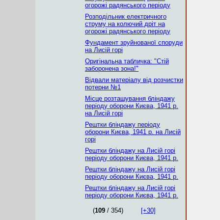
огорожі радянського періоду
Розподільник електричного
струму на колючий дріт на
огорожі радянського періоду
Фундамент зруйнованої споруди
на Лисій горі
Оригінальна табличка: "Стій
заборонена зона!"
Відвали матеріалу від розчистки
потерни №1
Місце розташування бліндажу
періоду оборони Києва, 1941 р.
на Лисій горі
Рештки бліндажу періоду
оборони Києва, 1941 р. на Лисій
горі
Рештки бліндажу на Лисій горі
періоду оборони Києва, 1941 р.
Рештки бліндажу на Лисій горі
періоду оборони Києва, 1941 р.
Рештки бліндажу на Лисій горі
періоду оборони Києва, 1941 р.
(
109
/ 354)
[+30]