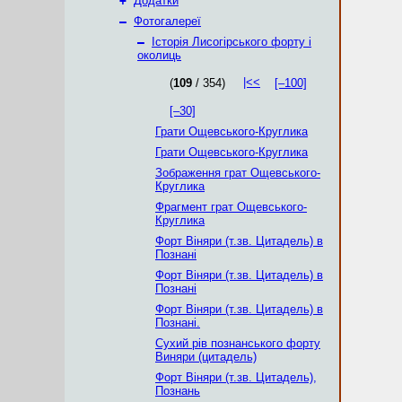
+
Додатки
–
Фотогалереї
–
Історія Лисогірського форту і
околиць
|<<
(
109
/ 354)
[–100]
[–30]
Грати Ощевського-Круглика
Грати Ощевського-Круглика
Зображення грат Ощевського-
Круглика
Фрагмент грат Ощевського-
Круглика
Форт Віняри (т.зв. Цитадель) в
Познані
Форт Віняри (т.зв. Цитадель) в
Познані
Форт Віняри (т.зв. Цитадель) в
Познані.
Сухий рів познанського форту
Виняри (цитадель)
Форт Віняри (т.зв. Цитадель),
Познань