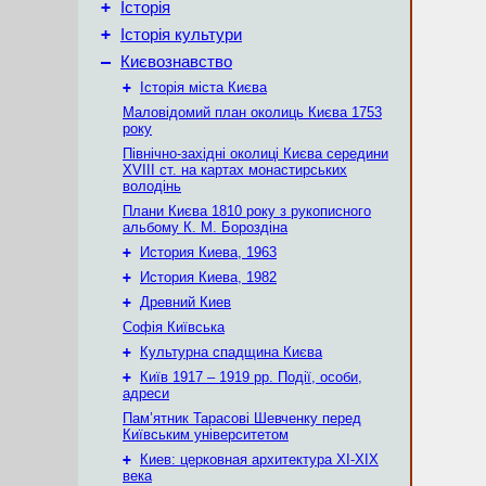
+
Історія
+
Історія культури
–
Києвознавство
+
Історія міста Києва
Маловідомий план околиць Києва 1753
року
Північно-західні околиці Києва середини
XVIII ст. на картах монастирських
володінь
Плани Києва 1810 року з рукописного
альбому К. М. Бороздіна
+
История Киева, 1963
+
История Киева, 1982
+
Древний Киев
Софія Київська
+
Культурна спадщина Києва
+
Київ 1917 – 1919 рр. Події, особи,
адреси
Пам’ятник Тарасові Шевченку перед
Київським університетом
+
Киев: церковная архитектура XI-XIX
века