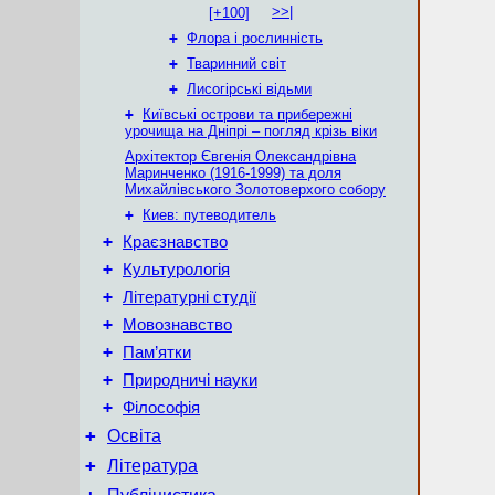
>>|
[+100]
+
Флора і рослинність
+
Тваринний світ
+
Лисогірські відьми
+
Київські острови та прибережні
урочища на Дніпрі – погляд крізь віки
Архітектор Євгенія Олександрівна
Маринченко (1916-1999) та доля
Михайлівського Золотоверхого собору
+
Киев: путеводитель
+
Краєзнавство
+
Культурологія
+
Літературні студії
+
Мовознавство
+
Пам’ятки
+
Природничі науки
+
Філософія
+
Освіта
+
Література