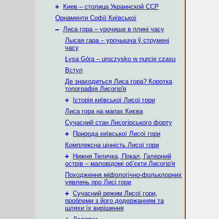
+
Киев – столица Украинской ССР
Орнаменти Софії Київської
–
Лиса гора – урочище в плині часу
Лысая гара – урочышча ў струмені
часу
Łysa Góra – uroczysko w nurcie czasu
Вступ
Де знаходиться Лиса гора? Коротка
топографія Лисогір'я
+
Історія київської Лисої гори
Лиса гора на мапах Києва
Сучасний стан Лисогірського форту
+
Природа київської Лисої гори
Комплексна цінність Лисої гори
+
Нижня Теличка, Покал, Галерний
острів – маловідомі об’єкти Лисогір'я
Походження міфологічно-фольклорних
уявлень про Лисі гори
+
Сучасний режим Лисої гори,
проблеми з його додержанням та
шляхи їх вирішення