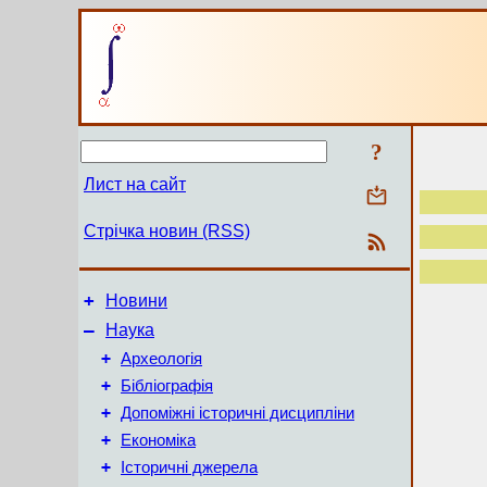
?
Лист на сайт
Стрічка новин (RSS)
+
Новини
–
Наука
+
Археологія
+
Бібліографія
+
Допоміжні історичні дисципліни
+
Економіка
+
Історичні джерела