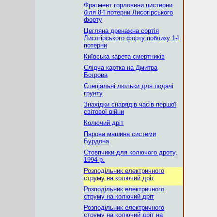
Фрагмент горловини цистерни
біля 8-ї потерни Лисогірського
форту
Цегляна дренажна сортія
Лисогірського форту поблизу 1-ї
потерни
Київська карета смертників
Слідча картка на Дмитра
Богрова
Спеціальні люльки для подачі
грунту
Знахідки снарядів часів першої
світової війни
Колючий дріт
Парова машина системи
Бурдона
Стовпчики для колючого дроту,
1994 р.
Розподільник електричного
струму на колючий дріт
Розподільник електричного
струму на колючий дріт
Розподільник електричного
струму на колючий дріт на