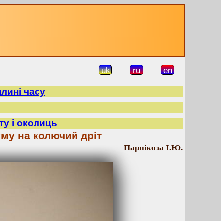
uk
ru
en
плині часу
ту і околиць
му на колючий дріт
Парнікоза І.Ю.