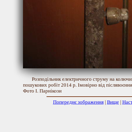
Розподільник електричного струму на колючий
пошукових робіт 2014 р. Імовірно від післявоєнних
Фото І. Парнікози
Попереднє зображення
|
Вище
|
Нас