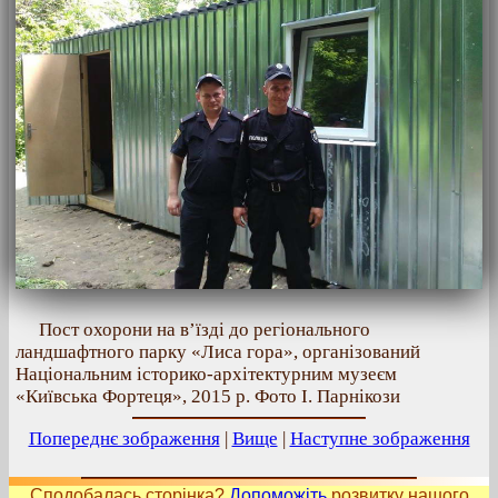
Пост охорони на в’їзді до регіонального
ландшафтного парку «Лиса гора», організований
Національним історико-архітектурним музеєм
«Київська Фортеця», 2015 р. Фото І. Парнікози
Попереднє зображення
|
Вище
|
Наступне зображення
Сподобалась сторінка?
Допоможіть
розвитку нашого