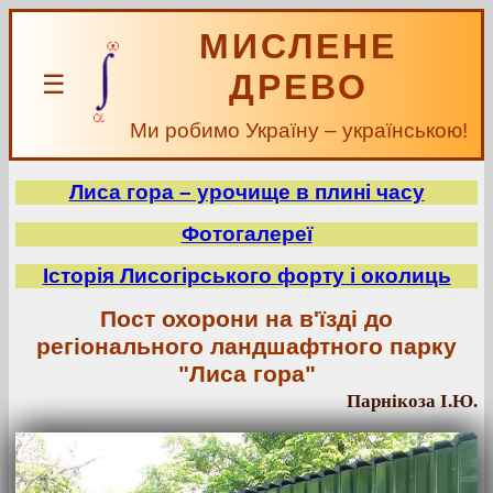
МИСЛЕНЕ
ДРЕВО
☰
Ми робимо Україну – українською!
Лиса гора – урочище в плині часу
Фотогалереї
Історія Лисогірського форту і околиць
Пост охорони на в'їзді до
регіонального ландшафтного парку
"Лиса гора"
Парнікоза І.Ю.