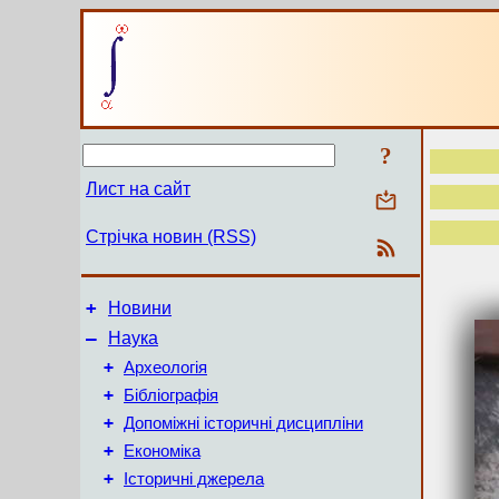
?
Лист на сайт
Стрічка новин (RSS)
+
Новини
–
Наука
+
Археологія
+
Бібліографія
+
Допоміжні історичні дисципліни
+
Економіка
+
Історичні джерела