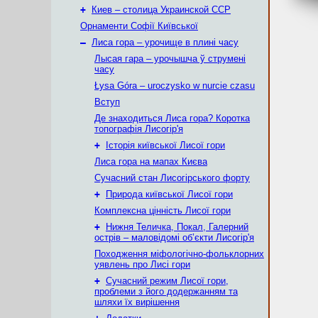
+
Киев – столица Украинской ССР
Орнаменти Софії Київської
–
Лиса гора – урочище в плині часу
Лысая гара – урочышча ў струмені
часу
Łysa Góra – uroczysko w nurcie czasu
Вступ
Де знаходиться Лиса гора? Коротка
топографія Лисогір'я
+
Історія київської Лисої гори
Лиса гора на мапах Києва
Сучасний стан Лисогірського форту
+
Природа київської Лисої гори
Комплексна цінність Лисої гори
+
Нижня Теличка, Покал, Галерний
острів – маловідомі об’єкти Лисогір'я
Походження міфологічно-фольклорних
уявлень про Лисі гори
+
Сучасний режим Лисої гори,
проблеми з його додержанням та
шляхи їх вирішення