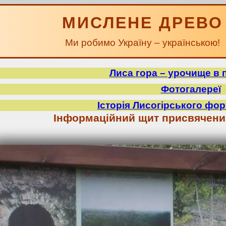
МИСЛЕНЕ ДРЕВО
Ми робимо Україну – українською!
Лиса гора – урочище в 
Фотогалереї
Історія Лисогірського фор
Інформаційний щит присвячений 