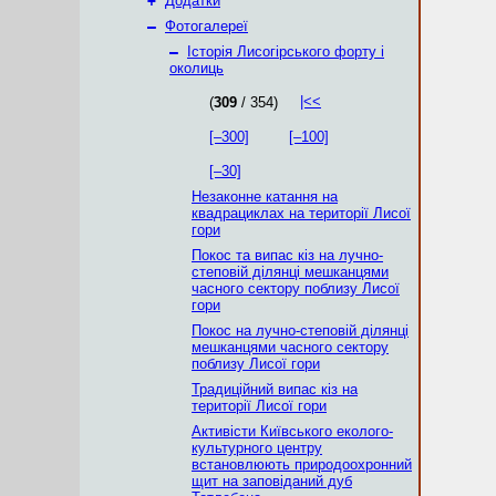
+
Додатки
–
Фотогалереї
–
Історія Лисогірського форту і
околиць
|<<
(
309
/ 354)
[–300]
[–100]
[–30]
Незаконне катання на
квадрациклах на території Лисої
гори
Покос та випас кіз на лучно-
степовій ділянці мешканцями
часного сектору поблизу Лисої
гори
Покос на лучно-степовій ділянці
мешканцями часного сектору
поблизу Лисої гори
Традиційний випас кіз на
території Лисої гори
Активісти Київського еколого-
культурного центру
встановлюють природоохронний
щит на заповіданий дуб