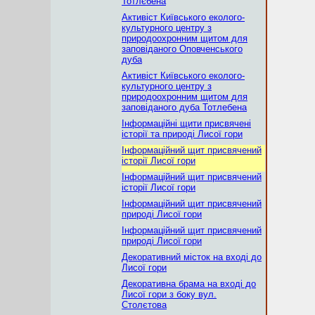
Тотлєбена
Активіст Київського еколого-
культурного центру з
природоохронним щитом для
заповіданого Оповченського
дуба
Активіст Київського еколого-
культурного центру з
природоохронним щитом для
заповіданого дуба Тотлебена
Інформаційні щити присвячені
історії та природі Лисої гори
Інформаційний щит присвячений
історії Лисої гори
Інформаційний щит присвячений
історії Лисої гори
Інформаційний щит присвячений
природі Лисої гори
Інформаційний щит присвячений
природі Лисої гори
Декоративний місток на вході до
Лисої гори
Декоративна брама на вході до
Лисої гори з боку вул.
Столєтова