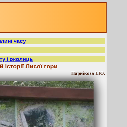
плині часу
ту і околиць
історії Лисої гори
Парнікоза І.Ю.