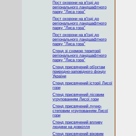
Пост охорони на в'їзді до
регіонального ландшафтного
парку "Лиса гора"
Пост охорони на в'їзді до
регіонального ландшафтного
парку "Лиса гора"
Пост охорони на в'їзді до
регіонального ландшафтного
парку "Лиса гора"
Стенд зі схемою території
регіонального ландшафтного
парку "Лиса гора"
Стенд присвячений об'єктам
природно-заповідного фонду
України
Стенд присвячений історії Лисої
гори
Стенд присвячений лісовим
угрупованням Лисої гори
Стенд присвячений лучно-
степовим угрупованням Лисої
гори
Стенд присвячений впливу
людини на довкілля
Стенд присвячений віковим