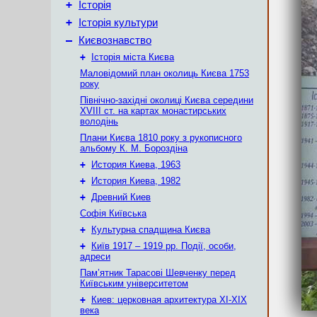
+
Історія
+
Історія культури
–
Києвознавство
+
Історія міста Києва
Маловідомий план околиць Києва 1753
року
Північно-західні околиці Києва середини
XVIII ст. на картах монастирських
володінь
Плани Києва 1810 року з рукописного
альбому К. М. Бороздіна
+
История Киева, 1963
+
История Киева, 1982
+
Древний Киев
Софія Київська
+
Культурна спадщина Києва
+
Київ 1917 – 1919 рр. Події, особи,
адреси
Пам’ятник Тарасові Шевченку перед
Київським університетом
+
Киев: церковная архитектура XI-XIX
века