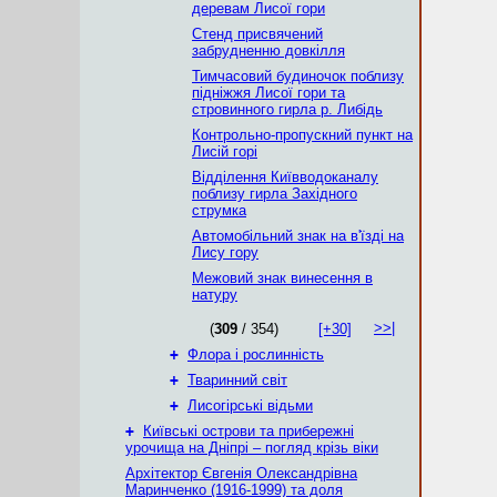
деревам Лисої гори
Стенд присвячений
забрудненню довкілля
Тимчасовий будиночок поблизу
підніжжя Лисої гори та
стровинного гирла р. Либідь
Контрольно-пропускний пункт на
Лисій горі
Відділення Київводоканалу
поблизу гирла Західного
струмка
Автомобільний знак на в'їзді на
Лису гору
Межовий знак винесення в
натуру
>>|
(
309
/ 354)
[+30]
+
Флора і рослинність
+
Тваринний світ
+
Лисогірські відьми
+
Київські острови та прибережні
урочища на Дніпрі – погляд крізь віки
Архітектор Євгенія Олександрівна
Маринченко (1916-1999) та доля