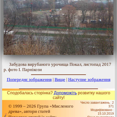
Забудова вирубаного урочища Покал, листопад 2017
р. фото І. Парнікози
Попереднє зображення
|
Вище
|
Наступне зображення
Сподобалась сторінка?
Допоможіть
розвитку нашого
сайту!
Число завантажень : 2
© 1999 – 2026 Група «Мисленого
371
Модифіковано :
древа», автори статей
15.10.2019