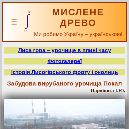
МИСЛЕНЕ
ДРЕВО
☰
Ми робимо Україну – українською!
Лиса гора – урочище в плині часу
Фотогалереї
Історія Лисогірського форту і околиць
Забудова вирубаного урочища Покал
Парнікоза І.Ю.