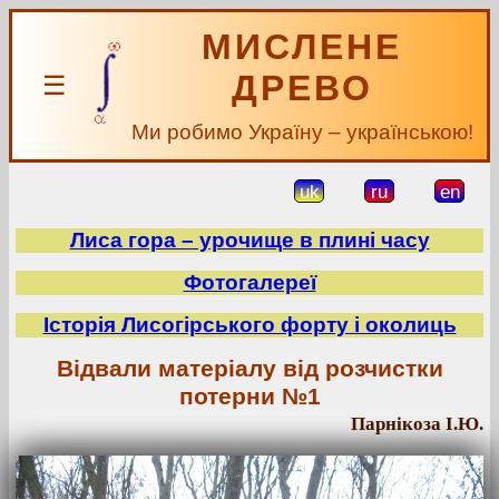
МИСЛЕНЕ
ДРЕВО
☰
Ми робимо Україну – українською!
uk
ru
en
Лиса гора – урочище в плині часу
Фотогалереї
Історія Лисогірського форту і околиць
Відвали матеріалу від розчистки
потерни №1
Парнікоза І.Ю.