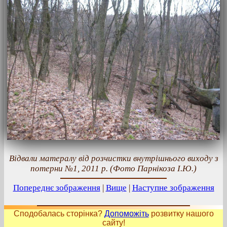
Відвали матералу від розчистки внутрішнього виходу з
потерни №1, 2011 р. (Фото Парнікоза І.Ю.)
Попереднє зображення
|
Вище
|
Наступне зображення
Сподобалась сторінка?
Допоможіть
розвитку нашого
сайту!