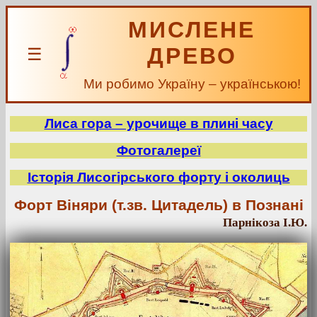
МИСЛЕНЕ
ДРЕВО
☰
Ми робимо Україну – українською!
Лиса гора – урочище в плині часу
Фотогалереї
Історія Лисогірського форту і околиць
Форт Віняри (т.зв. Цитадель) в Познані
Парнікоза І.Ю.