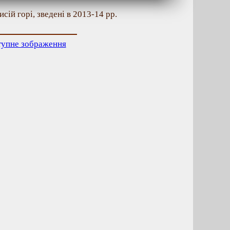
сій горі, зведені в 2013-14 рр.
тупне зображення