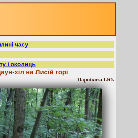
плині часу
ту і околиць
аун-хіл на Лисій горі
Парнікоза І.Ю.