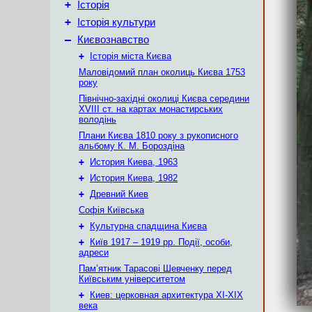
+
Історія
+
Історія культури
–
Києвознавство
+
Історія міста Києва
Маловідомий план околиць Києва 1753
року
Північно-західні околиці Києва середини
XVIII ст. на картах монастирських
володінь
Плани Києва 1810 року з рукописного
альбому К. М. Бороздіна
+
История Киева, 1963
+
История Киева, 1982
+
Древний Киев
Софія Київська
+
Культурна спадщина Києва
+
Київ 1917 – 1919 рр. Події, особи,
адреси
Пам’ятник Тарасові Шевченку перед
Київським університетом
+
Киев: церковная архитектура XI-XIX
века