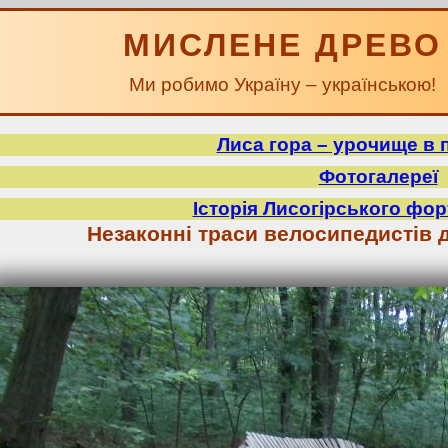
МИСЛЕНЕ ДРЕВО
Ми робимо Україну – українською!
Лиса гора – урочище в 
Фотогалереї
Історія Лисогірського фор
Незаконні траси велосипедистів д