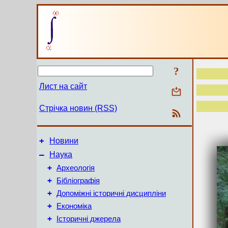
?
Лист на сайт
Стрічка новин (RSS)
+
Новини
–
Наука
+
Археологія
+
Бібліографія
+
Допоміжні історичні дисципліни
+
Економіка
+
Історичні джерела