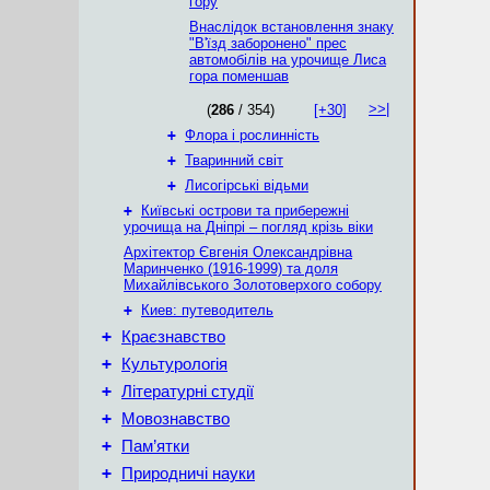
гору
Внаслідок встановлення знаку
"В'їзд заборонено" прес
автомобілів на урочище Лиса
гора поменшав
>>|
(
286
/ 354)
[+30]
+
Флора і рослинність
+
Тваринний світ
+
Лисогірські відьми
+
Київські острови та прибережні
урочища на Дніпрі – погляд крізь віки
Архітектор Євгенія Олександрівна
Маринченко (1916-1999) та доля
Михайлівського Золотоверхого собору
+
Киев: путеводитель
+
Краєзнавство
+
Культурологія
+
Літературні студії
+
Мовознавство
+
Пам’ятки
+
Природничі науки