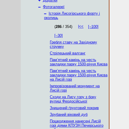
+
Додатки
–
Фотогалереї
–
Історія Лисогірського форту і
околиць
|<<
(
286
/ 354)
[–100]
[–30]
Гребля ставу на Західному
струмку
Стрілецький валганг
Пам’ятний камінь на честь
закладки парку 1500-річчя Києва
Пам’ятний камінь на честь
закладки парку 1500-річчя Києва
на Лисій горі
Імпровізований монумент на
Лисій горі
Сходи на Лису гору з боку
вулиці Феодосійської
Знищений ґрунтовий покрив
Зрубаний віковий дуб
Пошкодження нанесені Лисій
горі діями КПУЗН Печерського