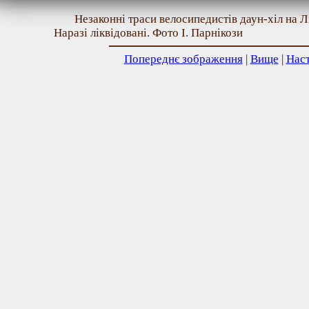
Незаконні траси велосипедистів даун-хіл на Ли
Наразі ліквідовані. Фото І. Парнікози
Попереднє зображення
|
Вище
|
Нас