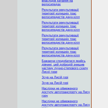
внаслідок катання на
велосипедах
Результати рекультивації
території колишніх трас
велосипедистів даун-хілл
Результати рекультивації
території колишніх трас
велосипедистів даун-хілл
Результати рекультивації
території колишніх трас
велосипедистів даун-хілл
Результати рекультивації
території колишніх трас
велосипедистів даун-хілл
Бажаючи сподобатися якийсь
дівчині, цей добродій знищив
частину лучно-степового схилу
Лисої гори
Зсув на Лисій горі
Зсув на Лисій горі
Наслідки не обмеженого
доступу автотранспорту на Лису
гору
Наслідки не обмеженого
доступу автотранспорту на Лису