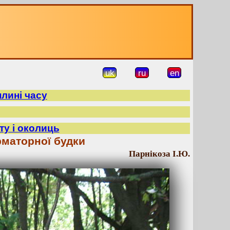
uk
ru
en
плині часу
ту і околиць
маторної будки
Парнікоза І.Ю.