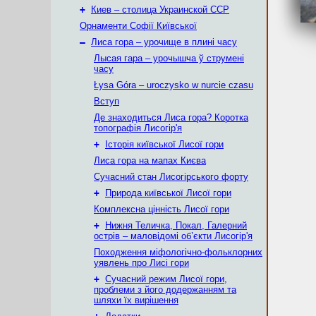
+
Киев – столица Украинской ССР
Орнаменти Софії Київської
–
Лиса гора – урочище в плині часу
Лысая гара – урочышча ў струмені
часу
Łysa Góra – uroczysko w nurcie czasu
Вступ
Де знаходиться Лиса гора? Коротка
топографія Лисогір'я
+
Історія київської Лисої гори
Лиса гора на мапах Києва
Сучасний стан Лисогірського форту
+
Природа київської Лисої гори
Комплексна цінність Лисої гори
+
Нижня Теличка, Покал, Галерний
острів – маловідомі об’єкти Лисогір'я
Походження міфологічно-фольклорних
уявлень про Лисі гори
+
Сучасний режим Лисої гори,
проблеми з його додержанням та
шляхи їх вирішення