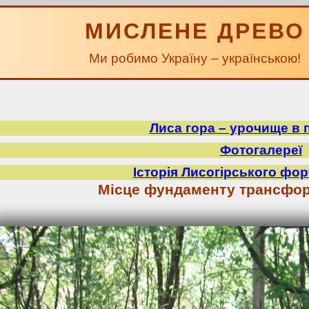
МИСЛЕНЕ ДРЕВО
Ми робимо Україну – українською!
Лиса гора – урочище в 
Фотогалереї
Історія Лисогірського фор
Місце фундаменту трансфор