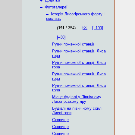
+
Додатки
–
Фотогалереї
–
Історія Лисогірського форту і
околиць
|<<
(
191
/ 354)
[–100]
[–30]
Руїни пожежної станції
Руїни пожежної станції. Лиса
гора
Руїни пожежної станції. Лиса
гора
Руїни пожежної станції. Лиса
гора
Руїни пожежної станції. Лиса
гора
Місце будівлі у Північному
Лисогірському яру
Будівлі на північному схилі
Лисої гори
Сховище
Сховище
Сховище