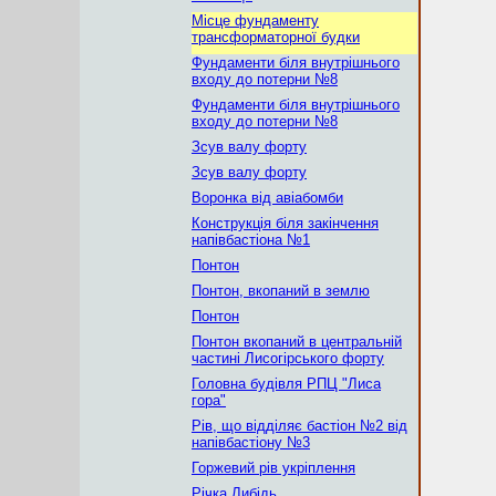
Місце фундаменту
трансформаторної будки
Фундаменти біля внутрішнього
входу до потерни №8
Фундаменти біля внутрішнього
входу до потерни №8
Зсув валу форту
Зсув валу форту
Воронка від авіабомби
Конструкція біля закінчення
напівбастіона №1
Понтон
Понтон, вкопаний в землю
Понтон
Понтон вкопаний в центральній
частині Лисогірського форту
Головна будівля РПЦ "Лиса
гора"
Рів, що відділяє бастіон №2 від
напівбастіону №3
Горжевий рів укріплення
Річка Либідь