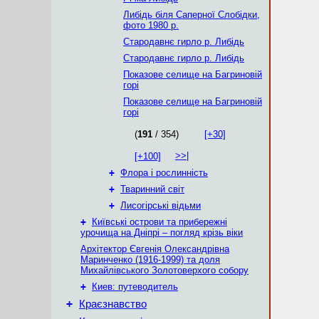
Либідь біля Саперної Слобідки,
фото 1980 р.
Стародавнє гирло р. Либідь
Стародавнє гирло р. Либідь
Показове селище на Багриновій
горі
Показове селище на Багриновій
горі
(
191
/ 354)
[+30]
>>|
[+100]
+
Флора і рослинність
+
Тваринний світ
+
Лисогірські відьми
+
Київські острови та прибережні
урочища на Дніпрі – погляд крізь віки
Архітектор Євгенія Олександрівна
Маринченко (1916-1999) та доля
Михайлівського Золотоверхого собору
+
Киев: путеводитель
+
Краєзнавство