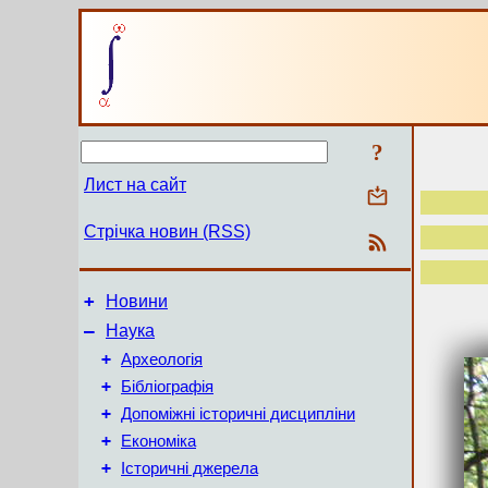
?
Лист на сайт
Стрічка новин (RSS)
+
Новини
–
Наука
+
Археологія
+
Бібліографія
+
Допоміжні історичні дисципліни
+
Економіка
+
Історичні джерела