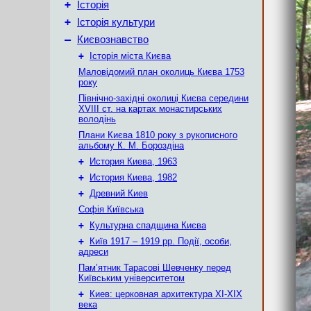
+
Історія
+
Історія культури
–
Києвознавство
+
Історія міста Києва
Маловідомий план околиць Києва 1753
року
Північно-західні околиці Києва середини
XVIII ст. на картах монастирських
володінь
Плани Києва 1810 року з рукописного
альбому К. М. Бороздіна
+
История Киева, 1963
+
История Киева, 1982
+
Древний Киев
Софія Київська
+
Культурна спадщина Києва
+
Київ 1917 – 1919 рр. Події, особи,
адреси
Пам’ятник Тарасові Шевченку перед
Київським університетом
+
Киев: церковная архитектура XI-XIX
века