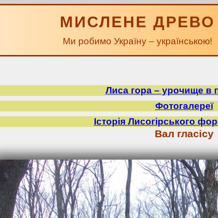
МИСЛЕНЕ ДРЕВО
Ми робимо Україну – українською!
Лиса гора – урочище в 
Фотогалереї
Історія Лисогірського фор
Вал гласісу