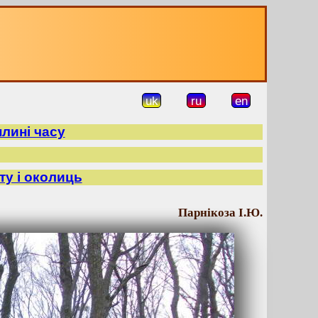
uk
ru
en
плині часу
ту і околиць
Парнікоза І.Ю.