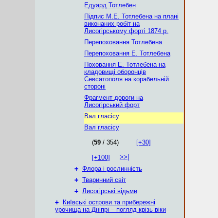
Едуард Тотлебен
Підпис М.Е. Тотлебена на плані
виконаних робіт на
Лисогірському форті 1874 р.
Перепоховання Тотлебена
Перепоховання Е. Тотлебена
Поховання Е. Тотлебена на
кладовищі оборонців
Севсатополя на корабельній
стороні
Фрагмент дороги на
Лисогірський форт
Вал гласісу
Вал гласісу
(
59
/ 354)
[+30]
>>|
[+100]
+
Флора і рослинність
+
Тваринний світ
+
Лисогірські відьми
+
Київські острови та прибережні
урочища на Дніпрі – погляд крізь віки