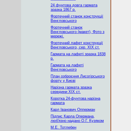
24 фунтова довга гармата
зразка 1867 р.
Фортечний станок конструкції
Венгловського
Фортечний станок
Венгловського (макет), Фото з
мережі.
Фортечний лафет конструкції
Венгловського, сер. ХІХ ст.
Гармата на лафеті зразка 1838
р.
Гармата на лафеті
Венгловського
План озброєння Лисогірського
форту у Києві
Нарізна гармата зразка
середини ХІХ ст.
Коротка 24-фунтова нарізна
гармата
Карл Іванович Опперман
Підпис Карла Опермана,
люб'язно надано О.Г. Кузяком
М.Е. Тотлебен