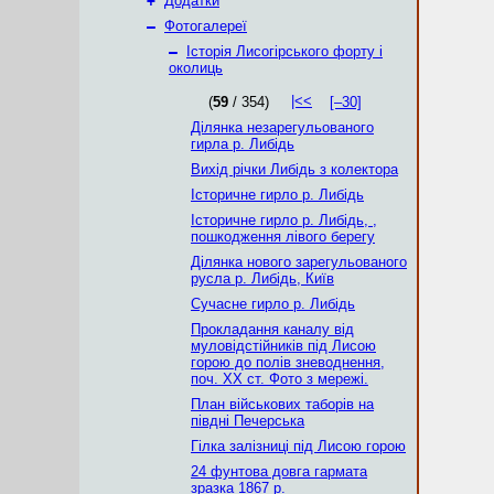
+
Додатки
–
Фотогалереї
–
Історія Лисогірського форту і
околиць
|<<
(
59
/ 354)
[–30]
Ділянка незарегульованого
гирла р. Либідь
Вихід річки Либідь з колектора
Історичне гирло р. Либідь
Історичне гирло р. Либідь, ,
пошкодження лівого берегу
Ділянка нового зарегульованого
русла р. Либідь, Київ
Сучасне гирло р. Либідь
Прокладання каналу від
муловідстійників під Лисою
горою до полів зневоднення,
поч. ХХ ст. Фото з мережі.
План військових таборів на
півдні Печерська
Гілка залізниці під Лисою горою
24 фунтова довга гармата
зразка 1867 р.