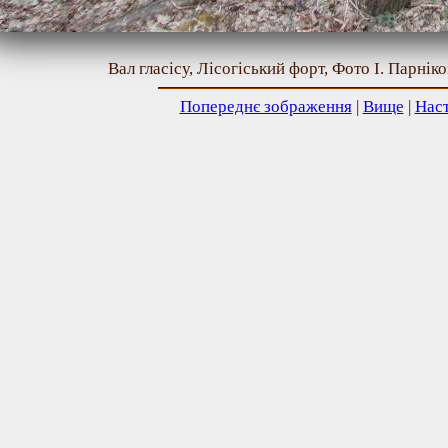
Вал гласісу, Лісогіський форт, Фото І. Парніко
Попереднє зображення
|
Вище
|
Нас