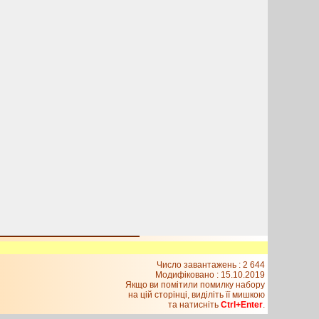
Число завантажень : 2 644
Модифіковано :
15.10.2019
Якщо ви помітили помилку набору
на цiй сторiнцi, видiлiть її мишкою
та натисніть
Ctrl+Enter
.