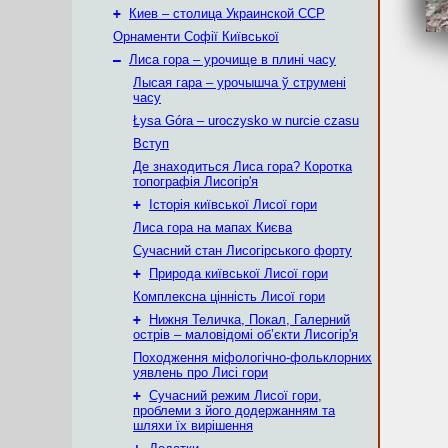
+
Киев – столица Украинской ССР
Орнаменти Софії Київської
–
Лиса гора – урочище в плині часу
Лысая гара – урочышча ў струмені
часу
Łysa Góra – uroczysko w nurcie czasu
Вступ
Де знаходиться Лиса гора? Коротка
топографія Лисогір'я
+
Історія київської Лисої гори
Лиса гора на мапах Києва
Сучасний стан Лисогірського форту
+
Природа київської Лисої гори
Комплексна цінність Лисої гори
+
Нижня Теличка, Покал, Галерний
острів – маловідомі об’єкти Лисогір'я
Походження міфологічно-фольклорних
уявлень про Лисі гори
+
Сучасний режим Лисої гори,
проблеми з його додержанням та
шляхи їх вирішення