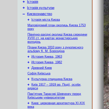
+
Історія
+
Історія культури
–
Києвознавство
+
Історія міста Києва
Маловідомий план околиць Києва 1753
року
Північно-західні околиці Києва середини
XVIII ст. на картах монастирських
володінь
Плани Києва 1810 року з рукописного
альбому К. М. Бороздіна
+
История Киева, 1963
+
История Киева, 1982
+
Древний Киев
Софія Київська
+
Культурна спадщина Києва
+
Київ 1917 – 1919 рр. Події, особи,
адреси
Пам’ятник Тарасові Шевченку перед
Київським університетом
+
Киев: церковная архитектура XI-XIX
века