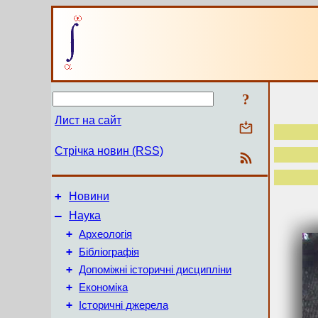
?
Лист на сайт
Стрічка новин (RSS)
+
Новини
–
Наука
+
Археологія
+
Бібліографія
+
Допоміжні історичні дисципліни
+
Економіка
+
Історичні джерела