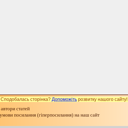
Сподобалась сторінка?
Допоможіть
розвитку нашого сайту!
 автори статей
а умови посилання (гіперпосилання) на наш сайт