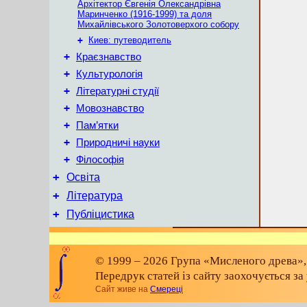
Архітектор Євгенія Олександрівна
Маринченко (1916-1999) та доля
Михайлівського Золотоверхого собору
+
Киев: путеводитель
+
Краєзнавство
+
Культурологія
+
Літературні студії
+
Мовознавство
+
Пам’ятки
+
Природничі науки
+
Філософія
+
Освіта
+
Література
+
Публіцистика
© 1999 – 2026 Група «Мисленого древа»,
Передрук статей із сайту заохочується з
Сайт живе на
Смереці