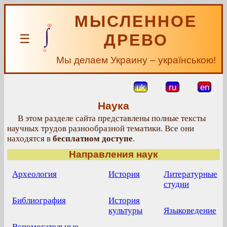
МЫСЛЕННОЕ
ДРЕВО
☰
Мы делаем Украину – українською!
uk
ru
en
Наука
В этом разделе сайта представлены полные тексты
научных трудов разнообразной тематики. Все они
находятся в
бесплатном доступе
.
Направления наук
Археология
История
Литературные
студии
Библиография
История
культуры
Языковедение
Вспомогательные