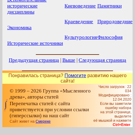
исторические
Киевоведение
Памятники
дисциплины
Краеведение
Природоведние
Экономика
Культурология
Философия
Исторические источники
Предыдущая страница
|
Выше
|
Следующая страница
Понравилась страница?
Помогите
развитию нашего
сайта!
Число загрузок : 22
© 1999 – 2026 Группа «Мысленного
034
Модифицировано :
древа», авторы статей
12.04.2020
Перепечатка статей с сайта
Если вы заметили
ошибку набора
приветствуется при условии ссылки
на этой странице,
(гиперссылки) на наш сайт
выделите
её мышкой и нажмите
Сайт живет на
Смереке
Ctrl+Enter
.