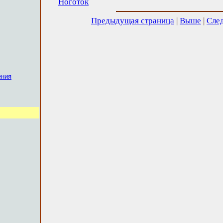
Ноготок
Предыдущая страница
|
Выше
|
Сле
ения