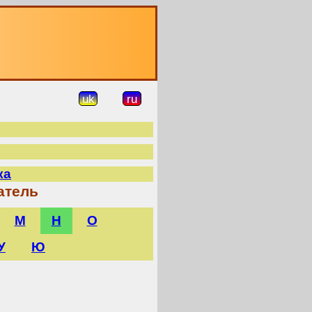
О
uk
ru
ка
атель
М
Н
О
У
Ю