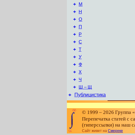
+
М
+
Н
+
О
+
П
+
Р
+
С
+
Т
+
У
+
Ф
+
Х
+
Ч
+
Ш – Щ
+
Публицистика
© 1999 – 2026 Группа 
Перепечатка статей с с
(гиперссылки) на наш с
Сайт живет на
Смереке