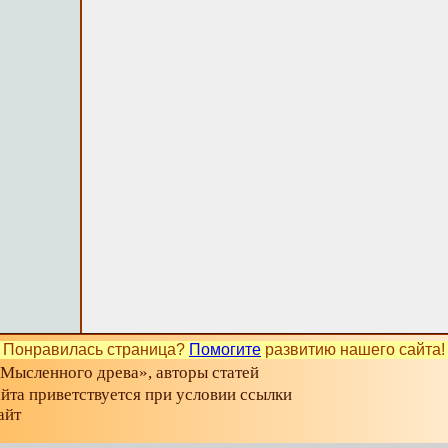
Понравилась страница?
Помогите
развитию нашего сайта!
«Мысленного древа», авторы статей
айта приветствуется при условии ссылки
айт