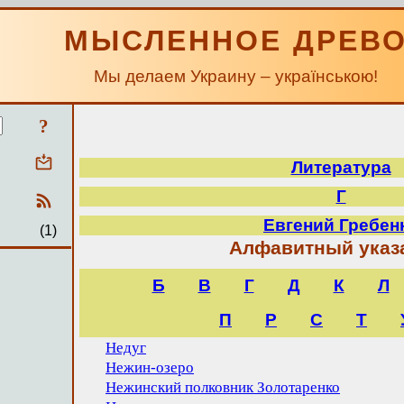
МЫСЛЕННОЕ ДРЕВ
Мы делаем Украину – українською!
?
Литература
Г
Евгений Гребен
(1)
Алфавитный указ
Б
В
Г
Д
К
Л
П
Р
С
Т
Недуг
Нежин-озеро
Нежинский полковник Золотаренко