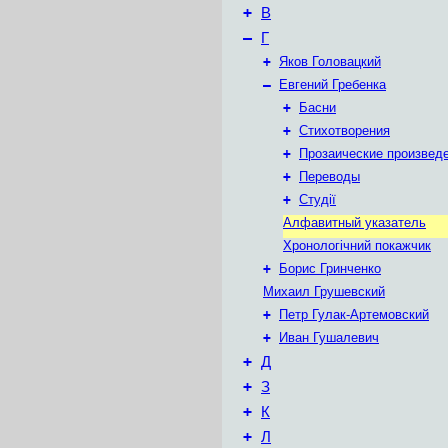
+
В
–
Г
+
Яков Головацкий
–
Евгений Гребенка
+
Басни
+
Стихотворения
+
Прозаические произвед
+
Переводы
+
Студії
Алфавитный указатель
Хронологічний покажчик
+
Борис Гринченко
Михаил Грушевский
+
Петр Гулак-Артемовский
+
Иван Гушалевич
+
Д
+
З
+
К
+
Л