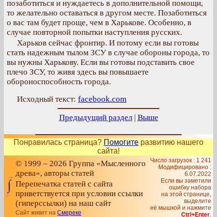
позаботиться и нуждаетесь в дополнительной помощи,
то желательно оставаться в другом месте. Позаботиться
о вас там будет проще, чем в Харькове. Особенно, в
случае повторной попытки наступления русских.
Харьков сейчас фронтир. И потому если вы готовы
стать надежным тылом ЗСУ в случае обороны города, то
вы нужны Харькову. Если вы готовы подставить свое
плечо ЗСУ, то живя здесь вы повышаете
обороноспособность города.
Исходный текст:
facebook.com
Предыдущий раздел
|
Выше
Понравилась страница?
Помогите
развитию нашего
сайта!
Число загрузок : 1 241
© 1999 – 2026 Группа «Мысленного
Модифицировано :
древа», авторы статей
6.07.2022
Если вы заметили
Перепечатка статей с сайта
ошибку набора
приветствуется при условии ссылки
на этой странице,
выделите
(гиперссылки) на наш сайт
её мышкой и нажмите
Сайт живет на
Смереке
Ctrl+Enter
.