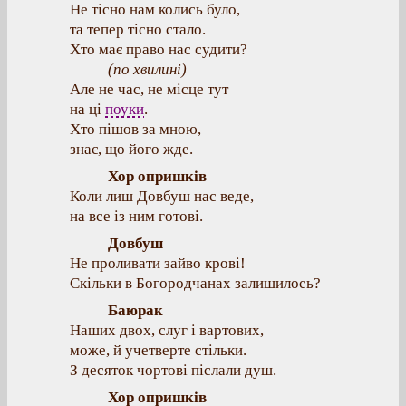
Не тісно нам колись було,
та тепер тісно стало.
Хто має право нас судити?
(
по хвилині
)
Але не час, не місце тут
на ці
поуки
.
Хто пішов за мною,
знає, що його жде.
Хор опришків
Коли лиш Довбуш нас веде,
на все із ним готові.
Довбуш
Не проливати зайво крові!
Скільки в Богородчанах залишилось?
Баюрак
Наших двох, слуг і вартових,
може, й учетверте стільки.
З десяток чортові післали душ.
Хор опришків