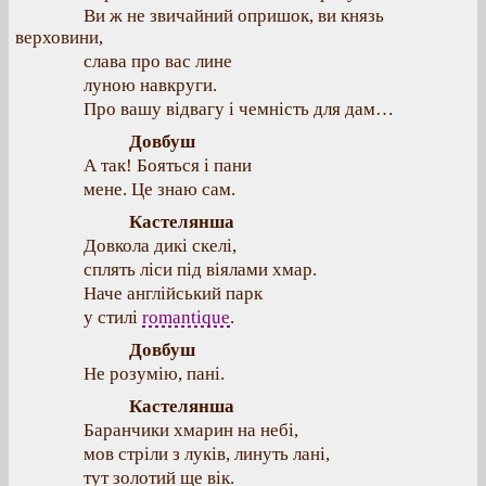
Ви ж не звичайний опришок, ви князь
верховини,
слава про вас лине
луною навкруги.
Про вашу відвагу і чемність для дам…
Довбуш
А так! Бояться і пани
мене. Це знаю сам.
Кастелянша
Довкола дикі скелі,
сплять ліси під віялами хмар.
Наче англійський парк
у стилі
romantique
.
Довбуш
Не розумію, пані.
Кастелянша
Баранчики хмарин на небі,
мов стріли з луків, линуть лані,
тут золотий ще вік.