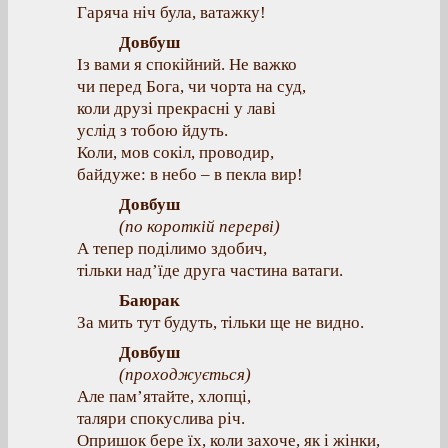
Гаряча ніч була, ватажку!
Довбуш
Із вами я спокійний. Не важко
чи перед Бога, чи чорта на суд,
коли друзі прекрасні у лаві
услід з тобою йдуть.
Коли, мов сокіл, проводир,
байдуже: в небо – в пекла вир!
Довбуш
(
по короткій перерві
)
А тепер поділимо здобич,
тільки над’їде друга частина ватаги.
Баюрак
За мить тут будуть, тільки ще не видно.
Довбуш
(
проходжується
)
Але пам’ятайте, хлопці,
таляри спокуслива річ.
Опришок бере їх, коли захоче, як і жінки,