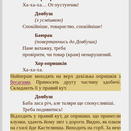
Ха-ха-ха… От пустунчик!
Довбуш
(
з усмішкою
)
Спокійніше, товариство, спокійніше!
Баюрак
(
повертаючись до Довбуша
)
Пане ватажку, треба
провірити, чи товар (крам) ненарушений.
Хор опришків
Ха-ха-ха.
Найперше виходять на верх декілька опришків з
бесагами
. Приносять другу частину здобичі.
Складають її у правий кут.
Довбуш
Баба ласа річ, але таляри ще спокусливіші.
Треба подивитись!
Відходить у правий кут, де опришки, що принесли
клунки, здають йому звіт з дороги. Видно, як плаєм
на схилі йде Кастелянша. Виходить на горб. За нею