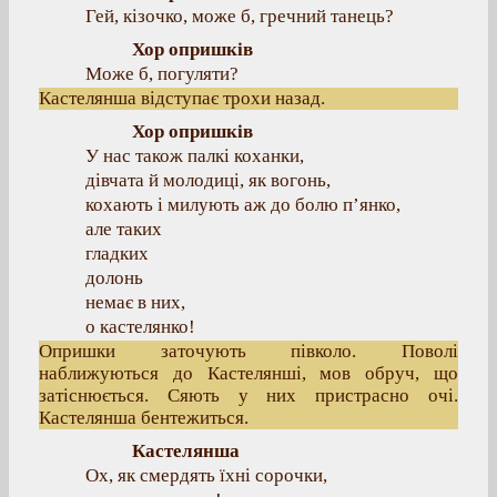
Гей, кізочко, може б, гречний танець?
Хор опришків
Може б, погуляти?
Кастелянша відступає трохи назад.
Хор опришків
У нас також палкі коханки,
дівчата й молодиці, як вогонь,
кохають і милують аж до болю п’янко,
але таких
гладких
долонь
немає в них,
о кастелянко!
Опришки заточують півколо. Поволі
наближуються до Кастелянші, мов обруч, що
затіснюється. Сяють у них пристрасно очі.
Кастелянша бентежиться.
Кастелянша
Ох, як смердять їхні сорочки,