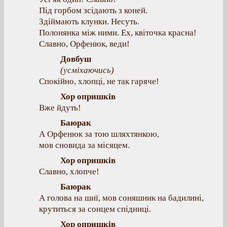
Під горбом зсідають з коней.
Здіймають клунки. Несуть.
Полонянка між ними. Ex, квіточка красна!
Славно, Орфенюк, веди!
Довбуш
(
усміхаючись
)
Спокійно, хлопці, не так гаряче!
Хор опришків
Вже йдуть!
Баюрак
А Орфенюк за тою шляхтянкою,
мов сновида за місяцем.
Хор опришків
Славно, хлопче!
Баюрак
А голова на шиї, мов соняшник на бадилині,
крутиться за сонцем спідниці.
Хор опришків