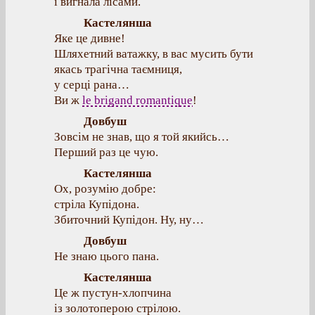
і вигнала лісами.
Кастелянша
Яке це дивне!
Шляхетний ватажку, в вас мусить бути
якась трагічна таємниця,
у серці рана…
Ви ж
le brigand romantique
!
Довбуш
Зовсім не знав, що я той якийсь…
Перший раз це чую.
Кастелянша
Ох, розумію добре:
стріла Купідона.
Збиточний Купідон. Ну, ну…
Довбуш
Не знаю цього пана.
Кастелянша
Це ж пустун-хлопчина
із золотоперою стрілою.