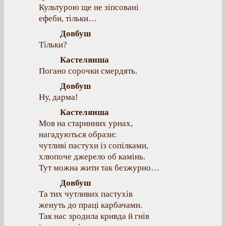
Культурою ще не зіпсовані
ефеби, тільки…
Довбуш
Тільки?
Кастелянша
Погано сорочки смердять.
Довбуш
Ну, дарма!
Кастелянша
Мов на старинних урнах,
нагадуються образи:
чутливі пастухи із сопілками,
хлюпоче джерело об камінь.
Тут можна жити так безжурно…
Довбуш
Та тих чутливих пастухів
женуть до праці карбачами.
Так нас зродила кривда й гнів