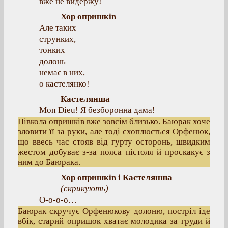
вже не видержу!
Хор опришків
Але таких
струнких,
тонких
долонь
немає в них,
о кастелянко!
Кастелянша
Mon Dieu! Я безборонна дама!
Півкола опришків вже зовсім близько. Баюрак хоче
зловити її за руки, але тоді схоплюється Орфенюк,
що ввесь час стояв від гурту осторонь, швидким
жестом добуває з-за пояса пістоля й проскакує з
ним до Баюрака.
Хор опришків і Кастелянша
(
скрикують
)
О-о-о-о…
Баюрак скручує Орфенюкову долоню, постріл іде
вбік, старий опришок хватає молодика за груди й