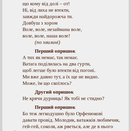
що кому від долі – от!
Ні, від лиха не втекти,
завжди найдорожча ти.
Довбуш з хором
Воле, воле, незаймана воле,
воле, воле, наша воле!
(
по хвилині
)
Перший опришок
А тих як немає, так немає.
Ватага поділилась на два гурти,
щоб легше було втекти від погоні.
Ми вже давно тут, а їх ще не видно.
Може, їм що скоїлось?
Другий опришок
Не крячи дурниць! Як тобі не стидно?
Перший опришок
Бо теж легкодушно було Орфенюкові
давати провід. Молодик, ватажків любимчик,
гей-гей, соколя, аж рветься, але де в нього