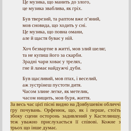
Це музика, що манить до злого,
це музика зваблива, як гріх.
Був тверезий, та раптом вже п’яний,
мов сновида, що ходить у сні.
Це музика, що повна омани,
але й щастя буває у ній.
Хоч безвартне в житті, мов злий шеляг,
та не купиш його за скарби.
Зрадні чари ховає у трелях,
гне й ламає найдужчі дуби.
Був щасливий, мов птах, і веселий,
аж зустрінеш пустоти дитя.
Часом злине легке, як метелик,
часом нищить, мов буря, життя.
За весь час цієї пісні видно на Довбушевім обличчі
гру почувань. Орфенюк, що, як і перше, стоїть
збоку сцени осторонь задивлений у Кастеляншу,
теж уважно прислухається її співові. Кожне з
трьох що інше думає.