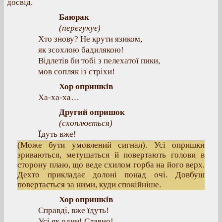
досвід.
Баюрак
(
перегукує
)
Хто знову? Не крути язиком,
як зсохлою бадилякою!
Відлетів би тобі з пелехатої пики,
мов сопляк із стріхи!
Хор опришків
Ха-ха-ха…
Другий опришок
(
схоплюється
)
Їдуть вже!
(Може бути умовлений сигнал). Усі опришки
зриваються, метушаться й повертають голови в
сторону плаю, що веде схилом горба на його верх.
Дехто прикладає долоні понад очі. Довбуш
повертається за ними, куди спокійніше.
Хор опришків
Справді, вже їдуть!
Усі як один! Славно!