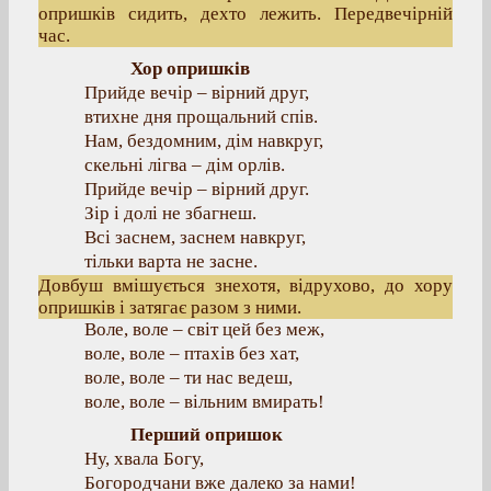
опришків сидить, дехто лежить. Передвечірній
час.
Хор опришків
Прийде вечір – вірний друг,
втихне дня прощальний спів.
Нам, бездомним, дім навкруг,
скельні лігва – дім орлів.
Прийде вечір – вірний друг.
Зір і долі не збагнеш.
Всі заснем, заснем навкруг,
тільки варта не засне.
Довбуш вмішується знехотя, відрухово, до хору
опришків і затягає разом з ними.
Воле, воле – світ цей без меж,
воле, воле – птахів без хат,
воле, воле – ти нас ведеш,
воле, воле – вільним вмирать!
Перший опришок
Ну, хвала Богу,
Богородчани вже далеко за нами!