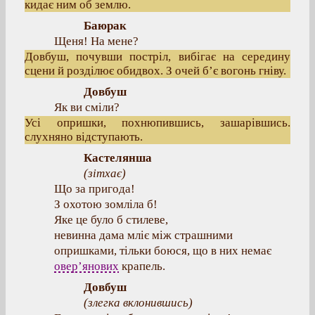
кидає ним об землю.
Баюрак
Щеня! На мене?
Довбуш, почувши постріл, вибігає на середину
сцени й розділює обидвох. З очей б’є вогонь гніву.
Довбуш
Як ви сміли?
Усі опришки, похнюпившись, зашарівшись.
слухняно відступають.
Кастелянша
(
зітхає
)
Що за пригода!
З охотою зомліла б!
Яке це було б стилеве,
невинна дама мліє між страшними
опришками, тільки боюся, що в них немає
овер’янових
крапель.
Довбуш
(
злегка вклонившись
)