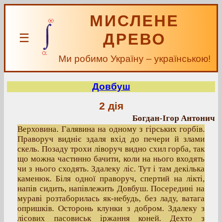
МИСЛЕНЕ
ДРЕВО
☰
Ми робимо Україну – українською!
Довбуш
2 дія
Богдан-Ігор Антонич
Верховина. Галявина на одному з гірських горбів.
Праворуч видніє здаля вхід до печери й злами
скель. Позаду трохи ліворуч видно схил горба, так
що можна частинно бачити, коли на нього входять
чи з нього сходять. Здалеку ліс. Тут і там декілька
каменюк. Біля одної праворуч, спертий на лікті,
напів сидить, напівлежить Довбуш. Посередині на
мураві розтаборилась як-небудь, без ладу, ватага
опришків. Осторонь клунки з добром. Здалеку з
лісових пасовиськ іржання коней. Дехто з