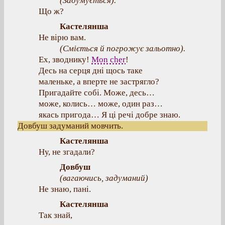
(
Задумується
).
Що ж?
Кастелянша
Не вірю вам.
(
Сміється й погрожує зальотно
).
Ex, зводнику!
Mon cher
!
Десь на серця дні щось таке
маленьке, а вперте не застрягло?
Пригадайте собі. Може, десь…
може, колись… може, один раз…
якась пригода… Я ці речі добре знаю.
Довбуш задуманий мовчить.
Кастелянша
Ну, не згадали?
Довбуш
(
вагаючись, задуманий
)
Не знаю, пані.
Кастелянша
Так знай,