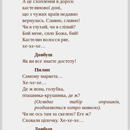
А це схоплення в дорозі
кастелянової доні,
що з чужих країв недавно
вернулась. Славно, славно!
Чи я глухий, чи я сліпий?
Бий мене, сило Божа, бий!
Кастелян волосся рве,
хе-хе-хе…
Довбуш
Як ви все знаєте достоту!
Пилип
Самому маркота…
Хе-хе-хе…
Де ж вона, голубка,
пташинка-крушинка, де ж?
(
Оглядає табір опришків,
роздивляється хитро навколо
).
Чи не ось там за скелею? Еге ж?
Сховали ціпочку. Хе-хе-хе…
Довбуш