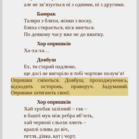
але не зв’язується ні з одними, ні з другими.
Баюрак
Таляри з бляхи, жінки з воску,
бляха стирається, віск мнеться.
По деякому часу вже не до вжитку.
Хор опришків
Ха-ха-ха…
Довбуш
Ex, ти старий падлюко,
ще досі не вигоріло в тобі чортове полум’я!
Опришки сміються. Довбуш, проходжуючись,
відходить осторонь, праворуч. Задуманий.
Опришки затягають своєї.
Хор опришків
Хай хробак залізний – гак –
в башті мук між ребра вб’ють,
хай червоні сльози ллють –
краплі олива до віч,
петля, дівка, кат і чорт,