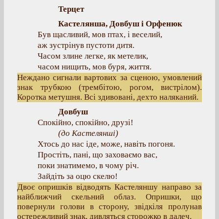
Терцет
Кастелянша, Довбуш і Орфенюк
Був щасливий, мов птах, і веселий,
аж зустрінув пустоти дитя.
Часом злине легке, як метелик,
часом нищить, мов буря, життя.
Неждано сигнали вартових за сценою, умовлений
знак трубкою (трембітою, рогом, вистрілом).
Коротка метушня. Всі здивовані, дехто наляканий.
Довбуш
Спокійно, спокійно, друзі!
(
до Кастелянші
)
Хтось до нас іде, може, навіть погоня.
Простіть, пані, що заховаємо вас,
поки знатимемо, в чому річ.
Зайдіть за оцю скелю!
Двоє опришків відводять Кастеляншу направо за
найближчий скельний облаз. Опришки, що
повернули голови в сторону, звідкіля пролунав
остережливий знак, дивляться сторожко в далеч.