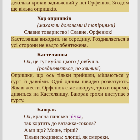
декілька кроків задивлений у неї Орфенюк. Згодом
ще кілька опришків.
Хор опришків
(
махаючи долонями й топірцями
)
Славне товариство! Славне, Орфенюк!
Кастелянша виходить на середину. Роздивляється в
усі сторони не надто збентежена.
Кастелянша
Ох, це тут кубло цього Довбуша.
(
роздивляється, по хвилині
)
Опришки, що ось тільки прийшли, мішаються у
гурт із давніми. Одні одним швидко розказують.
Жваві жести. Орфенюк стає ліворуч, трохи окремо,
дивиться на Кастеляншу. Баюрак трохи виступає з
гурту.
Баюрак
Ох, красна панська
чічка
,
так кортить до ватажка-сокола?
А ми що? Може, гірші?
Тільки подивись: хлопці, як смереки.