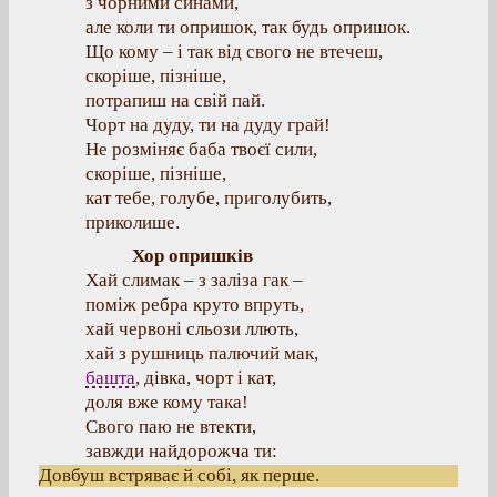
з чорними синами,
але коли ти опришок, так будь опришок.
Що кому – і так від свого не втечеш,
скоріше, пізніше,
потрапиш на свій пай.
Чорт на дуду, ти на дуду грай!
Не розміняє баба твоєї сили,
скоріше, пізніше,
кат тебе, голубе, приголубить,
приколише.
Хор опришків
Хай слимак – з заліза гак –
поміж ребра круто впруть,
хай червоні сльози ллють,
хай з рушниць палючий мак,
башта
, дівка, чорт і кат,
доля вже кому така!
Свого паю не втекти,
завжди найдорожча ти:
Довбуш встряває й собі, як перше.