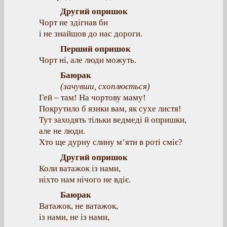
Другий опришок
Чорт не здігнав би
і не знайшов до нас дороги.
Перший опришок
Чорт ні, але люди можуть.
Баюрак
(
зачувши, схоплюється
)
Гей – там! На чортову маму!
Покрутило б язики вам, як сухе листя!
Тут заходять тільки ведмеді й опришки,
але не люди.
Хто ще дурну слину м’яти в роті сміє?
Другий опришок
Коли ватажок із нами,
ніхто нам нічого не вдіє.
Баюрак
Ватажок, не ватажок,
із нами, не із нами,