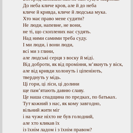
До неба кличе кров, але й до неба
кличе й кривда, кличе й людська мука.
Хто має право мене судити?
Не люди, напевне, не вони,
не ті, що схоплених нас судять.
Над ними самими треба суду.
І ми люди, і вони люди,
всі ми з глини,
але людські серця з воску й міді.
Від доброти, як від проміння, м’якнуть у віск,
але від кривди холонуть і ціпеніють,
тверднуть у мідь.
Ці гори, ці ліси, ці долини
ще пам’ятають давню славу.
Це наша спадщина по предках, по батьках.
Тут кожний з нас, як кому завгодно,
вільний жити міг
і на чуже ніхто не був голодний,
але хто кликав їх
із їхнім ладом і з їхнім правом?