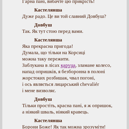
Гарна пані, вибачте цю прикрість!
Кастелянша
Дуже радо. Це ви той славний Довбуш?
Довбуш
Так. Як тут стою перед вами.
Кастелянша
Яка прекрасна пригода!
Думала, що тільки на Корсиці
можна таку пережити.
Заблукана в лісах
каруца
, зламане колесо,
напад опришків, я безборонна в полоні
жорстоких розбишак, чвал погоні,
і ось являється лицарський chevaliér
і мене визволяє.
Довбуш
Тільки простіть, красна пані, я ж опришок,
а ніякий шваль, ніякий кравець.
Кастелянша
Борони Боже! Як так можна зрозуміти!