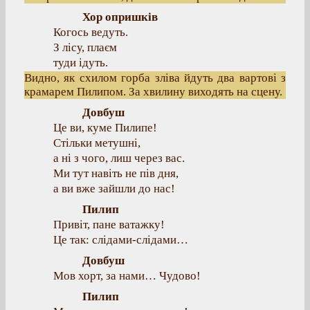
Хор опришків
Когось ведуть.
З лісу, плаєм
туди ідуть.
Видно, як схилом горба зліва йдуть два вартові з
крамарем Пилипом. За хвилину виходять на сцену.
Довбуш
Це ви, куме Пилипе!
Стільки метушні,
а ні з чого, лиш через вас.
Ми тут навіть не пів дня,
а ви вже зайшли до нас!
Пилип
Привіт, пане ватажку!
Це так: слідами-слідами…
Довбуш
Мов хорт, за нами… Чудово!
Пилип