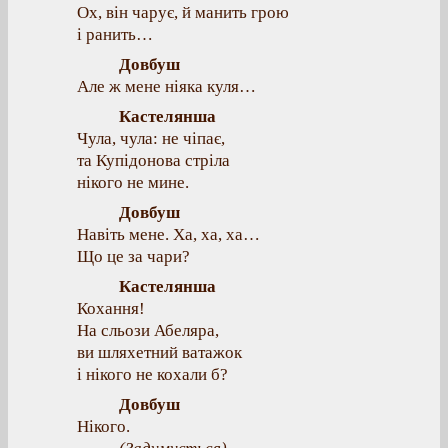
Ох, він чарує, й манить грою
і ранить…
Довбуш
Але ж мене ніяка куля…
Кастелянша
Чула, чула: не чіпає,
та Купідонова стріла
нікого не мине.
Довбуш
Навіть мене. Ха, ха, ха…
Що це за чари?
Кастелянша
Кохання!
На сльози Абеляра,
ви шляхетний ватажок
і нікого не кохали б?
Довбуш
Нікого.