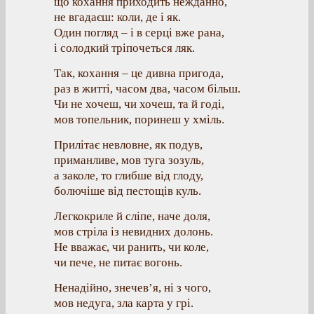
що кохання приходить нежданно,
не вгадаєш: коли, де і як.
Один погляд – і в серці вже рана,
і солодкий тріпочеться ляк.
Так, кохання – це дивна пригода,
раз в житті, часом два, часом більш.
Чи не хочеш, чи хочеш, та й годі,
мов топельник, поринеш у хміль.
Прилітає невловне, як подув,
приманливе, мов туга зозуль,
а заколе, то глибше від глоду,
болючіше від пестощів куль.
Легкокриле й сліпе, наче доля,
мов стріла із невидних долонь.
Не вважає, чи ранить, чи коле,
чи пече, не питає вогонь.
Ненадійно, знечев’я, ні з чого,
мов недуга, зла карта у грі.