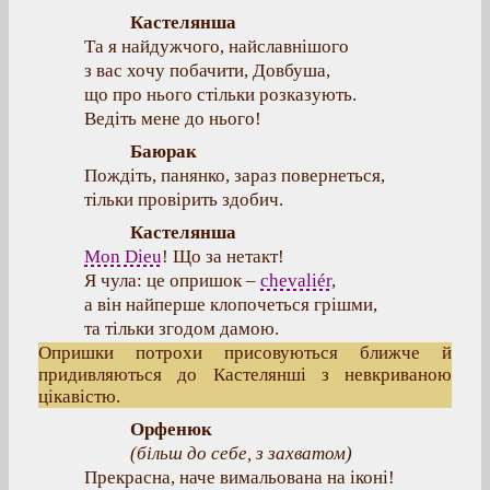
Кастелянша
Та я найдужчого, найславнішого
з вас хочу побачити, Довбуша,
що про нього стільки розказують.
Ведіть мене до нього!
Баюрак
Пождіть, панянко, зараз повернеться,
тільки провірить здобич.
Кастелянша
Mon Dieu
! Що за нетакт!
Я чула: це опришок –
chevaliér
,
а він найперше клопочеться грішми,
та тільки згодом дамою.
Опришки потрохи присовуються ближче й
придивляються до Кастелянші з невкриваною
цікавістю.
Орфенюк
(
більш до себе, з захватом
)
Прекрасна, наче вимальована на іконі!