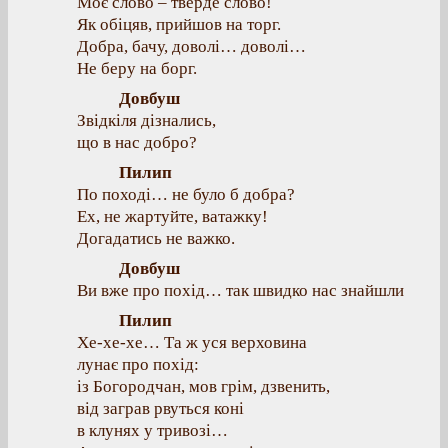
Моє слово – тверде слово!
Як обіцяв, прийшов на торг.
Добра, бачу, доволі… доволі…
Не беру на борг.
Довбуш
Звідкіля дізнались,
що в нас добро?
Пилип
По поході… не було б добра?
Ex, не жартуйте, ватажку!
Догадатись не важко.
Довбуш
Ви вже про похід… так швидко нас знайшли
Пилип
Хе-хе-хе… Та ж уся верховина
лунає про похід:
із Богородчан, мов грім, дзвенить,
від заграв рвуться коні
в клунях у тривозі…