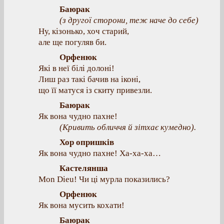
Баюрак
(
з другої сторони, теж наче до себе
)
Ну, кізонько, хоч старий,
але ще погуляв би.
Орфенюк
Які в неї білі долоні!
Лиш раз такі бачив на іконі,
що її матуся із скиту привезли.
Баюрак
Як вона чудно пахне!
(
Кривить обличчя й зітхає кумедно
).
Хор опришків
Як вона чудно пахне! Ха-ха-ха…
Кастелянша
Mon Dieu! Чи ці мурла показились?
Орфенюк
Як вона мусить кохати!
Баюрак