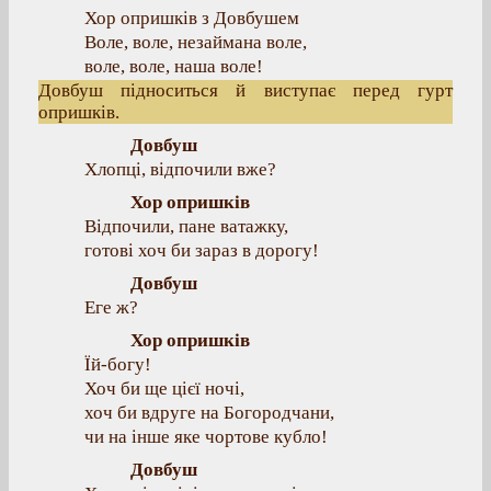
Хор опришків з Довбушем
Воле, воле, незаймана воле,
воле, воле, наша воле!
Довбуш підноситься й виступає перед гурт
опришків.
Довбуш
Хлопці, відпочили вже?
Хор опришків
Відпочили, пане ватажку,
готові хоч би зараз в дорогу!
Довбуш
Еге ж?
Хор опришків
Їй-богу!
Хоч би ще цієї ночі,
хоч би вдруге на Богородчани,
чи на інше яке чортове кубло!
Довбуш