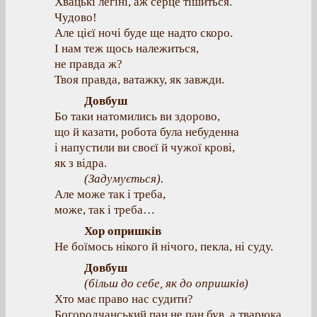
Хвацькі легіні, аж серце тішиться.
Чудово!
Але цієї ночі буде ще надто скоро.
І нам теж щось належиться,
не правда ж?
Твоя правда, ватажку, як завжди.
Довбуш
Бо таки натомились ви здорово,
що й казати, робота була небуденна
і напустили ви своєї й чужої крові,
як з відра.
(
Задумується
).
Але може так і треба,
може, так і треба…
Хор опришків
Не боїмось нікого й нічого, пекла, ні суду.
Довбуш
(
більш до себе, як до опришків
)
Хто має право нас судити?
Богородчанський пан не пан був, а тварюка.