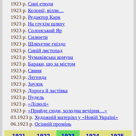
1923 р.
Сині етюди
1923 р.
Колонії, вілли…
1923 р.
Редактор Карк
1923 р.
На глухім шляху
1923 р.
Солонський Яр
1923 р.
Силюети
1923 р.
Шляхетне гніздо
1923 р.
Синій листопад
1923 р.
Чумаківська комуна
1923 р.
Бараки, що за містом
1923 р.
Свиня
1923 р.
Легенда
1923 р.
Заулок
1923 р.
Дорога й ластівка
1923 р.
Пудель
1923 р.
«Лілюлі»
1923 р.
«Прийде сюди, холодна вечірня…»
03.1923 р.
Художній матеріял у «Новій Україні»
06.1923 р.
Осінній промінь
1921
1922
1923
1924
1925