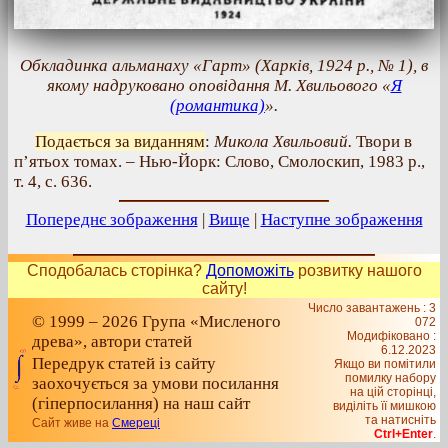
Обкладинка альманаху «Гарт» (Харків, 1924 р., № 1), в
якому надруковано оповідання М. Хвильового «
Я
(романтика)
».
Подається за виданням
:
Микола Хвильовий.
Твори в
п’ятьох томах. – Нью-Йорк: Слово, Смолоскип, 1983 р.,
т. 4, с. 636.
Попереднє зображення
|
Вище
|
Наступне зображення
Сподобалась сторінка?
Допоможіть
розвитку нашого
сайту!
Число завантажень : 3
© 1999 – 2026 Група «Мисленого
072
Модифіковано :
древа», автори статей
6.12.2023
Передрук статей із сайту
Якщо ви помітили
помилку набору
заохочується за умови посилання
на цiй сторiнцi,
(гіперпосилання) на наш сайт
видiлiть її мишкою
та натисніть
Сайт живе на
Смереці
Ctrl+Enter
.